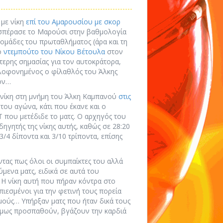
 με νίκη
επί του Αμαρουσίου με σκορ
οσπέρασε το Μαρούσι στην βαθμολογία
 ομάδες του πρωταθλήματος (άρα και τη
ο
ντεμπούτο του Νίκου Βέτουλα
στον
ίτερης σημασίας για τον αυτοκράτορα,
ολοφονημένος ο φίλαθλός του Άλκης
νον…
 νίκη στη μνήμη του Άλκη Καμπανού
στις
 του αγώνα, κάτι που έκανε και ο
 που μετέδιδε το ματς. Ο αρχηγός του
δηγητής της νίκης αυτής, καθώς σε 28:20
/4 δίποντα και 3/10 τρίποντα, επίσης
ντας πως όλοι οι συμπαίκτες του αλλά
ύμενα ματς, ειδικά σε αυτά του
 Η νίκη αυτή που πήραν κόντρα στο
πιεσμένοι για την φετινή τους πορεία
μούς… Υπήρξαν ματς που ήταν δικά τους
 όμως προσπαθούν, βγάζουν την καρδιά