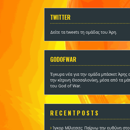
TWITTER
Δείτε τα tweets τη ομάδας του Άρη
.
GODOFWAR
Έγκυρα νέα για την ομάδα
μπάσκετ Άρης
α
την κίτρινη Θεσσαλονίκη, μέσα από τα μά
του God of War.
R E C E N T P O S T S
Ίγκορ Μίλιτσιτς: Παίρνω την ευθύνη στο