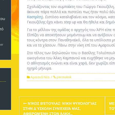
Σχολιάζοντας τον συμπαίκτη του Γιώργο Γκιουζέλη
άκουσε πάρα πολλά και πιστεύει πως ήταν πολύ άδικ
Καστρίτη
). Ωστόσο καταλαβαίνει και τον κόσμο, κατ
που
Γκιουζέλης έχει κάνει step up και θα ήθελε και δημό
πό
Για το μέλλον της ομάδας ο αρχηγός του ΆΡΗ είπε π
5
Ελπίζει να αποκτήσουν μομέντουμ και να ανέβουν 
τους κόντρα στον Παναθηναϊκό, όλα τα υπόλοιπα 
er
και να τα χάσουν. Πάνω στην νίκη επί του Αμαρουσί
Στο τέλος των δηλώσεών του ο Βασίλης Τολιόπουλο
οικογένεια του Άλκη Καμπανού και ευχήθηκε να μη
Ο αθλητισμός ενώνει και είναι χαρά, δεν χωρίζει ε
ηχηρό μήνυμα.
Αρειανά Νέα
permalink
Post
ΝΊΚΟΣ ΒΈΤΟΥΛΑΣ: ΝΊΚΗ ΨΥΧΟΛΟΓΊΑΣ
ΜΕ
navigation
ΣΤΗΝ ΔΎΣΚΟΛΗ ΣΥΝΈΧΕΙΆ ΜΑΣ,
ΤΟ
ΑΦΙΕΡΩΜΈΝΗ ΣΤΟΝ ΆΛΚΗ…