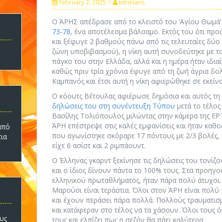
February 2, 2025
kitriniaris
Ο ΆΡΗΣ απέδρασε από το κλειστό του ‘Αγίου Θωμά’
73-78
, ένα αποτέλεσμα βάλσαμο. Εκτός του ότι πρ
και ξέφυγε 2 βαθμούς πάνω από τις τελευταίες δύο
ζώνη υποβιβασμού), η νίκη αυτή συνοδεύτηκε με τ
πάγκο του στην Ελλάδα, αλλά και η ημέρα ήταν ιδια
καθώς πριν τρία χρόνια έφυγε από τη ζωή άγρια δ
Καμπανός και έτσι αυτή η νίκη αφιερώθηκε σε εκεί
Ο κόουτς Βέτουλας αφιέρωσε δημόσια και αυτός τη
δηλώσεις του στη συνέντευξη Τύπου
μετά το τέλος
Βασίλης Τολιόπουλος μιλώντας στην κάμερα της ΕΡΤ
ΆΡΗ επέστρεψε στις καλές εμφανίσεις και ήταν καθο
πό
που αγωνίστηκε σκόραρε 17 πόντους με 2/3 βολές, 3
τια
είχε 6 ασίστ και 2 ριμπάουντ.
Ο Έλληνας γκαρντ ξεκίνησε τις δηλώσεις του τονίζο
και ο ίδιος δίνουν πάντα το 100% τους. Στα προηγο
ελληνικού πρωταθλήματος, ήταν πάρα πολύ άτυχοι.
Μαρούσι είναι τεράστια. Όλοι στον ΆΡΗ είναι πολύ 
και έχουν περάσει πάρα πολλά. Πολλούς τραυματισ
και κατάφεραν στο τέλος να τα χάσουν. Όλοι τους
υς
τους και ελπίζει πως η σεζόν θα πάει καλύτερα.