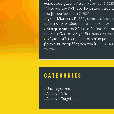
ώμους μου για την ήττα…
November 2, 2025
Ήττα για τον ΆΡΗ στο 1ο φετινό ντέρμπι
του βορρά
November 2, 2025
Ίγκορ Μίλιτσιτς: Πολλές οι καταστάσεις 
πρέπει να βελτιώσουμε
October 29, 2025
Νέα ήττα για τον ΆΡΗ στο Γιούρο Καπ α
την Χαποέλ στο Βελιγράδι
October 29, 202
Ο Ίγκορ Μίλιτσιτς: Είναι στο αίμα μου να
βρίσκομαι σε ομάδες σαν τον ΆΡΗ…
Octob
28, 2025
C A T E G O R I E S
Uncategorized
Αρειανά Νέα
Αρειανά Παιχνίδια