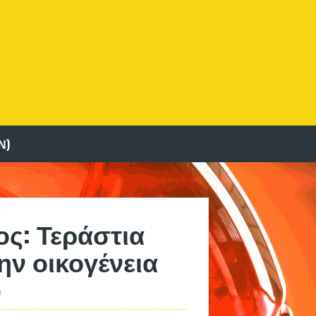
Ν)
ς: Τεράστια
ην οικογένεια
ύ