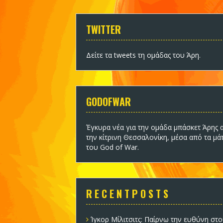
TWITTER
Δείτε τα tweets τη ομάδας του Άρη
.
GODOFWAR
Έγκυρα νέα για την ομάδα
μπάσκετ Άρης
α
την κίτρινη Θεσσαλονίκη, μέσα από τα μά
του God of War.
R E C E N T P O S T S
Ίγκορ Μίλιτσιτς: Παίρνω την ευθύνη στο