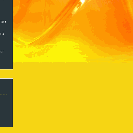
που
πό
5
er