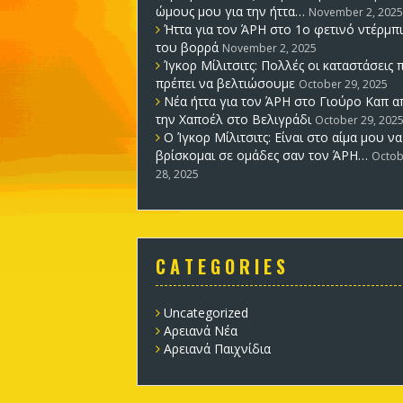
ώμους μου για την ήττα…
November 2, 2025
Ήττα για τον ΆΡΗ στο 1ο φετινό ντέρμπι
του βορρά
November 2, 2025
Ίγκορ Μίλιτσιτς: Πολλές οι καταστάσεις 
πρέπει να βελτιώσουμε
October 29, 2025
Νέα ήττα για τον ΆΡΗ στο Γιούρο Καπ α
την Χαποέλ στο Βελιγράδι
October 29, 202
Ο Ίγκορ Μίλιτσιτς: Είναι στο αίμα μου να
βρίσκομαι σε ομάδες σαν τον ΆΡΗ…
Octob
28, 2025
C A T E G O R I E S
Uncategorized
Αρειανά Νέα
Αρειανά Παιχνίδια