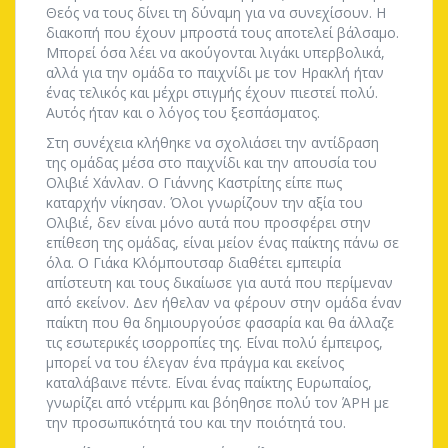
Θεός να τους δίνει τη δύναμη για να συνεχίσουν. Η
διακοπή που έχουν μπροστά τους αποτελεί βάλσαμο.
Μπορεί όσα λέει να ακούγονται λιγάκι υπερβολικά,
αλλά για την ομάδα το παιχνίδι με τον Ηρακλή ήταν
ένας τελικός και μέχρι στιγμής έχουν πιεστεί πολύ.
Αυτός ήταν και ο λόγος του ξεσπάσματος.
Στη συνέχεια κλήθηκε να σχολιάσει την αντίδραση
της ομάδας μέσα στο παιχνίδι και την απουσία του
Ολιβιέ Χάνλαν. Ο Γιάννης Καστρίτης είπε πως
καταρχήν νίκησαν. Όλοι γνωρίζουν την αξία του
Ολιβιέ, δεν είναι μόνο αυτά που προσφέρει στην
επίθεση της ομάδας, είναι μείον ένας παίκτης πάνω σε
όλα. Ο Γιάκα Κλόμπουτσαρ διαθέτει εμπειρία
απίστευτη και τους δικαίωσε για αυτά που περίμεναν
από εκείνον. Δεν ήθελαν να φέρουν στην ομάδα έναν
παίκτη που θα δημιουργούσε φασαρία και θα άλλαζε
τις εσωτερικές ισορροπίες της. Είναι πολύ έμπειρος,
μπορεί να του έλεγαν ένα πράγμα και εκείνος
καταλάβαινε πέντε. Είναι ένας παίκτης Ευρωπαίος,
γνωρίζει από ντέρμπι και βόηθησε πολύ τον ΆΡΗ με
την προσωπικότητά του και την ποιότητά του.