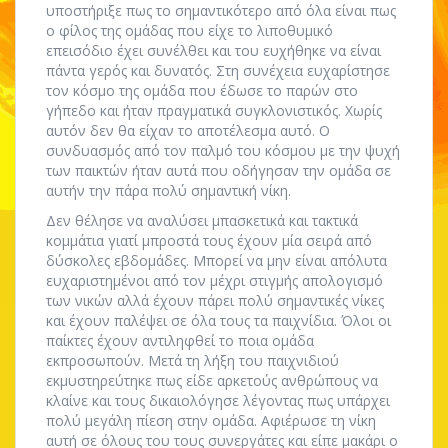
υποστήριξε πως το σημαντικότερο από όλα είναι πως
ο φίλος της ομάδας που είχε το λιποθυμικό
επεισόδιο έχει συνέλθει και του ευχήθηκε να είναι
πάντα γερός και δυνατός. Στη συνέχεια ευχαρίστησε
τον κόσμο της ομάδα που έδωσε το παρών στο
γήπεδο και ήταν πραγματικά συγκλονιστικός. Χωρίς
αυτόν δεν θα είχαν το αποτέλεσμα αυτό. Ο
συνδυασμός από τον παλμό του κόσμου με την ψυχή
των παικτών ήταν αυτά που οδήγησαν την ομάδα σε
αυτήν την πάρα πολύ σημαντική νίκη.
Δεν θέλησε να αναλύσει μπασκετικά και τακτικά
κομμάτια γιατί μπροστά τους έχουν μία σειρά από
δύσκολες εβδομάδες. Μπορεί να μην είναι απόλυτα
ευχαριστημένοι από τον μέχρι στιγμής απολογισμό
των νικών αλλά έχουν πάρει πολύ σημαντικές νίκες
και έχουν παλέψει σε όλα τους τα παιχνίδια. Όλοι οι
παίκτες έχουν αντιληφθεί το ποια ομάδα
εκπροσωπούν. Μετά τη λήξη του παιχνιδιού
εκμυστηρεύτηκε πως είδε αρκετούς ανθρώπους να
κλαίνε και τους δικαιολόγησε λέγοντας πως υπάρχει
πολύ μεγάλη πίεση στην ομάδα. Αφιέρωσε τη νίκη
αυτή σε όλους του τους συνεργάτες και είπε μακάρι ο