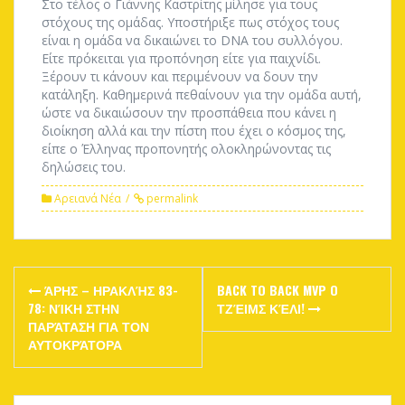
Στο τέλος ο Γιάννης Καστρίτης μίλησε για τους
στόχους της ομάδας. Υποστήριξε πως στόχος τους
είναι η ομάδα να δικαιώνει το DNA του συλλόγου.
Είτε πρόκειται για προπόνηση είτε για παιχνίδι.
Ξέρουν τι κάνουν και περιμένουν να δουν την
κατάληξη. Καθημερινά πεθαίνουν για την ομάδα αυτή,
ώστε να δικαιώσουν την προσπάθεια που κάνει η
διοίκηση αλλά και την πίστη που έχει ο κόσμος της,
είπε ο Έλληνας προπονητής ολοκληρώνοντας τις
δηλώσεις του.
Αρειανά Νέα
permalink
Post
ΆΡΗΣ – ΗΡΑΚΛΉΣ 83-
BACK TO BACK MVP O
navigation
78: ΝΊΚΗ ΣΤΗΝ
ΤΖΈΙΜΣ ΚΈΛΙ!
ΠΑΡΆΤΑΣΗ ΓΙΑ ΤΟΝ
ΑΥΤΟΚΡΆΤΟΡΑ