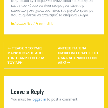
στην οποία έχει περιέλθει αγωνιστικά και διοικητικά
και με τον κόσμο να είναι έτοιμος να πάρει την
κατάσταση στα χέρια του, είναι ένα μεγάλο ερώτημα
που αναμένεται να απαντηθεί τα επόμενα 24ωρα.
Αρειανά Νέα
permalink
Post
ΤΈΛΟΣ Ο ΣΟΎΛΗΣ
ΆΝΤΕΞΕ ΓΙΑ ΈΝΑ
navigation
ΜΑΡΚΌΠΟΥΛΟΣ ΑΠΌ
ΗΜΊΧΡΟΝΟ Ο ΆΡΗΣ ΣΤΟ
ΤΗΝ ΤΕΧΝΙΚΉ ΗΓΕΣΊΑ
ΟΑΚΑ ΑΠΈΝΑΝΤΙ ΣΤΗΝ
ΤΟΥ ΆΡΗ
ΑΕΚ!
Leave a Reply
You must be
logged in
to post a comment.