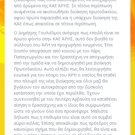
από δρώμενα της ΚΑΕ ΆΡΗΣ. Σε τέτοια περίπτωση
αναμένεται να ακολουθήσει διοίκηση πρωτοδικείου,
αφού πρώτα παραιτηθεί και η υπάρχων διοίκηση της
ΚΑΕ όπως απαιτείται σε τέτοια περίπτωση.
Ο Δημήτρης Γουλιέλμος ανέφερε πως επειδή είναι σε
πρώτο φόντο στην ΚΑΕ ΆΡΗΣ, αυτό δεν βοηθά το
σύλλογο του ΆΡΗ να προχωρήσει ενωμένος. Έτσι
λοιπόν αποφάσισε από κοινού με τον Χάρη
Παπαγεωργίου και τον Ερασιτέχνη να αποχωρήσει
από την ομάδα και να δημιουργηθεί μια Διοίκηση
Πρωτοδικείου. Αυτό ελπίζει πως θα λειτουργήσει
ενωτικά για τον κόσμο του ΆΡΗ ο οποίος θα σταθεί
στο πλευρό της νέας διοίκησης και όλοι μαζί θα
βγάλουν τον αυτοκράτορα από την δύσκολη
κατάσταση την οποία έχει περιέλθει. Έχουν
συνεννοηθεί με τον Λευτέρη Αρβανίτη να καταθέσει
αίτηση ο Ερασιτέχνης και ο ίδιος θα συμφωνήσει
ώστε να γίνουν όλα όσα προανέφερε. Μάλιστα
δήλωσε πως η επιθυμία του είναι αυτό να συμβεί
αύριο κιόλας. Επίσης αποκάλυψε πως πρόεδρος στο
καινούριο σχήμα που θα δημιουργηθεί, θα είναι και