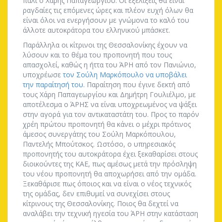
πάλι ο Χάρης Παπαγεωργίου. Οι εξελίξεις θα είναι
ραγδαίες τις επόμενες ώρες και πλέον ευχή όλων θα
είναι όλοι να ενεργήσουν με γνώμονα το καλό του
άλλοτε αυτοκράτορα του ελληνικού μπάσκετ.
Παράλληλα οι κίτρινοι της Θεσσαλονίκης έχουν να
λύσουν και το θέμα του προπονητή που τους
απασχολεί, καθώς η ήττα του ΆΡΗ από τον Πανιώνιο,
υποχρέωσε
τον Σούλη Μαρκόπουλο να υποβάλει
την παραίτησή του
. Παραίτηση που έγινε δεκτή από
τους Χάρη Παπαγεωργίου και Δημήτρη Γουλιέλμο, με
αποτέλεσμα ο ΆΡΗΣ να είναι υποχρεωμένος να ψάξει
στην αγορά για τον αντικαταστάτη του. Προς το παρόν
χρέη πρώτου προπονητή θα κάνει ο μέχρι πρότινος
άμεσος συνεργάτης του Σούλη Μαρκόπουλου,
Παντελής Μπούτσκος. Ωστόσο, ο υπηρεσιακός
προπονητής του αυτοκράτορα έχει ξεκαθαρίσει στους
διοικούντες της ΚΑΕ, πως αμέσως μετά την πρόσληψη
του νέου προπονητή θα αποχωρήσει από την ομάδα.
Ξεκαθάρισε πως όποιος και να είναι ο νέος τεχνικός
της ομάδας, δεν επιθυμεί να συνεχίσει στους
κίτρινους της Θεσσαλονίκης. Ποιος θα δεχτεί να
αναλάβει την τεχνική ηγεσία του ΆΡΗ στην κατάσταση