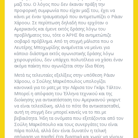
μαζί του. Ο λόγος που δεν έκαναν πράξη την
προφορική συμφωνία που είχαν μαζί του, έχει να
κάνει με έναν τραυματισμό που αντιμετωπίζει ο Ράιαν
Χάροου. Σε περίπτωση δηλαδή που ερχόταν ο
Αμερικανός και έμενε εκτός δράσης λόγω του
προβλήματος του, τότε ο ΆΡΗΣ θα αντιμετώπιζε
σοβαρό πρόβλημα. Από τη στιγμή μάλιστα που ο
Λευτέρης Μποχωρίδης αναμένεται να μείνει για
κάποιο διάστημα εκτός αγωνιστικής δράσης λόγω
χειρουργείου, δεν υπάρχει πολυτέλεια να χάσει έναν
ακόμα παίκτη που αγωνίζεται στην ίδια θέση.
Μετά τις τελευταίες εξελίξεις στην υπόθεση Ράιαν
Χάροου, ο Σούλης Μαρκόπουλος υπολογίζει
κανονικά για το ματς με την Λάρισα τον Γκάρι Τάλτον.
Μπορεί η απόφαση του Έλληνα τεχνικού και της
διοίκησης για αντικατάσταση του Αμερικανού γκαρντ
να είναι τελεσίδικη, αλλά το πότε θα αντικατασταθεί,
αυτή τη στιγμή δεν μπορεί κανείς να το πει με
βεβαιότητα. Ήδη τα ονόματα που εξετάζονται από τον
Σούλη Μαρκόπουλο και τους συνεργάτες του είναι
πάρα πολλά, αλλά δεν είναι δυνατόν η τελική
απόφαση να παρθεί έτσι βιαστικά και χωρίς να γίνουν