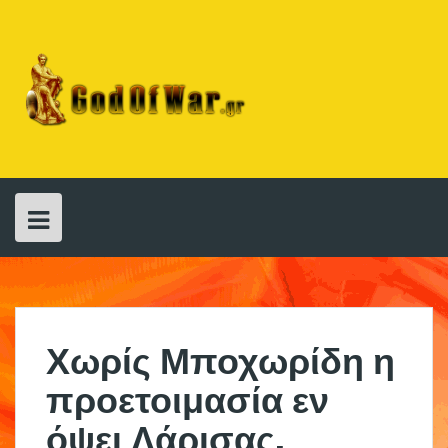
Skip
to
content
Χωρίς Μποχωρίδη η
προετοιμασία εν
όψει Λάρισας,