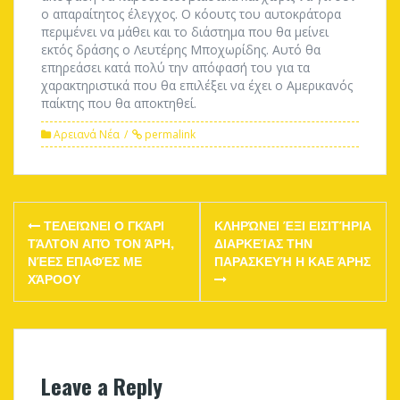
ο απαραίτητος έλεγχος. Ο κόουτς του αυτοκράτορα
περιμένει να μάθει και το διάστημα που θα μείνει
εκτός δράσης ο Λευτέρης Μποχωρίδης. Αυτό θα
επηρεάσει κατά πολύ την απόφασή του για τα
χαρακτηριστικά που θα επιλέξει να έχει ο Αμερικανός
παίκτης που θα αποκτηθεί.
Αρειανά Νέα
permalink
Post
ΤΕΛΕΙΏΝΕΙ Ο ΓΚΆΡΙ
ΚΛΗΡΏΝΕΙ ΈΞΙ ΕΙΣΙΤΉΡΙΑ
navigation
ΤΆΛΤΟΝ ΑΠΌ ΤΟΝ ΆΡΗ,
ΔΙΑΡΚΕΊΑΣ ΤΗΝ
ΝΈΕΣ ΕΠΑΦΈΣ ΜΕ
ΠΑΡΑΣΚΕΥΉ Η ΚΑΕ ΆΡΗΣ
ΧΆΡΟΟΥ
Leave a Reply