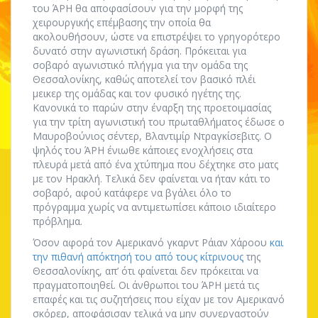
του ΆΡΗ θα αποφασίσουν για την μορφή της
χειρουργικής επέμβασης την οποία θα
ακολουθήσουν, ώστε να επιστρέψει το γρηγορότερο
δυνατό στην αγωνιστική δράση. Πρόκειται για
σοβαρό αγωνιστικό πλήγμα για την ομάδα της
Θεσσαλονίκης, καθώς αποτελεί τον βασικό πλέι
μεικερ της ομάδας και τον φυσικό ηγέτης της.
Κανονικά το παρών στην έναρξη της προετοιμασίας
για την τρίτη αγωνιστική του πρωταθλήματος έδωσε ο
Μαυροβούνιος σέντερ, Βλαντιμίρ Ντραγκίσεβιτς. Ο
ψηλός του ΆΡΗ ένιωθε κάποιες ενοχλήσεις στα
πλευρά μετά από ένα χτύπημα που δέχτηκε στο ματς
με τον Ηρακλή. Τελικά δεν φαίνεται να ήταν κάτι το
σοβαρό, αφού κατάφερε να βγάλει όλο το
πρόγραμμα χωρίς να αντιμετωπίσει κάποιο ιδιαίτερο
πρόβλημα.
Όσον αφορά τον Αμερικανό γκαρντ Ράιαν Χάροου
και
την πιθανή απόκτησή του από τους κίτρινους
της
Θεσσαλονίκης, απ’ ότι φαίνεται δεν πρόκειται να
πραγματοποιηθεί. Οι άνθρωποι του ΆΡΗ μετά τις
επαφές και τις συζητήσεις που είχαν με τον Αμερικανό
σκόρερ, αποφάσισαν τελικά να μην συνεργαστούν