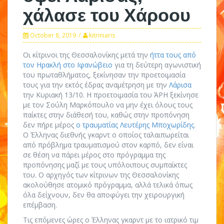
χάλασε του Χάροου
October 8, 2019
kitriniaris
Οι κίτρινοι της Θεσσαλονίκης μετά την
ήττα τους από
τον Ηρακλή στο Ιφανώβειο
για τη δεύτερη αγωνιστική
του πρωταθλήματος, ξεκίνησαν την προετοιμασία
τους για την εκτός έδρας αναμέτρηση με την
Λάρισα
την Κυριακή 13/10. Η προετοιμασία του ΆΡΗ ξεκίνησε
με τον Σούλη Μαρκόπουλο να μην έχει όλους τους
παίκτες στην διάθεσή του, καθώς στην προπόνηση
δεν πήρε μέρος
ο τραυματίας Λευτέρης Μποχωρίδης
.
Ο Έλληνας διεθνής γκαρντ ο οποίος ταλαιπωρείται
από πρόβλημα τραυματισμού στον καρπό, δεν είναι
σε θέση να πάρει μέρος στο πρόγραμμα της
προπόνησης μαζί με τους υπόλοιπους συμπαίκτες
του. Ο αρχηγός των κίτρινων της Θεσσαλονίκης
ακολούθησε ατομικό πρόγραμμα, αλλά τελικά όπως
όλα δείχνουν, δεν θα αποφύγει την χειρουργική
επέμβαση.
Τις επόμενες ώρες ο Έλληνας γκαρντ με το ιατρικό τιμ