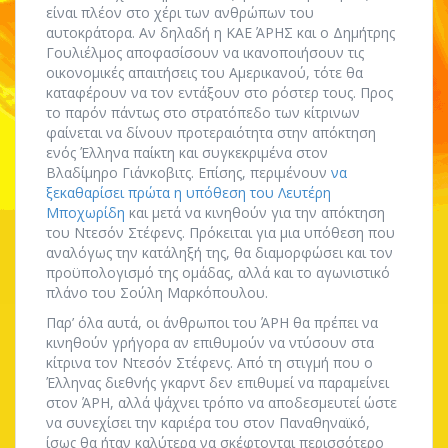
είναι πλέον στο χέρι των ανθρώπων του
αυτοκράτορα. Αν δηλαδή η ΚΑΕ ΆΡΗΣ και ο Δημήτρης
Γουλιέλμος αποφασίσουν να ικανοποιήσουν τις
οικονομικές απαιτήσεις του Αμερικανού, τότε θα
καταφέρουν να τον εντάξουν στο ρόστερ τους. Προς
το παρόν πάντως στο στρατόπεδο των κίτρινων
φαίνεται να δίνουν προτεραιότητα στην απόκτηση
ενός Έλληνα παίκτη και συγκεκριμένα στον
Βλαδίμηρο Γιάνκοβιτς. Επίσης, περιμένουν
να
ξεκαθαρίσει πρώτα η υπόθεση του Λευτέρη
Μποχωρίδη
και μετά να κινηθούν για την απόκτηση
του Ντεσόν Στέφενς. Πρόκειται για μια υπόθεση που
αναλόγως την κατάληξή της, θα διαμορφώσει και τον
προϋπολογισμό της ομάδας, αλλά και το αγωνιστικό
πλάνο του Σούλη Μαρκόπουλου.
Παρ’ όλα αυτά, οι άνθρωποι του ΆΡΗ θα πρέπει να
κινηθούν γρήγορα αν επιθυμούν να ντύσουν στα
κίτρινα τον Ντεσόν Στέφενς. Από τη στιγμή που ο
Έλληνας διεθνής γκαρντ δεν επιθυμεί να παραμείνει
στον ΆΡΗ, αλλά ψάχνει τρόπο να αποδεσμευτεί ώστε
να συνεχίσει την καριέρα του στον Παναθηναϊκό,
ίσως θα ήταν καλύτερα να σκέφτονται περισσότερο