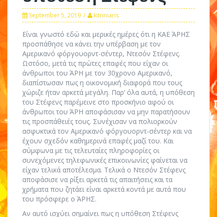
September 5, 2019
kitriniaris
Είναι γνωστό εδώ και μερικές ημέρες ότι η ΚΑΕ ΆΡΗΣ
προσπάθησε να κάνει την υπέρβαση με τον
Αμερικανό φόργουορντ-σέντερ, Ντεσόν Στέφενς.
Ωστόσο, μετά τις πρώτες επαφές που είχαν οι
άνθρωποι του ΆΡΗ με τον 30χρονο Αμερικανό,
διαπίστωσαν πως η οικονομική διαφορά που τους
χώριζε ήταν αρκετά μεγάλη. Παρ’ όλα αυτά, η υπόθεση
του Στέφενς παρέμεινε στο προσκήνιο αφού οι
άνθρωποι του ΆΡΗ αποφάσισαν να μην παρατήσουν
τις προσπάθειές τους. Συνέχισαν να πολιορκούν
ασφυκτικά τον Αμερικανό φόργουορντ-σέντερ και να
έχουν σχεδόν καθημερινά επαφές μαζί του. Και
σύμφωνα με τις τελευταίες πληροφορίες οι
συνεχόμενες τηλεφωνικές επικοινωνίες φαίνεται να
είχαν τελικά αποτέλεσμα. Τελικά ο Ντεσόν Στέφενς
αποφάσισε να ρίξει αρκετά τις απαιτήσεις και τα
χρήματα που ζητάει είναι αρκετά κοντά με αυτά που
του πρόσφερε ο ΆΡΗΣ.
Αν αυτό ισχύει σημαίνει πως η υπόθεση Στέφενς