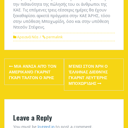
την πιθανότητα της πώλησής του οι άνθρωποι της
ΚΑΕ. Τις επόμενες τρεις-τέσσερις ημέρες θα έχουν
ξεκαθαρίσει αρκετά πράγματα στην ΚΑΕ ΆΡΗΣ, τόσο
στην υπόθεση Μποχωρίδη, όσο και στην υπόθεση
Ντεσόν Στέφενς.
Αρειανά Νέα
permalink
Post
ΜΙΑ ΑΝΆΣΑ ΑΠΌ ΤΟΝ
ΜΈΝΕΙ ΣΤΟΝ ΆΡΗ Ο
navigation
ΑΜΕΡΙΚΑΝΌ ΓΚΑΡΝΤ
ΈΛΛΗΝΑΣ ΔΙΕΘΝΉΣ
ΓΚΆΡΙ ΤΆΛΤΟΝ Ο ΆΡΗΣ
ΓΚΑΡΝΤ ΛΕΥΤΈΡΗΣ
ΜΠΟΧΩΡΊΔΗΣ
Leave a Reply
You must be
logged in
to post a comment.