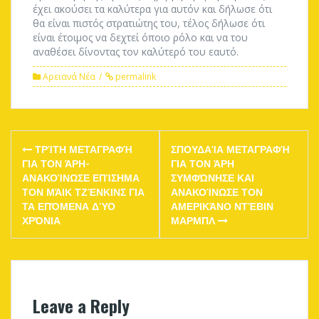
έχει ακούσει τα καλύτερα για αυτόν και δήλωσε ότι
θα είναι πιστός στρατιώτης του, τέλος δήλωσε ότι
είναι έτοιμος να δεχτεί όποιο ρόλο και να του
αναθέσει δίνοντας τον καλύτερό του εαυτό.
Αρειανά Νέα
permalink
Post
ΤΡΊΤΗ ΜΕΤΑΓΡΑΦΉ
ΣΠΟΥΔΑΊΑ ΜΕΤΑΓΡΑΦΉ
navigation
ΓΙΑ ΤΟΝ ΆΡΗ-
ΓΙΑ ΤΟΝ ΆΡΗ
ΑΝΑΚΟΊΝΩΣΕ ΕΠΊΣΗΜΑ
ΣΥΜΦΏΝΗΣΕ ΚΑΙ
ΤΟΝ ΜΆΙΚ ΤΖΈΝΚΙΝΣ ΓΙΑ
ΑΝΑΚΟΊΝΩΣΕ ΤΟΝ
ΤΑ ΕΠΌΜΕΝΑ ΔΎΟ
ΑΜΕΡΙΚΆΝΟ ΝΤΈΒΙΝ
ΧΡΌΝΙΑ
ΜΑΡΜΠΛ
Leave a Reply