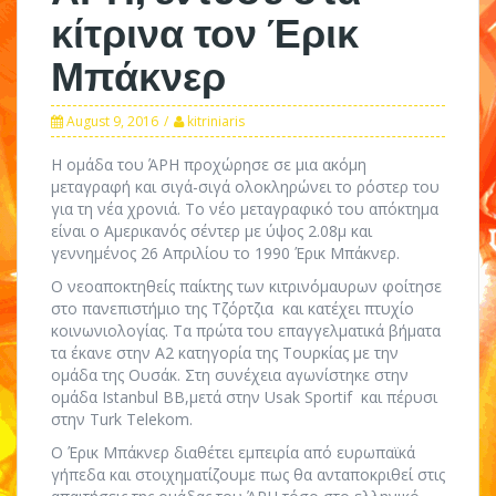
κίτρινα τον Έρικ
Μπάκνερ
August 9, 2016
kitriniaris
Η ομάδα του ΆΡΗ προχώρησε σε μια ακόμη
μεταγραφή και σιγά-σιγά ολοκληρώνει το ρόστερ του
για τη νέα χρονιά. Το νέο μεταγραφικό του απόκτημα
είναι ο Αμερικανός σέντερ με ύψος 2.08μ και
γεννημένος 26 Απριλίου το 1990 Έρικ Μπάκνερ.
Ο νεοαποκτηθείς παίκτης των κιτρινόμαυρων φοίτησε
στο πανεπιστήμιο της Τζόρτζια και κατέχει πτυχίο
κοινωνιολογίας. Τα πρώτα του επαγγελματικά βήματα
τα έκανε στην Α2 κατηγορία της Τουρκίας με την
ομάδα της Ουσάκ. Στη συνέχεια αγωνίστηκε στην
ομάδα Istanbul BB,μετά στην Usak Sportif και πέρυσι
στην Turk Telekom.
Ο Έρικ Μπάκνερ διαθέτει εμπειρία από ευρωπαϊκά
γήπεδα και στοιχηματίζουμε πως θα ανταποκριθεί στις