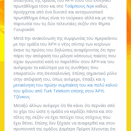
απαιτήσεις της ομάδας του ΆΡΗ τόσο στο ελληνικό
πρωτάθλημα τόσο και στο
Τσάμπιονς Λιγκ
καθώς
προέρχεται από ένα δυνατό και ανταγωνιστικό
πρωτάθλημα όπως είναι το τούρκικο αλλά και με την
παρουσία του τις δύο τελευταίες σεζόν στο Φίμπα
Γιουροκάπ.
Μετά την ανακοίνωση της συμφωνίας του Αμερικάνου
με την ομάδα του ΆΡΗ ο νέος σέντερ των κιτρίνων
έκανε τις πρώτες του δηλώσεις αναφέροντας ότι πριν
πάρει την απόφασή του μίλησε κάποιους παίκτες που
είχαν αγωνιστεί κατά το παρελθόν στον ΆΡΗ και του
ανέφεραν τα καλύτερα για τις συνθήκες που
επικρατούν στη Θεσσαλονίκη. Επίσης σημαντικό ρόλο
στην απόφασή του, όπως ανέφερε, έπαιξε και
η
μετακίνηση του πρώην συμπαίκτη του και πολύ καλού
του φίλου από Turk Telekom επίσης στον ΆΡΗ,
Τζένκινς
.
Μεταξύ άλλων ανέφερε ότι θα κάνει ότι περνάει από
το χέρι του ώστε η ομάδα να κερδίζει πάντα και στο
τέλος της σεζόν να έχει πετύχει τους στόχους που
έχει θέσει. Επίσης δεν ξέχασε να αναφερθεί και στον
προπονητή της ομάδος Δημήτρη Πρίφτη λέγοντας ότι