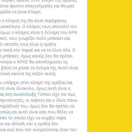
ίναι άριστοι επαγγελματίες και θεωρεί
μάδα να είναι έτοιμη.
α ο κόσμος της θα είναι περήφανος.
ματικότητα. Ο κόσμος τους αποτελεί τον
, όμως ο κόσμος είναι η δύναμη του ΆΡΗ.
κετ, που γνωρίζει πολύ μπάσκετ και
 Ο σκοπός τους είναι η ομάδα
πατά στο παρκέ και να τα δίνει όλα. Ο
ό μπάσκετ, όμως κανείς δεν θα πρέπει
Σύντομα ο ΆΡΗΣ θα αποπληρώσει τις
βάση να χτίσει τα όνειρά της. Αυτό είναι
λική εικόνα της σεζόν αυτής.
 υπάρχει στον κόσμο της ομάδας και
τό είναι δύσκολο, όμως αυτή είναι η
ας στη συνέντευξη Τύπου
είχε πει πως
προπονητές, οι παίκτες και ο ίδιος πάνω
 παράδοσή του, όμως δεν θα πρέπει να
εστώς
και αυτό είναι κάτι που θέλει να
 κάτι το οποίο είχε να συμβεί πάρα
ει και άλλοθι εάν η ομάδα δεν
αι εκεί που τον ονειρεύονται όταν τον