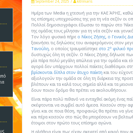
September 24, 2025
kitriniaris
Ημέρα των Media η χτεσινή για την ΚΑΕ ΆΡΗΣ, καθώς 
τις επίσημες υποχρεώσεις της για τη νέα σεζόν οι 
Πολλοί δημοσιογράφοι έδωσαν το παρών στο ‘Νίκος 
της ομάδας τους μίλησαν για τη νέα σεζόν και γενικό
Τον λόγο φυσικά πήρε
ο Νίκος Ζήσης, ο Γενικός Δ
ξεκινήσει τις δηλώσεις του αναφερόμενος στον με
ο
Τανούλη
, ο οποίος τραυματίστηκε
στο 2
φιλικό πρ
δυστυχώς όλη τη σεζόν. Ο Νίκος Ζήσης δήλωσε πως
μία πάρα πολύ μεγάλη απώλεια για την ομάδα και ε
αγορά δεν υπάρχουν πολλοί παίκτες διαθέσιμοι στ
βρίσκονται δίπλα στον άτυχο παίκτη
και του εύχοντ
πό
αξιολογούν την ομάδα σε όλη τη διάρκεια της προετ
τια
βλέπουν και τα καλά τους σημεία αλλά και τα μειον
δουν ποιον δρόμο θα πρέπει να ακολουθήσουν.
Είναι πάρα πολύ πιθανό να ενταχθεί ακόμη ένας παί
σκέφτονται να συμβεί αυτό άμεσα. Κοιτούν στην αφ
γίνει και σε ποια θέση, προφανώς θα πρέπει να γίν
και πέρα κοιτούν στο πώς θα μπορέσουν να βελτι
έτοιμοι στον πρώτο τους επίσημο αγώνα.
υς
Η αλήθεια είναι πως είχαν σκεφτεί από καιρό πριν α