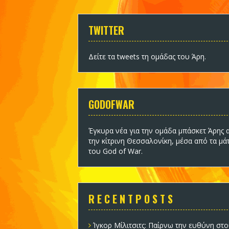
TWITTER
Δείτε τα tweets τη ομάδας του Άρη
.
GODOFWAR
Έγκυρα νέα για την ομάδα
μπάσκετ Άρης
α
την κίτρινη Θεσσαλονίκη, μέσα από τα μά
του God of War.
R E C E N T P O S T S
Ίγκορ Μίλιτσιτς: Παίρνω την ευθύνη στο