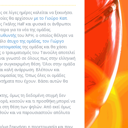
σε λίγες ημέρες καλείται να ξεκινήσει
οποίες θα αρχίσουν
με το Γιούρο Καπ
.
Γκάλης Hall’ και φυσικά οι άνθρωποι
τερα για τα νέα της ομάδας.
ιευθυντής
του ΆΡΗ, ο οποίος θέλησε να
γάλο
άτυχο της ομάδας, τον Γιώργο
οετοιμασίας
της ομάδας και θα χάσει
 ο τραυματισμός του Τανούλη αποτελεί
ίναι γνωστό σε όλους πως στην ελληνική
ην συγκεκριμένη θέση. Όλοι στην ομάδα
αι καλή ανάρρωση. Βλέπουν και
οιμασίας της. Όπως όλες οι ομάδες
εκτήματα που έχουν. Βάσει αυτών θα
κτης, όμως τη δεδομένη στιγμή δεν
ορά, κοιτούν και τι προσθήκη μπορεί να
ει στη θέση των ψηλών. Από εκεί όμως
ωθούν και να παρουσιαστούν απόλυτα
κόμα ξεκινήσει η προετοιμασία και πριν