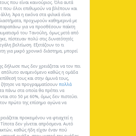
 τους που είναι καινούριος. Όλα αυτά
τ που όλοι επιθυμούν να βλέπουν και
άλλη. Άρα η εικόνα στα φιλικά είναι
 διαστήματα, προχωρούν καθημερινά με
 παραπάνω για να προσθέσουν παίκτη
ραυματισμό του Τανούλη, όμως μετά από
ηκε, πίστευαν πολύ στις δυνατότητές
εγάλη βελτίωση. Εξετάζουν το τι
τη για μικρό χρονικό διάστημα, μπορεί
ης δήλωσε πως δεν χρειάζεται να τον πει
αι απόλυτο αναμενόμενο καθώς η ομάδα
 επίθεσή τους και στην άμυνά τους,
υς ζήτησε να προγραμματίσουν
πολλά
τα πάνω στα οποία θα πρέπει να
νται στο 50 με 60%, όμως δεν πιστεύει
στον πρώτο της επίσημο αγώνα να
χρειάζεται προκειμένου να φτιαχτεί η
 Τίποτα δεν γίνεται απρόσμενα. Αυτό
αικτών, καθώς ήδη είχαν έναν πού
ιατρική ομάδα, στον γιατρό της ομάδας,