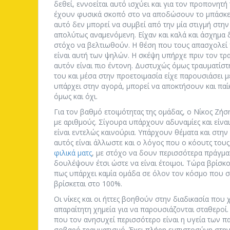
δεθεί, εννοείται αυτό ισχύει και για τον προπονητή
έχουν φυσικά σκοπό στο να αποδώσουν το μπάσκε
αυτό δεν μπορεί να συμβεί από την μία στιγμή στην 
απολύτως αναμενόμενη. Είχαν και καλά και άσχημα
στόχο να βελτιωθούν. Η θέση που τους απασχολεί
είναι αυτή των ψηλών. Η σκέψη υπήρχε πριν τον τ
αυτόν είναι πιο έντονη. Δυστυχώς όμως τραυματίστ
του και μέσα στην προετοιμασία είχε παρουσιάσει μ
υπάρχει στην αγορά, μπορεί να αποκτήσουν και παίκ
όμως και όχι.
Για τον βαθμό ετοιμότητας της ομάδας, ο Νίκος Ζήσ
με αριθμούς. Σίγουρα υπάρχουν αδυναμίες και είν
είναι εντελώς καινούρια. Υπάρχουν θέματα και στην
αυτός είναι άλλωστε και ο λόγος που ο κόουτς το
φιλικά ματς
, με στόχο να δουν περισσότερα πράγμα
δουλέψουν έτσι ώστε να είναι έτοιμοι. Τώρα βρίσκο
πως υπάρχει καμία ομάδα σε όλον τον κόσμο που 
βρίσκεται στο 100%.
Οι νίκες και οι ήττες βοηθούν στην διαδικασία που 
απαραίτητη χημεία για να παρουσιάζονται σταθεροί.
που τον ανησυχεί περισσότερο είναι η υγεία των π
σοβαρό τραυματισμό. Έχει πλήρη εμπιστοσύνη στην 