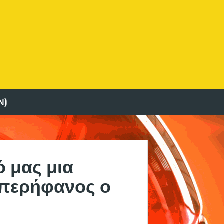
Ν)
ό μας μια
 περήφανος ο