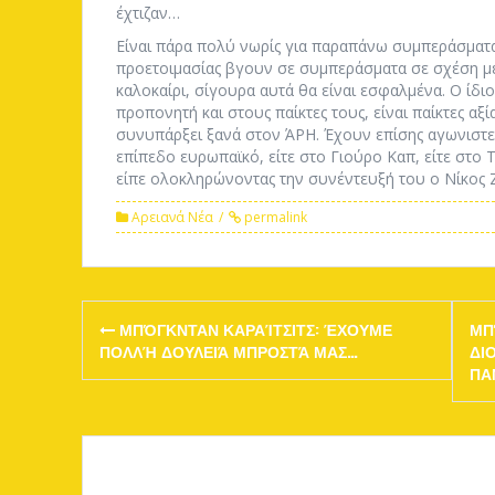
έχτιζαν…
Είναι πάρα πολύ νωρίς για παραπάνω συμπεράσματα
προετοιμασίας βγουν σε συμπεράσματα σε σχέση μ
καλοκαίρι, σίγουρα αυτά θα είναι εσφαλμένα. Ο ίδι
προπονητή και στους παίκτες τους, είναι παίκτες αξί
συνυπάρξει ξανά στον ΆΡΗ. Έχουν επίσης αγωνιστε
επίπεδο ευρωπαϊκό, είτε στο Γιούρο Καπ, είτε στο 
είπε ολοκληρώνοντας την συνέντευξή του ο Νίκος 
Αρειανά Νέα
permalink
Post
ΜΠΌΓΚΝΤΑΝ ΚΑΡΑΊΤΣΙΤΣ: ΈΧΟΥΜΕ
ΜΠ
navigation
ΠΟΛΛΉ ΔΟΥΛΕΙΆ ΜΠΡΟΣΤΆ ΜΑΣ…
ΔΙ
ΠΑ