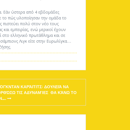
. Εάν ύστερα από 4 εβδομάδες
ε το πώς υλοποίησαν την ομάδα το
ος πιστεύει πολύ στον νέο τους
ας και εμπειρίας, ενώ μερικοί έχουν
ί στο ελληνικό πρωτάθλημα και σε
Τσάμπιονς Λιγκ είτε στην Ευρωλίγκα….
Ζήσης.
ΌΓΚΝΤΑΝ ΚΑΡΆΙΤΙΤΣ: ΔΟΥΛΕΙΆ ΝΑ
ΟΡΘΏΣΩ ΤΙΣ ΑΔΥΝΑΜΊΕΣ ΘΑ ΚΆΝΩ ΤΟ
Ν….