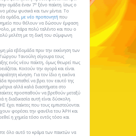
ο
την ομάδα έναν 7
ξένο παίκτη. ίσως ο
νο μέσω φυσικά και των μίντια. Το
νέα ομάδα,
με νέο προπονητή
που
ο σημείο που θέλουν να δώσουν έμφαση
νολο, με πάρα πολύ ταλέντο και που ο
πολύ μελέτη με τη δική του σύμφωνη
μη μία εβδομάδα πριν την εκκίνηση των
 Γιώργου Τανούλη σίγουρα τους
ξης ενός νέου παίκτη, όμως θεωρεί πως
ιάζεται. Κοιτούν την αγορά και είναι
ραίτητη κίνηση. Για τον ίδιο η εικόνα
άδα προσπαθεί να βρει τον εαυτό της
μέτρια αλλά καλά διαστήματα στο
ι παίκτες προσπαθούν να βρεθούν μεταξύ
κά η διαδικασία αυτή είναι δύσκολη.
ΗΣ έχει παίκτες που τους εμπιστεύονται
έχουν φορέσει την φανέλα του ΆΡΗ και
εθεί η χημεία τόσο εντός τόσο και
στε όλο αυτό το κράμα των παικτών να