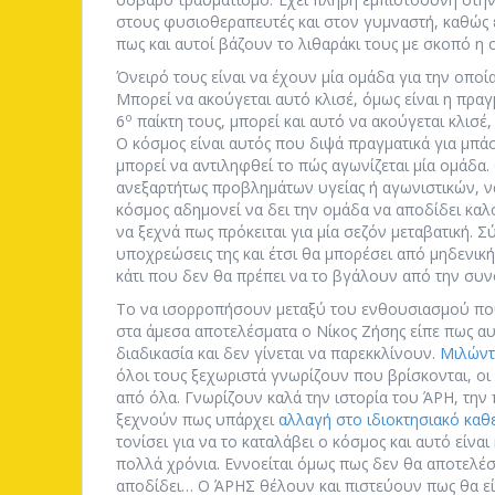
στους φυσιοθεραπευτές και στον γυμναστή, καθώς ε
πως και αυτοί βάζουν το λιθαράκι τους με σκοπό η ο
Όνειρό τους είναι να έχουν μία ομάδα για την οποί
Μπορεί να ακούγεται αυτό κλισέ, όμως είναι η πραγ
ο
6
παίκτη τους, μπορεί και αυτό να ακούγεται κλισέ
Ο κόσμος είναι αυτός που διψά πραγματικά για μπάσ
μπορεί να αντιληφθεί το πώς αγωνίζεται μία ομάδα.
ανεξαρτήτως προβλημάτων υγείας ή αγωνιστικών, να 
κόσμος αδημονεί να δει την ομάδα να αποδίδει καλ
να ξεχνά πως πρόκειται για μία σεζόν μεταβατική. 
υποχρεώσεις της και έτσι θα μπορέσει από μηδενική 
κάτι που δεν θα πρέπει να το βγάλουν από την συνο
Το να ισορροπήσουν μεταξύ του ενθουσιασμού που
στα άμεσα αποτελέσματα ο Νίκος Ζήσης είπε πως αυ
διαδικασία και δεν γίνεται να παρεκκλίνουν.
Μιλώντ
όλοι τους ξεχωριστά γνωρίζουν που βρίσκονται, οι 
από όλα. Γνωρίζουν καλά την ιστορία του ΆΡΗ, την
ξεχνούν πως υπάρχει
αλλαγή στο ιδιοκτησιακό καθ
τονίσει για να το καταλάβει ο κόσμος και αυτό είναι
πολλά χρόνια. Εννοείται όμως πως δεν θα αποτελέσ
αποδίδει… Ο ΆΡΗΣ θέλουν και πιστεύουν πως θα είν