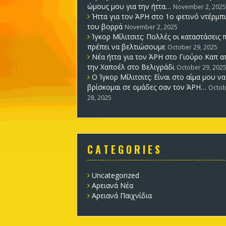
ώμους μου για την ήττα…
November 2, 2025
Ήττα για τον ΆΡΗ στο 1ο φετινό ντέρμπι
του βορρά
November 2, 2025
Ίγκορ Μίλιτσιτς: Πολλές οι καταστάσεις 
πρέπει να βελτιώσουμε
October 29, 2025
Νέα ήττα για τον ΆΡΗ στο Γιούρο Καπ α
την Χαποέλ στο Βελιγράδι
October 29, 202
Ο Ίγκορ Μίλιτσιτς: Είναι στο αίμα μου να
βρίσκομαι σε ομάδες σαν τον ΆΡΗ…
Octob
28, 2025
C A T E G O R I E S
Uncategorized
Αρειανά Νέα
Αρειανά Παιχνίδια