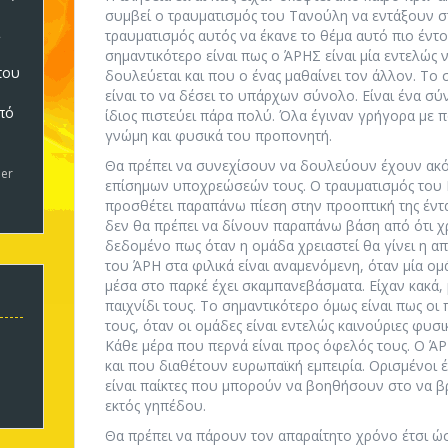
συμβεί ο τραυματισμός του Τανούλη να εντάξουν σ
τραυματισμός αυτός να έκανε το θέμα αυτό πιο έντο
σημαντικότερο είναι πως ο ΆΡΗΣ είναι μία εντελώς 
που
δουλεύεται και που ο ένας μαθαίνει τον άλλον. Τ
είναι το να δέσει το υπάρχων σύνολο. Είναι ένα σύ
πό
ίδιος πιστεύει πάρα πολύ. Όλα έγιναν γρήγορα με 
5
γνώμη και φυσικά του προπονητή.
Θα πρέπει να συνεχίσουν να δουλεύουν έχουν ακό
er
επίσημων υποχρεώσεών τους. Ο τραυματισμός του
προσθέτει παραπάνω πίεση στην προοπτική της έντα
δεν θα πρέπει να δίνουν παραπάνω βάση από ότι χρε
δεδομένο πως όταν η ομάδα χρειαστεί θα γίνει η απα
του ΆΡΗ στα φιλικά είναι αναμενόμενη, όταν μία ομ
μέσα στο παρκέ έχει σκαμπανεβάσματα. Είχαν κακά, 
παιχνίδι τους. Το σημαντικότερο όμως είναι πως ο
τους, όταν οι ομάδες είναι εντελώς καινούριες φυσι
Κάθε μέρα που περνά είναι προς όφελός τους. Ο ΆΡ
και που διαθέτουν ευρωπαϊκή εμπειρία. Ορισμένοι 
είναι παίκτες που μπορούν να βοηθήσουν στο να βρ
εκτός γηπέδου.
Θα πρέπει να πάρουν τον απαραίτητο χρόνο έτσι ώ