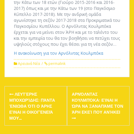
την Κάτω των 18 ετών (Γιούρο 2015-2016 και 2016-
2017) όπως και με την Κάτω των 19 (στο Παγκόσμιο
Κύπελλο 2017-2018). Με την ανδρική ομάδα
αγωνίστηκε τη σεζόν 2017-2018 στα Προκριματικά του
Παγκοσμίου Κυπέλλου. Ο Αρνόλντας Κουλμπόκα
έρχεται για να μείνει στον ΆΡΗ και με το ταλέντο του
και την εμπειρία του θα τον βοηθήσει να πετύχει τους
υψηλούς στόχους που έχει θέσει για τη νέα σεζόν…
Η ανακοίνωση για τον Αρνόλντας Κουλμπόκα
Αρειανά Νέα
permalink
Post
ΛΕΥΤΈΡΗΣ
ΑΡΝΌΛΝΤΑΣ
navigation
ΜΠΟΧΩΡΊΔΗΣ: ΠΆΝΤΑ
ΚΟΥΛΜΠΌΚΑ: ΕΊΝΑΙ Η
ΈΝΙΩΘΑ ΌΤΙ Ο ΆΡΗΣ
ΏΡΑ ΝΑ ΞΑΝΑΠΆΜΕ ΤΟΝ
ΕΊΝΑΙ Η ΟΙΚΟΓΈΝΕΙΆ
ΆΡΗ ΕΚΕΊ ΠΟΥ ΑΝΉΚΕΙ
ΜΟΥ…