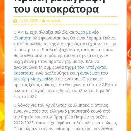
του αυτοκράτορα
July 29, 2025
kitriniaris
Ο ΆΡΗΣ έχει αλλάξει σελίδα και τώρα
με νέο
ιδιοκτήτη
όλα φαίνονται πως θα είναι λαμπρά. Παλιοί
και νέοι άνθρωποι της διοικήσεώς του έχουν πέσει με
τα μούτρα στη δουλειά ψάχνοντας τους παίκτες που
θα συνθέσουν το ρόστερ του για τη νέα σεζόν. Η
αρχή έγινε με τον προπονητή, με την ΚΑΕ να
ανακοινώνει τη συμφωνία της
με τον Μπόγκνταν
Καράιτσιτς
, ενώ ακολούθησε και
η ανανέωση του
Λευτέρη Μποχωρίδη
. Χτες ανακοινώθηκε και ο
πρώτος ξένος παίκτης που θα αγωνιστεί στον ΆΡΗ και
μάλιστα υπογράφοντας διετές συμβόλαιο, δηλαδή
έως το 2027.
Ο λόγος για τον Αρνόλντας Κουλμπόκα ο οποίος
είναι γνωστός στο ελληνικό μπασκετικό κοινό από
την θητεία του στον Προμηθέα Πατρών τη σεζόν
2022-2023, όπου είχε αφήσει πολύ καλές εντυπώσεις.
Πάμε τώρα να τον γνωρίσουμε καλύτερα, γεννήθηκε