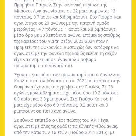
Προμηθέα Πατρών. Στην κανονική περίοδο της
Μπάσκετ Λιγκ αγωνίστηκε σε 22 ματς μετρώντας 13
πόντους, 0.7 ασίστ και 5.6 ριμπάουντ. Στο Γιούρο Καπ
αγωνίστηκε σε 20 αγώνες με την πατρινή ομάδα
μετρώντας 14.7 πόντους, 1 ασίστ και 5.8 ριμπάουντ
μέσο όρο με 30 λεπτά ανά αγώνα. Επόμενος σταθμός
της καριέρας του για τη σεζόν 2023-2024 ήταν η
Προμετέι της Ουκρανίας. Δυστυχώς δεν κατάφερε να
αγωνιστεί με την φανέλα της καθώς εκείνη τη σεζόν
είχε να αντιμετωπίσει έναν πολύ σοβαρό
τραυματισμό στο γόνατό του.
Έχοντας ξεπεράσει τον τραυματισμό του ο Αρνόλντας
Κουλμπόκα τον Αύγουστο του 2024 μετακόμισε στην
Ουκρανία έχοντας υπογράψει στην Γουλβς. Σε 26
αγώνες πρωταθλήματος είχε μέσο όρο 10.2 πόντους,
0.8 ασίστ και 3.3 ριμπάουντ. Στο Γιούρο Καπ σε 11
ματς είχε μέσο όρο 6.9 πόντους, 0.2 ασίστ και 3
ριμπάουντ σε 18:10 ανά αγώνα.
Σε εθνικό επίπεδο ο νέος παίκτης του ΆΡΗ έχει
αγωνιστεί με όλες τις ομάδες τις εθνικής Λιθουανίας,
από την Κάτω των 16 ετών (Γιούρο 2014-2015), με