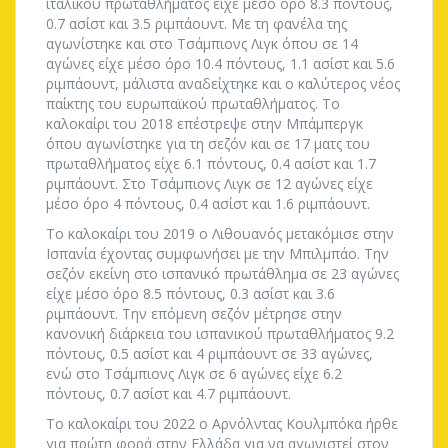
ιταλικού πρωταθλήματος είχε μέσο όρο 8.3 πόντους,
0.7 ασίστ και 3.5 ριμπάουντ. Με τη φανέλα της
αγωνίστηκε και στο Τσάμπιονς Λιγκ όπου σε 14
αγώνες είχε μέσο όρο 10.4 πόντους, 1.1 ασίστ και 5.6
ριμπάουντ, μάλιστα αναδείχτηκε και ο καλύτερος νέος
παίκτης του ευρωπαϊκού πρωταθλήματος. Το
καλοκαίρι του 2018 επέστρεψε στην Μπάμπεργκ
όπου αγωνίστηκε για τη σεζόν και σε 17 ματς του
πρωταθλήματος είχε 6.1 πόντους, 0.4 ασίστ και 1.7
ριμπάουντ. Στο Τσάμπιονς Λιγκ σε 12 αγώνες είχε
μέσο όρο 4 πόντους, 0.4 ασίστ και 1.6 ριμπάουντ.
Το καλοκαίρι του 2019 ο Λιθουανός μετακόμισε στην
Ισπανία έχοντας συμφωνήσει με την Μπιλμπάο. Την
σεζόν εκείνη στο ισπανικό πρωτάθλημα σε 23 αγώνες
είχε μέσο όρο 8.5 πόντους, 0.3 ασίστ και 3.6
ριμπάουντ. Την επόμενη σεζόν μέτρησε στην
κανονική διάρκεια του ισπανικού πρωταθλήματος 9.2
πόντους, 0.5 ασίστ και 4 ριμπάουντ σε 33 αγώνες,
ενώ στο Τσάμπιονς Λιγκ σε 6 αγώνες είχε 6.2
πόντους, 0.7 ασίστ και 4.7 ριμπάουντ.
Το καλοκαίρι του 2022 ο Αρνόλντας Κουλμπόκα ήρθε
για πρώτη φορά στην Ελλάδα για να αγωνιστεί στον