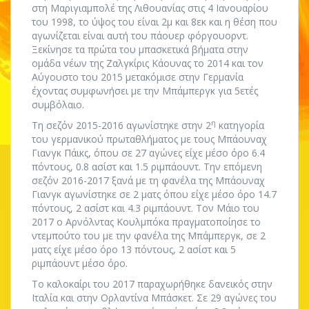
στη Μαριγιαμπολέ της Λιθουανίας στις 4 Ιανουαρίου
του 1998, το ύψος του είναι 2μ και 8εκ και η θέση που
αγωνίζεται είναι αυτή του πάουερ φόργουορντ.
Ξεκίνησε τα πρώτα του μπασκετικά βήματα στην
ομάδα νέων της Ζαλγκίρις Κάουνας το 2014 και τον
Αύγουστο του 2015 μετακόμισε στην Γερμανία
έχοντας συμφωνήσει με την Μπάμπεργκ για 5ετές
συμβόλαιο.
η
Τη σεζόν 2015-2016 αγωνίστηκε στην 2
κατηγορία
του γερμανικού πρωταθλήματος με τους Μπάουναχ
Γιανγκ Πάικς, όπου σε 27 αγώνες είχε μέσο όρο 6.4
πόντους, 0.8 ασίστ και 1.5 ριμπάουντ. Την επόμενη
σεζόν 2016-2017 ξανά με τη φανέλα της Μπάουναχ
Γιανγκ αγωνίστηκε σε 2 ματς όπου είχε μέσο όρο 14.7
πόντους, 2 ασίστ και 4.3 ριμπάουντ. Τον Μάιο του
2017 ο Αρνόλντας Κουλμπόκα πραγματοποίησε το
ντεμπούτο του με την φανέλα της Μπάμπεργκ, σε 2
ματς είχε μέσο όρο 13 πόντους, 2 ασίστ και 5
ριμπάουντ μέσο όρο.
Το καλοκαίρι του 2017 παραχωρήθηκε δανεικός στην
Ιταλία και στην Ορλαντίνα Μπάσκετ. Σε 29 αγώνες του