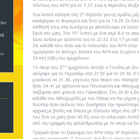
πόντους του ΆΡΗ για το 7-27, ενώ η περίοδος έληξε
η
Ένα λεπτό κύλησε στη 2
περίοδο για τις ομάδες μέ
κατάφεραν οι Φιγκερόα και Έντι για το 14-29. Οι Θε
που
επίθεσή τους στη συνέχεια με αποτέλεσμα να δώσου
ο
ξανά στο ματς. Στο 15
λεπτό με ένα σερί 8-0 το σκ
πό
δίνει ανάσα με τρίποντο για το 22-32. Στο 17’ με κ
5
34, καλάθι που ήταν και το τελευταίο του ΆΡΗ στη
τιμώρησαν το άστοχο 3λεπτο του ΆΡΗ και το μόνο 
er
34 στη λήξη του ημιχρόνου.
ου
Το σκορ του 2
ημιχρόνου άνοιξε ο Γουίλις με ζευ
σκόραρε για το Περιστέρι στο 21:50 για το 29-36. 
ροκάνισε σε 31-36, γεγονός που έκανε τον Καστρίτη 
ήταν 34-41 με τρίποντα των Πουλιανίτη και Μποχωρί
Λαζέφσκι από φάουλ του Γιάνκοβιτς. Στο 26:30 η δι
καλάθι του Μποχωρίδη με τον Πάπας να την ρίχνει μ
Κούπερ ήταν εκείνος που διατήρησε την πρωτοπορ
αρχικά με βολές και έπειτα με δίποντο πήγε στο 28’ 
του Έντι το ματς ήταν 43-50, ενώ το τελευταίο λεπ
από την γραμμή της φιλανθρωπίας με το σκορ να δι
η
Τραγικό ήταν το ξεκίνημα του ΆΡΗ στην 4
περίοδο,
για την ανατροπή. Ο Ζούγρης άνοιξε το σκορ της για 