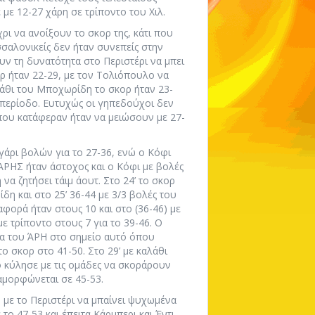
 με 12-27 χάρη σε τρίποντο του Χιλ.
χρι να ανοίξουν το σκορ της, κάτι που
σσαλονικείς δεν ήταν συνεπείς στην
ν τη δυνατότητα στο Περιστέρι να μπει
ορ ήταν 22-29, με τον Τολιόπουλο να
αλάθι του Μποχωρίδη το σκορ ήταν 23-
ν περίοδο. Ευτυχώς οι γηπεδούχοι δεν
που κατάφεραν ήταν να μειώσουν με 27-
γάρι βολών για το 27-36, ενώ ο Κόφι
Ο ΆΡΗΣ ήταν άστοχος και ο Κόφι με βολές
να ζητήσει τάιμ άουτ. Στο 24’ το σκορ
δη και στο 25’ 36-44 με 3/3 βολές του
αφορά ήταν στους 10 και στο (36-46) με
ε τρίποντο στους 7 για το 39-46. Ο
ία του ΆΡΗ στο σημείο αυτό όπου
το σκορ στο 41-50. Στο 29’ με καλάθι
τό κύλησε με τις ομάδες να σκοράρουν
αμορφώνεται σε 45-53.
 με το Περιστέρι να μπαίνει ψυχωμένα
το 47-53 και έπειτα Κάρμπερι και Έντι