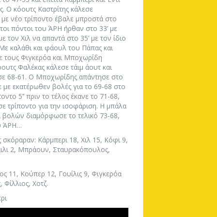
ς. Ο κόουτς Καστρίτης κάλεσε
ι με νέο τρίποντο έβαλε μπροστά στο
τοι πόντοι του ΆΡΗ ήρθαν στο 33’ με
 τον Χιλ να απαντά στο 35’ με τον ίδιο
Με καλάθι και φάουλ του Πάπας και
 με τους Φιγκερόα και Μποχωρίδη
όουτς Φαλέκας κάλεσε τάιμ άουτ και
 σε 68-61. Ο Μποχωρίδης απάντησε στο
ε με εκατέρωθεν βολές για το 69-68 στο
ντο 5’’ πριν το τέλος έκανε το 71-68,
σε τρίποντο για την ισοφάριση. Η μπάλα
ρι βολών διαμόρφωσε το τελικό 73-68,
ου ΆΡΗ…
σκόραραν: Κάρμπερι 18, Χιλ 15, Κόφι 9,
Ράιλι 2, Μπράουν, Σταυρακόπουλος,
ς 11, Κούπερ 12, Γουίλις 9, Φιγκερόα
, Φίλλιος, Χοτζ.
έρι