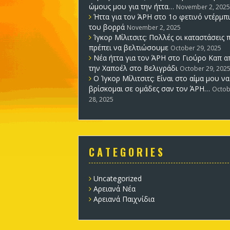
ώμους μου για την ήττα…
November 2, 2025
Ήττα για τον ΆΡΗ στο 1ο φετινό ντέρμπι
του βορρά
November 2, 2025
Ίγκορ Μίλιτσιτς: Πολλές οι καταστάσεις 
πρέπει να βελτιώσουμε
October 29, 2025
Νέα ήττα για τον ΆΡΗ στο Γιούρο Καπ α
την Χαποέλ στο Βελιγράδι
October 29, 202
Ο Ίγκορ Μίλιτσιτς: Είναι στο αίμα μου να
βρίσκομαι σε ομάδες σαν τον ΆΡΗ…
Octob
28, 2025
C A T E G O R I E S
Uncategorized
Αρειανά Νέα
Αρειανά Παιχνίδια