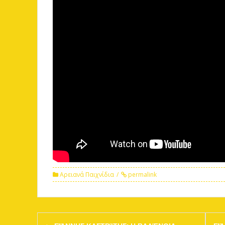
Αρειανά Παιχνίδια
permalink
Post