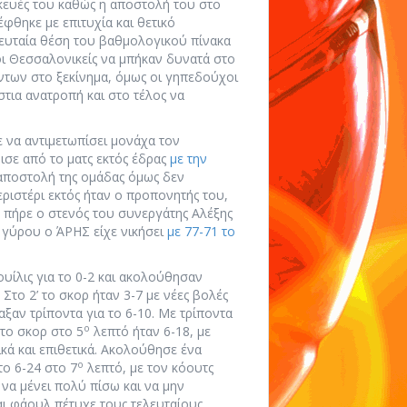
σκευές του καθώς η αποστολή του στο
φθηκε με επιτυχία και θετικό
λευταία θέση του βαθμολογικού πίνακα
οι Θεσσαλονικείς να μπήκαν δυνατά στο
ντων στο ξεκίνημα, όμως οι γηπεδούχοι
τια ανατροπή και στο τέλος να
ε να αντιμετωπίσει μονάχα τον
σε από το ματς εκτός έδρας
με την
 αποστολή της ομάδας όμως δεν
ριστέρι εκτός ήταν ο προπονητής του,
υ πήρε ο στενός του συνεργάτης Αλέξης
γύρου ο ΆΡΗΣ είχε νικήσει
με 77-71 το
υίλις για το 0-2 και ακολούθησαν
 Στο 2’ το σκορ ήταν 3-7 με νέες βολές
αξαν τρίποντα για το 6-10. Με τρίποντα
ο
το σκορ στο 5
λεπτό ήταν 6-18, με
κά και επιθετικά. Ακολούθησε ένα
ο
το 6-24 στο 7
λεπτό, με τον κόουτς
να μένει πολύ πίσω και να μην
αι φάουλ πέτυχε τους τελευταίους