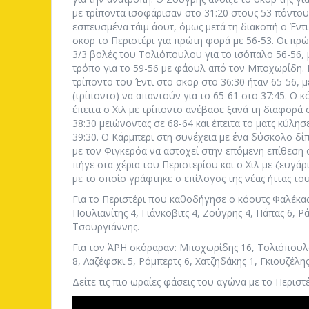
με τρίποντα ισοφάρισαν στο 31:20 στους 53 πόντου
εσπευσμένα τάιμ άουτ, όμως μετά τη διακοπή ο Έντ
σκορ το Περιστέρι για πρώτη φορά με 56-53. Οι πρώ
3/3 βολές του Τολιόπουλου για το ισόπαλο 56-56, με
τρόπο για το 59-56 με φάουλ από τον Μποχωρίδη. 
τρίποντο του Έντι στο σκορ στο 36:30 ήταν 65-56,
(τρίποντο) να απαντούν για το 65-61 στο 37:45. Ο κ
έπειτα ο Χιλ με τρίποντο ανέβασε ξανά τη διαφορά
38:30 μειώνοντας σε 68-64 και έπειτα το ματς κύλησ
39:30. Ο Κάρμπερι στη συνέχεια με ένα δύσκολο δίπο
με τον Φιγκερόα να αστοχεί στην επόμενη επίθεση 
πήγε στα χέρια του Περιστερίου και ο Χιλ με ζευγά
με το οποίο γράφτηκε ο επίλογος της νέας ήττας τ
Για το Περιστέρι που καθοδήγησε ο κόουτς Φαλέκας 
Πουλιανίτης 4, Γιάνκοβιτς 4, Ζούγρης 4, Πάπας 6, 
Τσουργιάννης.
Για τον ΆΡΗ σκόραραν: Μποχωρίδης 16, Τολιόπουλο
8, Λαζέφσκι 5, Ρόμπερτς 6, Χατζηδάκης 1, Γκιουζέλης
Δείτε τις πιο ωραίες φάσεις του αγώνα με το Περιστ