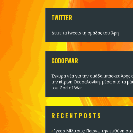
TWITTER
Δείτε τα tweets τη ομάδας του Άρη
.
GODOFWAR
Έγκυρα νέα για την ομάδα
μπάσκετ Άρης
α
την κίτρινη Θεσσαλονίκη, μέσα από τα μά
του God of War.
R E C E N T P O S T S
Ίγκορ Μίλιτσιτς: Παίρνω την ευθύνη στο