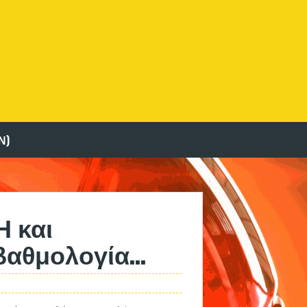
Ν)
Η και
 βαθμολογία…