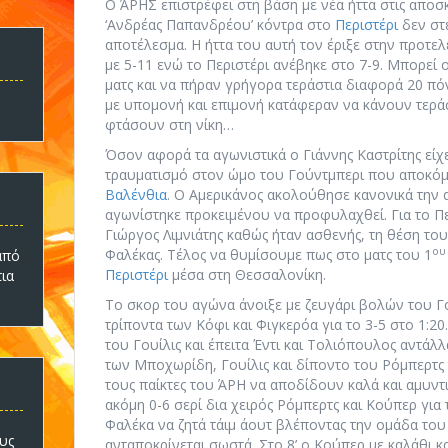
Ο ΆΡΗΣ επιστρέφει στη βάση με νέα ήττα στις απο
‘Ανδρέας Παπανδρέου’ κόντρα στο
Περιστέρι
δεν στέ
αποτέλεσμα. Η ήττα του αυτή τον έριξε στην προτε
με 5-11 ενώ το Περιστέρι ανέβηκε στο 7-9. Μπορεί 
ματς και να πήραν γρήγορα τεράστια διαφορά 20 πό
με υπομονή και επιμονή κατάφεραν να κάνουν τεράσ
φτάσουν στη νίκη…
Όσον αφορά τα αγωνιστικά ο Γιάννης Καστρίτης είχ
τραυματισμό στον ώμο του Γούντμπερι που αποκόμι
Βαλένθια
. Ο Αμερικάνος ακολούθησε κανονικά την
αγωνίστηκε προκειμένου να προφυλαχθεί. Για το Πε
Γιώργος Λιμνιάτης καθώς ήταν ασθενής, τη θέση το
ου
Φαλέκας. Τέλος να θυμίσουμε πως στο ματς του 1
πό
Περιστέρι
μέσα στη Θεσσαλονίκη.
τια
Το σκορ του αγώνα άνοιξε με ζευγάρι βολών του Γο
τρίποντα των Κόφι και Φιγκερόα για το 3-5 στο 1:20.
του Γουίλις και έπειτα Έντι και Τολιόπουλος αντάλλ
των Μποχωρίδη, Γουίλις και δίποντο του Ρόμπερτς 
τους παίκτες του ΆΡΗ να αποδίδουν καλά και αμυντι
ακόμη 0-6 σερί δια χειρός Ρόμπερτς και Κούπερ για 
Φαλέκα να ζητά τάιμ άουτ βλέποντας την ομάδα του 
υς
ανταποκρίνεται σωστά. Στο 8’ ο Κούπερ με καλάθι κ