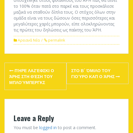
υποσχέθηκε στους φιλάθλους του ΆΡΗ πως θα δίνει
το 100% όταν πατά στο παρκέ και τους προσκάλεσε
μαζικά να σταθούν δίπλα τους. Ο στόχος όλων στην
ομάδα είναι να τους δώσουν όσες περισσότερες και
μεγαλύτερες χαρές μπορούν, είπε ολοκληρώνοντας
τις πρώτες του δηλώσεις ως παίκτης του ΆΡΗ.
Αρειανά Νέα
permalink
Post
ΠΉΡΕ ΛΑΖΈΦΣΚΙ Ο
ΣΤΟ Β΄ ΌΜΙΛΟ ΤΟΥ
navigation
ΆΡΗΣ ΣΤΗ ΘΈΣΗ ΤΟΥ
ΓΙΟΎΡΟ ΚΑΠ Ο ΆΡΗΣ
ΜΠΛΟΎΜΠΕΡΓΚΣ
Leave a Reply
You must be
logged in
to post a comment.