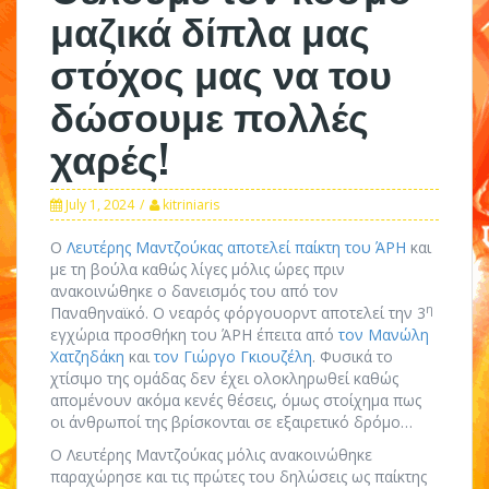
μαζικά δίπλα μας
στόχος μας να του
δώσουμε πολλές
χαρές!
July 1, 2024
kitriniaris
Ο
Λευτέρης Μαντζούκας αποτελεί παίκτη του ΆΡΗ
και
με τη βούλα καθώς λίγες μόλις ώρες πριν
ανακοινώθηκε ο δανεισμός του από τον
η
Παναθηναϊκό. Ο νεαρός φόργουορντ αποτελεί την 3
εγχώρια προσθήκη του ΆΡΗ έπειτα από
τον Μανώλη
Χατζηδάκη
και
τον Γιώργο Γκιουζέλη
. Φυσικά το
χτίσιμο της ομάδας δεν έχει ολοκληρωθεί καθώς
απομένουν ακόμα κενές θέσεις, όμως στοίχημα πως
οι άνθρωποί της βρίσκονται σε εξαιρετικό δρόμο…
Ο Λευτέρης Μαντζούκας μόλις ανακοινώθηκε
παραχώρησε και τις πρώτες του δηλώσεις ως παίκτης