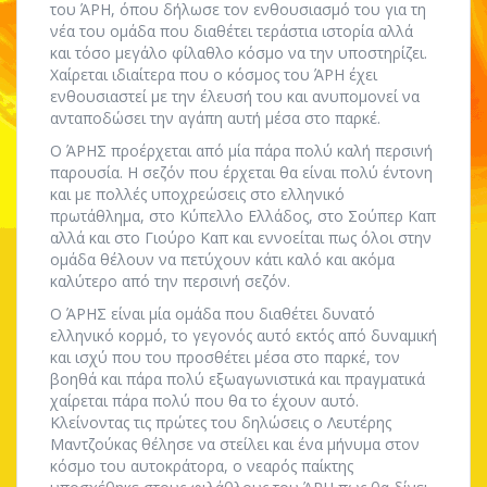
του ΆΡΗ, όπου δήλωσε τον ενθουσιασμό του για τη
νέα του ομάδα που διαθέτει τεράστια ιστορία αλλά
και τόσο μεγάλο φίλαθλο κόσμο να την υποστηρίζει.
Χαίρεται ιδιαίτερα που ο κόσμος του ΆΡΗ έχει
ενθουσιαστεί με την έλευσή του και ανυπομονεί να
ανταποδώσει την αγάπη αυτή μέσα στο παρκέ.
Ο ΆΡΗΣ προέρχεται από μία πάρα πολύ καλή περσινή
παρουσία. Η σεζόν που έρχεται θα είναι πολύ έντονη
και με πολλές υποχρεώσεις στο ελληνικό
πρωτάθλημα, στο Κύπελλο Ελλάδος, στο Σούπερ Καπ
αλλά και στο Γιούρο Καπ και εννοείται πως όλοι στην
ομάδα θέλουν να πετύχουν κάτι καλό και ακόμα
καλύτερο από την περσινή σεζόν.
Ο ΆΡΗΣ είναι μία ομάδα που διαθέτει δυνατό
ελληνικό κορμό, το γεγονός αυτό εκτός από δυναμική
και ισχύ που του προσθέτει μέσα στο παρκέ, τον
βοηθά και πάρα πολύ εξωαγωνιστικά και πραγματικά
χαίρεται πάρα πολύ που θα το έχουν αυτό.
Κλείνοντας τις πρώτες του δηλώσεις ο Λευτέρης
Μαντζούκας θέλησε να στείλει και ένα μήνυμα στον
κόσμο του αυτοκράτορα, ο νεαρός παίκτης