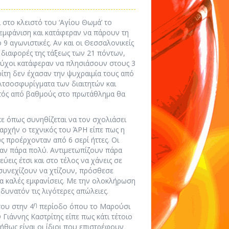
στο κλειστό του ‘Αγίου Θωμά’ το
 εμφάνιση και κατάφεραν να πάρουν τη
 9 αγωνιστικές. Αν και οι Θεσσαλονικείς
 διαφορές της τάξεως των 21 πόντων,
δούχοι κατάφεραν να πλησιάσουν στους 3
ρίτη δεν έχασαν την ψυχραιμία τους από
λτσοσφυρίγματα των διαιτητών και
κτός από βαθμούς στο πρωτάθλημα θα
κε όπως συνηθίζεται να τον σχολιάσει
αταρχήν ο τεχνικός του ΆΡΗ είπε πως η
ς προέρχονταν από 6 σερί ήττες. Οι
ελαν πάρα πολύ. Αντιμετωπίζουν πάρα
εις έτσι και στο τέλος να χάνεις σε
 συνεχίζουν να χτίζουν, πρόσθεσε
για καλές εμφανίσεις. Με την ολοκλήρωση
δυνατόν τις λιγότερες απώλειες.
η
του στην 4
περίοδο όπου το Μαρούσι
 Γιάννης Καστρίτης είπε πως κάτι τέτοιο
ήθως είναι οι ίδιοι που επιστρέφουν