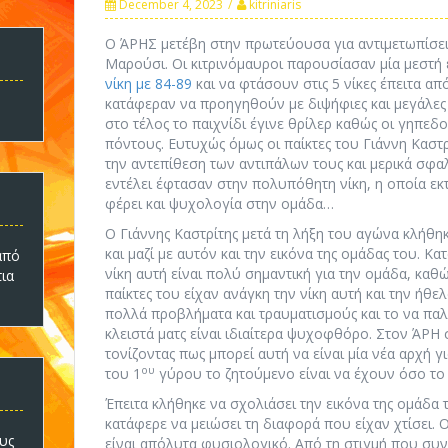
December 4, 2023
kitriniaris
Ο ΆΡΗΣ μετέβη στην πρωτεύουσα για αντιμετωπίσει 
Μαρούσι. Οι κιτρινόμαυροι παρουσίασαν μία μεστή
νίκη με 84-89
και να φτάσουν στις 5 νίκες έπειτα από
κατάφεραν να προηγηθούν με διψήφιες και μεγάλες
στο τέλος το παιχνίδι έγινε θρίλερ καθώς οι γηπε
πόντους. Ευτυχώς όμως οι παίκτες του Γιάννη Καστ
την αντεπίθεση των αντιπάλων τους και μερικά σφα
εντέλει έφτασαν στην πολυπόθητη νίκη, η οποία ε
φέρει και ψυχολογία στην ομάδα…
Ο Γιάννης Καστρίτης μετά τη λήξη του αγώνα κλήθη
και μαζί με αυτόν και την εικόνα της ομάδας του. Κ
πό
νίκη αυτή είναι πολύ σημαντική για την ομάδα, καθώ
τια
παίκτες του είχαν ανάγκη την νίκη αυτή και την ήθ
πολλά προβλήματα και τραυματισμούς και το να παλεύ
κλειστά ματς είναι ιδιαίτερα ψυχοφθόρο. Στον ΆΡΗ
τονίζοντας πως μπορεί αυτή να είναι μία νέα αρχή 
ου
του 1
γύρου το ζητούμενο είναι να έχουν όσο το 
Έπειτα κλήθηκε να σχολιάσει την εικόνα της ομάδα 
κατάφερε να μειώσει τη διαφορά που είχαν χτίσει. Ο
υς
είναι απόλυτα φυσιολογικό. Από τη στιγμή που συν