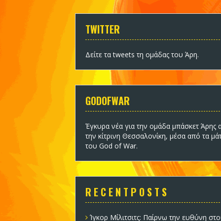
TWITTER
Δείτε τα tweets τη ομάδας του Άρη
.
GODOFWAR
Έγκυρα νέα για την ομάδα
μπάσκετ Άρης
α
την κίτρινη Θεσσαλονίκη, μέσα από τα μά
του God of War.
R E C E N T P O S T S
Ίγκορ Μίλιτσιτς: Παίρνω την ευθύνη στο