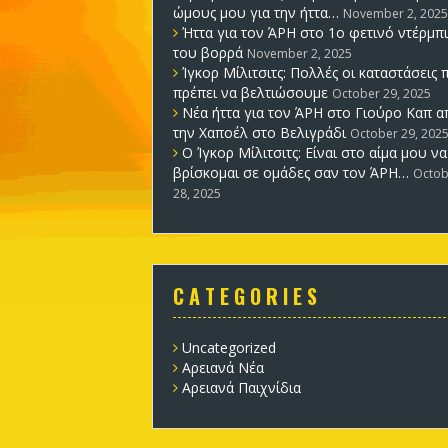
ώμους μου για την ήττα…
November 2, 2025
Ήττα για τον ΆΡΗ στο 1ο φετινό ντέρμπι
του βορρά
November 2, 2025
Ίγκορ Μίλιτσιτς: Πολλές οι καταστάσεις 
πρέπει να βελτιώσουμε
October 29, 2025
Νέα ήττα για τον ΆΡΗ στο Γιούρο Καπ α
την Χαποέλ στο Βελιγράδι
October 29, 202
Ο Ίγκορ Μίλιτσιτς: Είναι στο αίμα μου να
βρίσκομαι σε ομάδες σαν τον ΆΡΗ…
Octob
28, 2025
C A T E G O R I E S
Uncategorized
Αρειανά Νέα
Αρειανά Παιχνίδια