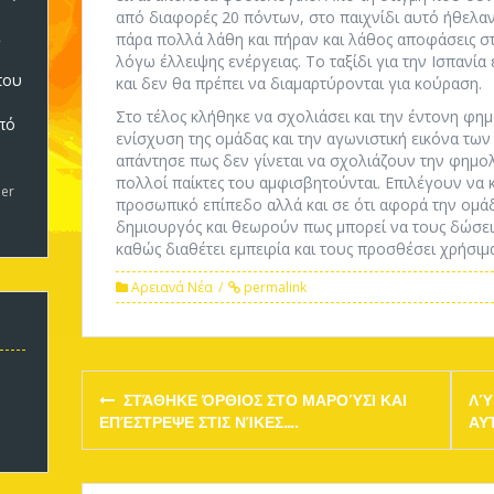
από διαφορές 20 πόντων, στο παιχνίδι αυτό ήθελαν
πάρα πολλά λάθη και πήραν και λάθος αποφάσεις στι
λόγω έλλειψης ενέργειας. Το ταξίδι για την Ισπανί
που
και δεν θα πρέπει να διαμαρτύρονται για κούραση.
Στο τέλος κλήθηκε να σχολιάσει και την έντονη φη
πό
ενίσχυση της ομάδας και την αγωνιστική εικόνα των 
5
απάντησε πως δεν γίνεται να σχολιάζουν την φημολ
πολλοί παίκτες του αμφισβητούνται. Επιλέγουν να κ
er
προσωπικό επίπεδο αλλά και σε ότι αφορά την ομάδ
δημιουργός και θεωρούν πως μπορεί να τους δώσει
καθώς διαθέτει εμπειρία και τους προσθέσει χρήσιμ
Αρειανά Νέα
permalink
Post
ΣΤΆΘΗΚΕ ΌΡΘΙΟΣ ΣΤΟ ΜΑΡΟΎΣΙ ΚΑΙ
ΛΎ
navigation
ΕΠΈΣΤΡΕΨΕ ΣΤΙΣ ΝΊΚΕΣ….
ΑΥ