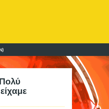
Ν)
 Πολύ
 είχαμε