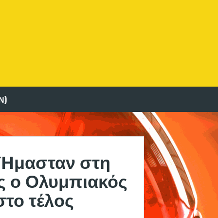
Ν)
 Ήμασταν στη
ης ο Ολυμπιακός
στο τέλος