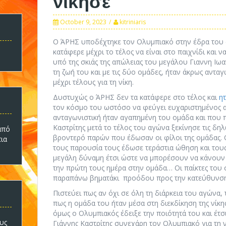
October 9, 2023
kitriniaris
Ο ΆΡΗΣ υποδέχτηκε τον Ολυμπιακό στην έδρα του σ
κατάφερε μέχρι το τέλος να είναι στο παιχνίδι και ν
υπό της σκιάς της απώλειας του μεγάλου Γιαννη Ιωα
τη ζωή του και με τις δύο ομάδες, ήταν άκρως αντα
μέχρι τέλους για τη νίκη.
Δυστυχώς ο ΆΡΗΣ δεν τα κατάφερε στο τέλος και
η
τον κόσμο του ωστόσο να φεύγει ευχαριστημένος 
ανταγωνιστική ήταν αγαπημένη του ομάδα και που π
Καστρίτης μετά το τέλος του αγώνα ξεκίνησε τις δη
πό
βροντερό παρών που έδωσαν οι φίλοι της ομάδας. Ο
τια
τους παρουσία τους έδωσε τεράστια ώθηση και τους
μεγάλη δύναμη έτσι ώστε να μπορέσουν να κάνουν
την πρώτη τους ημέρα στην ομάδα… Οι παίκτες του σ
παραπάνω βηματάκι προόδου προς την κατεύθυνση
Πιστεύει πως αν όχι σε όλη τη διάρκεια του αγώνα,
πως η ομάδα του ήταν μέσα στη διεκδίκηση της νίκη
όμως ο Ολυμπιακός έδειξε την ποιότητά του και έτσι
υς
Γιάννης Καστρίτης συνεχάρη τον Ολυμπιακό για τη ν