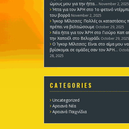
ώμους μου για την ήττα…
November 2, 2025
Ήττα για τον ΆΡΗ στο 1ο φετινό ντέρμπι
του βορρά
November 2, 2025
Ίγκορ Μίλιτσιτς: Πολλές οι καταστάσεις 
πρέπει να βελτιώσουμε
October 29, 2025
Νέα ήττα για τον ΆΡΗ στο Γιούρο Καπ α
την Χαποέλ στο Βελιγράδι
October 29, 202
Ο Ίγκορ Μίλιτσιτς: Είναι στο αίμα μου να
βρίσκομαι σε ομάδες σαν τον ΆΡΗ…
Octob
28, 2025
C A T E G O R I E S
Uncategorized
Αρειανά Νέα
Αρειανά Παιχνίδια