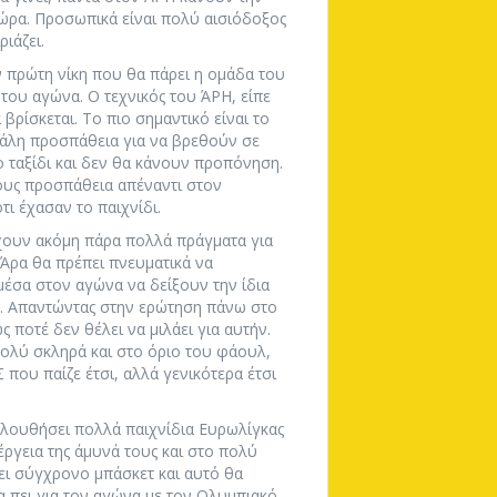
τώρα. Προσωπικά είναι πολύ αισιόδοξος
ιάζει.
ην πρώτη νίκη που θα πάρει η ομάδα του
α του αγώνα. Ο τεχνικός του ΆΡΗ, είπε
βρίσκεται. Το πιο σημαντικό είναι το
εγάλη προσπάθεια για να βρεθούν σε
 ταξίδι και δεν θα κάνουν προπόνηση.
ους προσπάθεια απέναντι στον
τι έχασαν το παιχνίδι.
έχουν ακόμη πάρα πολλά πράγματα για
 Άρα θα πρέπει πνευματικά να
μέσα στον αγώνα να δείξουν την ίδια
ό. Απαντώντας στην ερώτηση πάνω στο
ς ποτέ δεν θέλει να μιλάει για αυτήν.
πολύ σκληρά και στο όριο του φάουλ,
 που παίζε έτσι, αλλά γενικότερα έτσι
κολουθήσει πολλά παιχνίδια Ευρωλίγκας
έργεια της άμυνά τους και στο πολύ
ει σύγχρονο μπάσκετ και αυτό θα
α πει για τον αγώνα με τον Ολυμπιακό