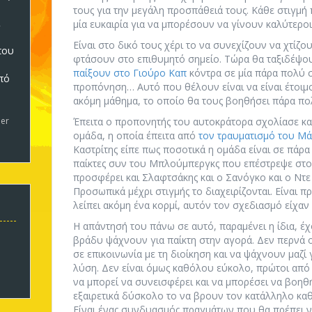
τους για την μεγάλη προσπάθειά τους. Κάθε στιγμή 
μία ευκαιρία για να μπορέσουν να γίνουν καλύτεροι
Είναι στο δικό τους χέρι το να συνεχίζουν να χτίζο
που
φτάσουν στο επιθυμητό σημείο. Τώρα θα ταξιδέψου
παίξουν στο Γιούρο Καπ
κόντρα σε μία πάρα πολύ 
πό
προπόνηση… Αυτό που θέλουν είναι να είναι έτοιμοι
5
ακόμη μάθημα, το οποίο θα τους βοηθήσει πάρα πολ
er
Έπειτα ο προπονητής του αυτοκράτορα σχολίασε κα
ομάδα, η οποία έπειτα από
τον τραυματισμό του Μά
Καστρίτης είπε πως ποσοτικά η ομάδα είναι σε πάρα
παίκτες συν του Μπλούμπεργκς που επέστρεψε στο μ
προσφέρει και Σλαφτσάκης και ο Σανόγκο και ο Ντε
Προσωπικά μέχρι στιγμής το διαχειρίζονται. Είναι 
λείπει ακόμη ένα κορμί, αυτόν τον σχεδιασμό είχαν 
Η απάντησή του πάνω σε αυτό, παραμένει η ίδια, έχ
βράδυ ψάχνουν για παίκτη στην αγορά. Δεν περνά ο
σε επικοινωνία με τη διοίκηση και να ψάχνουν μαζί
λύση. Δεν είναι όμως καθόλου εύκολο, πρώτοι από
να μπορεί να συνεισφέρει και να μπορέσει να βοηθή
εξαιρετικά δύσκολο το να βρουν τον κατάλληλο καθώ
Είναι ένας συνδυασμός πραγμάτων που θα πρέπει ν