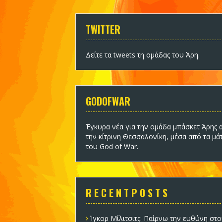
TWITTER
Δείτε τα tweets τη ομάδας του Άρη
.
GODOFWAR
Έγκυρα νέα για την ομάδα
μπάσκετ Άρης
α
την κίτρινη Θεσσαλονίκη, μέσα από τα μά
του God of War.
R E C E N T P O S T S
Ίγκορ Μίλιτσιτς: Παίρνω την ευθύνη στο