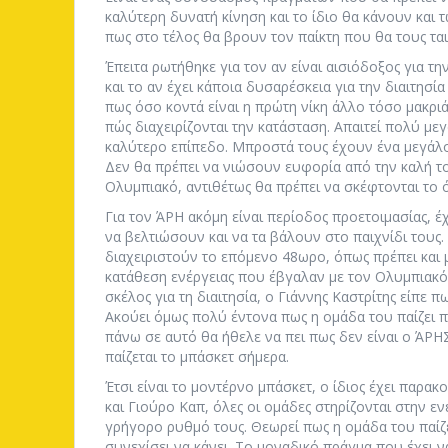
καλύτερη δυνατή κίνηση και το ίδιο θα κάνουν και 
πως στο τέλος θα βρουν τον παίκτη που θα τους ταιρ
Έπειτα ρωτήθηκε για τον αν είναι αισιόδοξος για τ
και το αν έχει κάποια δυσαρέσκεια για την διαιτησί
πως όσο κοντά είναι η πρώτη νίκη άλλο τόσο μακριά 
πώς διαχειρίζονται την κατάσταση. Απαιτεί πολύ μ
καλύτερο επίπεδο. Μπροστά τους έχουν ένα μεγάλο
Δεν θα πρέπει να νιώσουν ευφορία από την καλή τ
Ολυμπιακό, αντιθέτως θα πρέπει να σκέφτονται το ό
Για τον ΆΡΗ ακόμη είναι περίοδος προετοιμασίας, 
να βελτιώσουν και να τα βάλουν στο παιχνίδι τους.
διαχειριστούν το επόμενο 48ωρο, όπως πρέπει και 
κατάθεση ενέργειας που έβγαλαν με τον Ολυμπιακ
σκέλος για τη διαιτησία, ο Γιάννης Καστρίτης είπε πω
Ακούει όμως πολύ έντονα πως η ομάδα του παίζει 
πάνω σε αυτό θα ήθελε να πει πως δεν είναι ο ΆΡΗΣ
παίζεται το μπάσκετ σήμερα.
Έτσι είναι το μοντέρνο μπάσκετ, ο ίδιος έχει παρα
και Γιούρο Καπ, όλες οι ομάδες στηρίζονται στην εν
γρήγορο ρυθμό τους. Θεωρεί πως η ομάδα του παίζ
συνεχίσει να κάνει. Το μοναδικό πράγμα που έχει ν