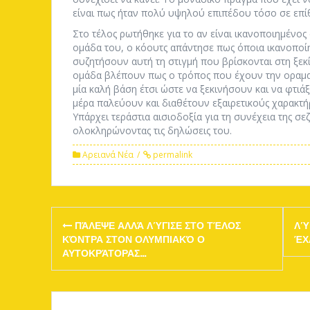
είναι πως ήταν πολύ υψηλού επιπέδου τόσο σε επί
Στο τέλος ρωτήθηκε για το αν είναι ικανοποιημένος
ομάδα του, ο κόουτς απάντησε πως όποια ικανοποίη
συζητήσουν αυτή τη στιγμή που βρίσκονται στη ξεκί
ομάδα βλέπουν πως ο τρόπος που έχουν την οραματισ
μία καλή βάση έτσι ώστε να ξεκινήσουν και να φτιά
μέρα παλεύουν και διαθέτουν εξαιρετικούς χαρακτήρ
Υπάρχει τεράστια αισιοδοξία για τη συνέχεια της σεζ
ολοκληρώνοντας τις δηλώσεις του.
Αρειανά Νέα
permalink
Post
ΠΆΛΕΨΕ ΑΛΛΆ ΛΎΓΙΣΕ ΣΤΟ ΤΈΛΟΣ
ΛΎ
navigation
ΚΌΝΤΡΑ ΣΤΟΝ ΟΛΥΜΠΙΑΚΌ Ο
ΈΧ
ΑΥΤΟΚΡΆΤΟΡΑΣ…