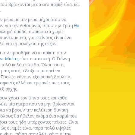
που βρίσκονται μέσα στο παρκέ είναι και
.
υν μέρα με την μέρα μέχρι ότου να
ν για την Λιθουανία, όπου την Τρίτη
θα
σκληρή ομάδα, ουσιαστικά χωρίς
 πνευματικά, για εκείνους είναι ένα
ύ για τη συνέχεια της σεζόν.
ι την προσθήκη νέου παίκτη στην
νι Μπέιτς
είναι επιτακτική. Ο Γιάννη
 πολύ καλό επίπεδο. Όλοι του οι
ατς αυτό, έδειξε τι μπορεί να
 Σόουζα κάνουν εξαιρετική δουλειά.
προφανές αλλά και εμφανές πως τους
εξ αρχής.
ουν χάσει τον ύπνο τους και κάθε
ύτε μία ημέρα που να μην βρίσκονται
 για να βρουν την καλύτερη δυνατή
 όλους θα ήθελαν ακόμα ένα κορμί που
σει τους ήδη υπάρχοντες παίκτες. Είναι
ς οι τιμές είναι πάρα πολύ υψηλές.
α γίνει, πάντα στον ΆΡΗ κάνουν την