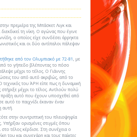
την πρεμιέρα της Μπάσκετ Λιγκ και
α διεκδικεί τη νίκη. Ο αγώνας που έγινε
ννίδη, ο οποίος είχε συνδέσει άρρηκτα
γωνιστικός και οι δύο αντίπαλοι πάλεψαν
ττήθηκε από τον Ολυμπιακό με 72-81
, με
από το γήπεδο βλέποντας το πόσο
άλεψε μέχρι το τέλος. Ο Γιάννης
λώσεις του από αυτό ακριβώς, από το
 τεχνικός του ΆΡΗ είπε πως η δυναμική
 στήριξε μέχρι το τέλος. Αντλούν πολύ
 πράξη αυτό που έχουν υποσχεθεί από
ε αυτό το παιχνίδι έκαναν έναν
 αυτή.
 τότε στην συντριπτική του πλειοψηφία
ς. Υπήρξαν ορισμένες στιγμές όπου
 στο τέλος κέρδισε. Στη συνέχεια ο
ίκη του και συνεχάρη και τους παίκτες