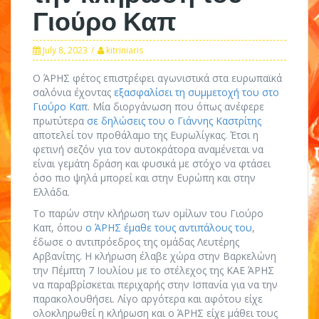
Γιούρο Καπ
July 8, 2023
kitriniaris
Ο ΆΡΗΣ φέτος επιστρέφει αγωνιστικά στα ευρωπαϊκά
σαλόνια έχοντας
εξασφαλίσει τη συμμετοχή του στο
Γιούρο Καπ
. Μία διοργάνωση που όπως ανέφερε
πρωτύτερα
σε δηλώσεις του ο Γιάννης Καστρίτης
αποτελεί τον προθάλαμο της Ευρωλίγκας. Έτσι η
φετινή σεζόν για τον αυτοκράτορα αναμένεται να
είναι γεμάτη δράση και φυσικά με στόχο να φτάσει
όσο πιο ψηλά μπορεί και στην Ευρώπη και στην
Ελλάδα.
Το παρών στην κλήρωση των ομίλων του Γιούρο
Καπ, όπου
ο ΆΡΗΣ έμαθε τους αντιπάλους του
,
έδωσε ο αντιπρόεδρος της ομάδας Λευτέρης
Αρβανίτης. Η κλήρωση έλαβε χώρα στην Βαρκελώνη
την Πέμπτη 7 Ιουλίου με το στέλεχος της ΚΑΕ ΆΡΗΣ
να παραβρίσκεται περιχαρής στην Ισπανία για να την
παρακολουθήσει. Λίγο αργότερα και αφότου είχε
ολοκληρωθεί η κλήρωση και ο ΆΡΗΣ είχε μάθει τους