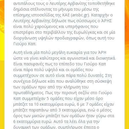
αντιπάλους τους ο Λευτέρης Αρβανίτης τοποθετήθηκε
δημόσια στέλνοντας το μήνυμα του μέσω της
επίσημης ιστοσελίδας της ΚΑΕ (arisbc.gr). Καταρχήν ο
Λευτέρης Αρβανίτης δήλωσε πως σύσσωμος ο ΆΡΗΣ
είναι πολύ χαρούμενος και υπερήφανος που
επιστρέφει στο περιβάλλον της Ευρωλίγκας και σε μία
διοργάνωση υψηλών προδιαγραφών, όπως αυτή του
Γιούρο Καπ.
Αυτή είναι μία πολύ μεγάλη ευκαιρία για τον ΆΡΗ
ώστε να γίνει καλύτερος και αγωνιστικά και διοικητικά.
Είναι πασιφανές πως το επίπεδο του Γιούρο Καπ
είναι πάρα πολύ υψηλό και οι ομάδες που
συμμετέχουν σε αυτό είναι πάρα πολύ δυνατές. Στη
συνέχεια δήλωσε κάτι που αναλύθηκε στη σύσκεψη
των ομάδων πριν από την κλήρωση του
πρωταθλήματος. Πως την περσινή σεζόν στο Γιούρο
Καπ συμμετείχαν 5 ομάδες που είχαν μέσο όρο
μπάτζετ τα 10 εκατομμύρια ευρώ, 6 με 7 ομάδες είχαν
μπάτζετ παραπάνω από 3 εκατομμύρια, ενώ ο μέσος
όρος των μικτών μπάτζετ των ομάδων ήταν γύρω στα
6 εκατομμύρια ευρώ. Αυτό τα λέει όλα για την
δυναμική των ομάδων, συμπλήρωσε έπειτα ο