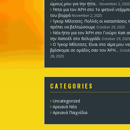
ώμους μου για την ήττα…
November 2, 2025
Ήττα για τον ΆΡΗ στο 1ο φετινό ντέρμπι
του βορρά
November 2, 2025
Ίγκορ Μίλιτσιτς: Πολλές οι καταστάσεις 
πρέπει να βελτιώσουμε
October 29, 2025
Νέα ήττα για τον ΆΡΗ στο Γιούρο Καπ α
την Χαποέλ στο Βελιγράδι
October 29, 202
Ο Ίγκορ Μίλιτσιτς: Είναι στο αίμα μου να
βρίσκομαι σε ομάδες σαν τον ΆΡΗ…
Octob
28, 2025
C A T E G O R I E S
Uncategorized
Αρειανά Νέα
Αρειανά Παιχνίδια