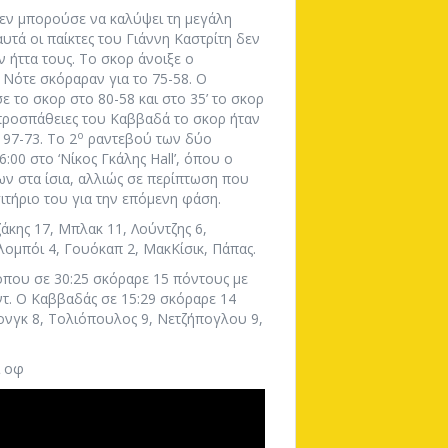
δεν μπορούσε να καλύψει τη μεγάλη
υτά οι παίκτες του Γιάννη Καστρίτη δεν
 ήττα τους. Το σκορ άνοιξε ο
 Νότε σκόραραν για το 75-58. Ο
ε το σκορ στο 80-58 και στο 35’ το σκορ
 προσπάθειες του Καββαδά το σκορ ήταν
ο
 97-73. Το 2
ραντεβού των δύο
:00 στο ‘Νίκος Γκάλης Hall’, όπου ο
ν στα ίσια, αλλιώς σε περίπτωση που
ιτήριο του για την επόμενη φάση.
άκης 17, Μπλακ 11, Λούντζης 6,
λομπόι 4, Γουόκαπ 2, ΜακΚίσικ, Πάπας.
όπου σε 30:25 σκόραρε 15 πόντους με
υντ. Ο Καββαδάς σε 15:29 σκόραρε 14
ονγκ 8, Τολιόπουλος 9, Νετζήπογλου 9,
ι οφ