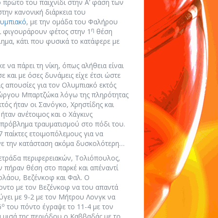
 πρώτο του παιχνίδι στην Α’ φάση των
την κανονική διάρκεια του
υμπιακό
, με την ομάδα του Φαλήρου
η
οι φιγουράρουν φέτος στην 1
θέση
ημα, κάτι που φυσικά το κατάφερε με
 να πάρει τη νίκη, όπως αλήθεια είναι
και με όσες δυνάμεις είχε έτσι ώστε
ις απουσίες για τον Ολυμπιακό εκτός
Γιώργου Μπαρτζώκα λόγω της πληρότητας
τός ήταν οι Σανόγκο, Χρηστίδης και
ήταν ανέτοιμος και ο Χάγκινς
 πρόβλημα τραυματισμού στο πόδι του.
 7 παίκτες ετοιμοπόλεμους για να
ανε την κατάσταση ακόμα δυσκολότερη…
ετράδα περιφερειακών, Τολιόπουλος,
 πήραν θέση στο παρκέ και απέναντί
ολάου, Βεζένκοφ και Φαλ. Ο
ποντο με τον Βεζένκοφ να του απαντά
εφύγει με 9-2 με τον Μήτρου Λονγκ να
ο
6
του πόντο έγραψε το 11-4 με τον
α μισά της περιόδου ο Καββαδάς με το