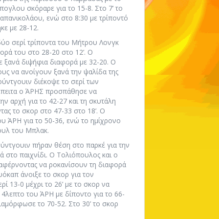
πογλου σκόραρε για το 15-8. Στο 7’ το
απανικολάου, ενώ στο 8:30 με τρίποντό
κε με 28-12.
δύο σερί τρίποντα του Μήτρου Λονγκ
ορά του στο 28-20 στο 12’. Ο
ε ξανά διψήφια διαφορά με 32-20. Ο
υς να ανοίγουν ξανά την ψαλίδα της
κούντγουιν διέκοψε το σερί των
 έπειτα ο ΆΡΗΣ προσπάθησε να
ην αρχή για το 42-27 και τη σκυτάλη
ας το σκορ στο 47-33 στο 18’. Ο
ου ΆΡΗ για το 50-36, ενώ το ημίχρονο
ουλ του Μπλακ.
ούντγουιν πήραν θέση στο παρκέ για την
ά στο παιχνίδι. Ο Τολιόπουλος και ο
αταφέρνοντας να ροκανίσουν τη διαφορά
όκαπ άνοιξε το σκορ για τον
ί 13-0 μέχρι το 26’ με το σκορ να
 4λεπτο του ΆΡΗ με δίποντο για το 66-
διαμόρφωσε το 70-52. Στο 30’ το σκορ