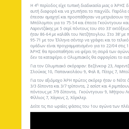
η
Η 4
περίοδος είχε τυπική διαδικασία μιας ο ΆΡΗΣ 
αυτή διαφορά και να χτυπήσει το παιχνίδι. Παρόλα α
έπεσαν αμαχητί και προσπάθησαν να μετριάσουν την
Μπόλομποι για το 75-54 και έπειτα Γκούντγουιν και
Λαρεντζάκης με 5 σερί πόντους του στο 33’ εκτόξευσ
ήταν 86-64 με καλάθι του Νετζήπογλου. Στο 38’ με
95-71 με τον Έλληνα σέντερ να γράφει και το τελικό
ομάδων είναι προγραμματισμένο για το 22/04 στις 16
ΆΡΗΣ θα προσπαθήσει να φέρει τη σειρά των αγώνω
δεν τα καταφέρει ο Ολυμπιακός θα σφραγίσει το εισ
Για τον Ολυμπιακό σκόραραν: Βεζένκοφ 23, Λαρεντζ
Σλούκας 10, Παπανικολάου 9, Φαλ 8, Πίτερς 7, Μπο
Για τον αξιόμαχο ΆΡΗ πρώτος σκόρερ ήταν ο Νότε 
3/3 δίποντα και 3/7 τρίποντα, 2 ασίστ και 4 ριμπάο
πόντους με 7/9 δίποντα, Γκούντγουιν 9, Μήτρου Λ
Φίλλιος 7, Χάγκινς 2, Χόρκλερ.
Δείτε τις πιο ωραίες φάσεις του 1ου αγώνα των πλέ