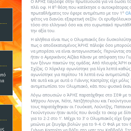
Ο ΆΡΗΣ ταξίδεψε στην πρωτεύουσα για να δώσει το
η
πλέι οφ. Η 8
θέση που κατέκτησε ο αυτοκράτορας σ
ο
πρωταθλήματος τον έφερε αντιμέτωπο με τον 1
Ολ
φέτος να διανύει εξαιρετική σεζόν. Οι ερυθρόλευκ
τόσο στο ελληνικό όσο και στο ευρωπαϊκό πρωτάθλ
την αξία του.
Η αλήθεια είναι πως ο Ολυμπιακός δεν δυσκολεύτηκε
πως ο αποδεκατισμένος ΆΡΗΣ πάλεψε όσο μπορούσε 
να μπορέσει να είναι ανταγωνιστικός. Περνώντας στ
ήταν ο Αμερικάνος Αϊζάια Κάναν με απόφαση του 
των ξένων παικτών της ομάδας. Από πλευράς ΆΡΗ εκ
Σχίζας. Ο Χόρκλερ αγωνίστηκε για λίγα λεπτά καθώς 
αγωνίστηκε για περίπου 16 λεπτά ενώ αντιμετώπιζε
πό
Με αυτά και με αυτά ο Γιάννης Καστρίτης είχε μόλις
τια
αντιμετωπίσει τον Ολυμπιακό, κάτι που φυσικά έκ
Λόγω απουσιών ο ΆΡΗΣ παρατάχθηκε στο ΣΕΦ με τ
Μήτρου Λονγκ, Νότε, Νετζήπογλου και Γκούντγουιν
τους παρατάχθηκαν οι Γουόκαπ, Λούντζης, Παπανικ
Γκούντγουιν ήταν αυτός που άνοιξε το σκορ με δί
για το 2-2 στο 1’. Μέχρι το 3’ ο Ολυμπιακός είχε ξ
μειώνει με ζευγάρι βολών για το 9-4. Ο Φαλ με τον 
υς
Γιάννη Καστρίτη να βάζει στο ματς τον Καββαδά. Στ