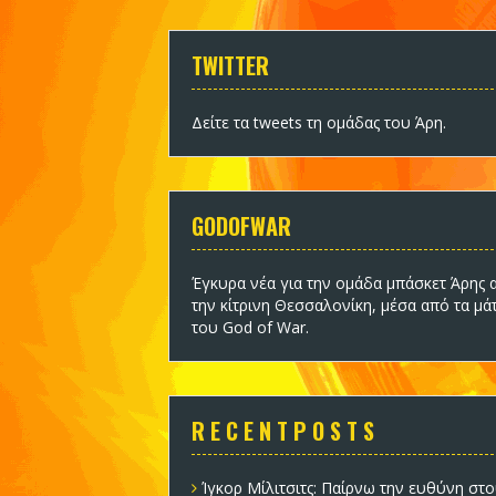
TWITTER
Δείτε τα tweets τη ομάδας του Άρη
.
GODOFWAR
Έγκυρα νέα για την ομάδα
μπάσκετ Άρης
α
την κίτρινη Θεσσαλονίκη, μέσα από τα μά
του God of War.
R E C E N T P O S T S
Ίγκορ Μίλιτσιτς: Παίρνω την ευθύνη στο