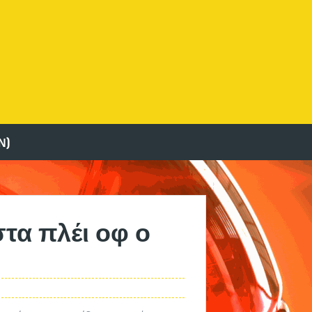
Ν)
τα πλέι οφ ο