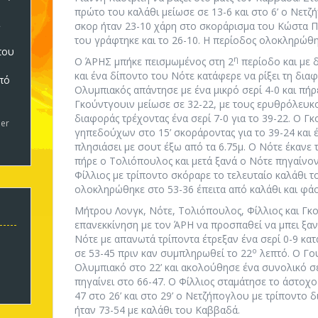
πρώτο του καλάθι μείωσε σε 13-6 και στο 6’ ο Νετζή
σκορ ήταν 23-10 χάρη στο σκοράρισμα του Κώστα Π
του γράφτηκε και το 26-10. Η περίοδος ολοκληρώθη
που
η
Ο ΆΡΗΣ μπήκε πεισμωμένος στη 2
περίοδο και με 
και ένα δίποντο του Νότε κατάφερε να ρίξει τη διαφ
πό
Ολυμπιακός απάντησε με ένα μικρό σερί 4-0 και πήρ
5
Γκούντγουιν μείωσε σε 32-22, με τους ερυθρόλευκο
διαφοράς τρέχοντας ένα σερί 7-0 για το 39-22. Ο Γ
er
γηπεδούχων στο 15’ σκοράροντας για το 39-24 και
πλησιάσει με σουτ έξω από τα 6.75μ. Ο Νότε έκανε τ
πήρε ο Τολιόπουλος και μετά ξανά ο Νότε πηγαίνοντ
Φίλλιος με τρίποντο σκόραρε το τελευταίο καλάθι τ
ολοκληρώθηκε στο 53-36 έπειτα από καλάθι και φά
Μήτρου Λονγκ, Νότε, Τολιόπουλος, Φίλλιος και Γκ
επανεκκίνηση με τον ΆΡΗ να προσπαθεί να μπει ξαν
Νότε με απανωτά τρίποντα έτρεξαν ένα σερί 0-9 κ
ο
σε 53-45 πριν καν συμπληρωθεί το 22
λεπτό. Ο Γου
Ολυμπιακό στο 22’ και ακολούθησε ένα συνολικό σερ
πηγαίνει στο 66-47. Ο Φίλλιος σταμάτησε το άστοχο
47 στο 26’ και στο 29’ ο Νετζήπογλου με τρίποντο 
ήταν 73-54 με καλάθι του Καββαδά.