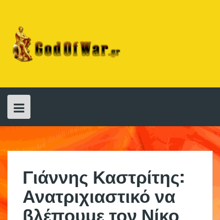
Skip
to
content
Γιάννης Καστρίτης:
Ανατριχιαστικό να
βλέπουμε τον Νίκο