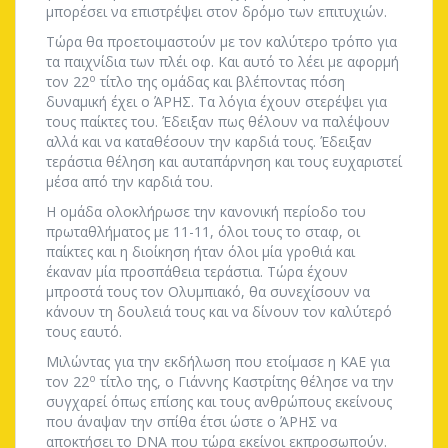
μπορέσει να επιστρέψει στον δρόμο των επιτυχιών.
Τώρα θα προετοιμαστούν με τον καλύτερο τρόπο για
τα παιχνίδια των πλέι οφ. Και αυτό το λέει με αφορμή
ο
τον 22
τίτλο της ομάδας και βλέποντας πόση
δυναμική έχει ο ΆΡΗΣ. Τα λόγια έχουν στερέψει για
τους παίκτες του. Έδειξαν πως θέλουν να παλέψουν
αλλά και να καταθέσουν την καρδιά τους. Έδειξαν
τεράστια θέληση και αυταπάρνηση και τους ευχαριστεί
μέσα από την καρδιά του.
Η ομάδα ολοκλήρωσε την κανονική περίοδο του
πρωταθλήματος με 11-11, όλοι τους το σταφ, οι
παίκτες και η διοίκηση ήταν όλοι μία γροθιά και
έκαναν μία προσπάθεια τεράστια. Τώρα έχουν
μπροστά τους τον Ολυμπιακό, θα συνεχίσουν να
κάνουν τη δουλειά τους και να δίνουν τον καλύτερό
τους εαυτό.
Μιλώντας για την εκδήλωση που ετοίμασε η ΚΑΕ για
ο
τον 22
τίτλο της, ο Γιάννης Καστρίτης θέλησε να την
συγχαρεί όπως επίσης και τους ανθρώπους εκείνους
που άναψαν την σπίθα έτσι ώστε ο ΆΡΗΣ να
αποκτήσει το DNΑ που τώρα εκείνοι εκπροσωπούν.