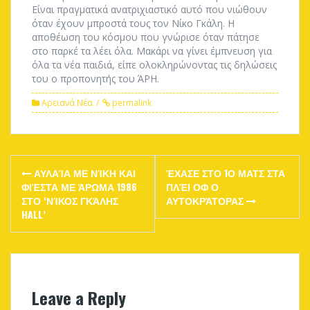
Είναι πραγματικά ανατριχιαστικό αυτό που νιώθουν
όταν έχουν μπροστά τους τον Νίκο Γκάλη. Η
αποθέωση του κόσμου που γνώρισε όταν πάτησε
στο παρκέ τα λέει όλα. Μακάρι να γίνει έμπνευση για
όλα τα νέα παιδιά, είπε ολοκληρώνοντας τις δηλώσεις
του ο προπονητής του ΆΡΗ.
Αρειανά Νέα
permalink
Post
ΑΥΛΑΊΑ ΜΕ ΝΊΚΗ ΚΑΙ
ΈΧΑΣΕ ΣΤΟ 1Ο ΜΑΤΣ ΣΤΑ
navigation
ΦΙΈΣΤΑ ΜΕ ΆΡΩΜΑ 1986
ΠΛΈΙ ΟΦ Ο
ΣΤΟ ‘ΝΊΚΟΣ ΓΚΆΛΗΣ
ΑΥΤΟΚΡΆΤΟΡΑΣ
HALL’
Leave a Reply