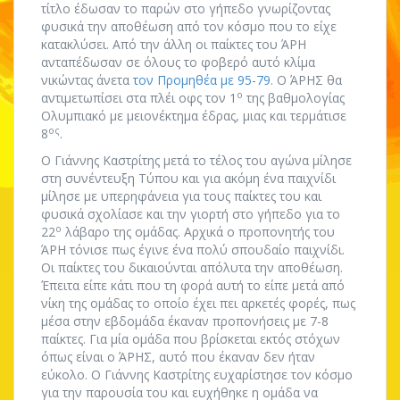
τίτλο έδωσαν το παρών στο γήπεδο γνωρίζοντας
φυσικά την αποθέωση από τον κόσμο που το είχε
κατακλύσει. Από την άλλη οι παίκτες του ΆΡΗ
ανταπέδωσαν σε όλους το φοβερό αυτό κλίμα
νικώντας άνετα
τον Προμηθέα με 95-79
. Ο ΆΡΗΣ θα
ο
αντιμετωπίσει στα πλέι οφς τον 1
της βαθμολογίας
Ολυμπιακό με μειονέκτημα έδρας, μιας και τερμάτισε
ος
8
.
Ο Γιάννης Καστρίτης μετά το τέλος του αγώνα μίλησε
στη συνέντευξη Τύπου και για ακόμη ένα παιχνίδι
μίλησε με υπερηφάνεια για τους παίκτες του και
φυσικά σχολίασε και την γιορτή στο γήπεδο για το
ο
22
λάβαρο της ομάδας. Αρχικά ο προπονητής του
ΆΡΗ τόνισε πως έγινε ένα πολύ σπουδαίο παιχνίδι.
Οι παίκτες του δικαιούνται απόλυτα την αποθέωση.
Έπειτα είπε κάτι που τη φορά αυτή το είπε μετά από
νίκη της ομάδας το οποίο έχει πει αρκετές φορές, πως
μέσα στην εβδομάδα έκαναν προπονήσεις με 7-8
παίκτες. Για μία ομάδα που βρίσκεται εκτός στόχων
όπως είναι ο ΆΡΗΣ, αυτό που έκαναν δεν ήταν
εύκολο. Ο Γιάννης Καστρίτης ευχαρίστησε τον κόσμο
για την παρουσία του και ευχήθηκε η ομάδα να