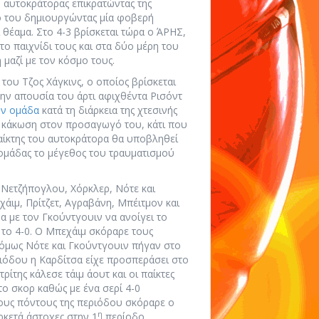
ο αυτοκράτορας επικρατώντας της
ό του δημιουργώντας μία φοβερή
ι θέαμα. Στο 4-3 βρίσκεται τώρα ο ΆΡΗΣ,
το παιχνίδι τους και στα δύο μέρη του
 μαζί με τον κόσμο τους.
του Τζος Χάγκινς, ο οποίος βρίσκεται
 την απουσία του άρτι αφιχθέντα Ρισόντ
ην ομάδα
κατά τη διάρκεια της χτεσινής
 κάκωση στον προσαγωγό του, κάτι που
αίκτης του αυτοκράτορα θα υποβληθεί
 ομάδας το μέγεθος του τραυματισμού
 Νετζήπογλου, Χόρκλερ, Νότε και
χάιμ, Πρίτζετ, Αγραβάνη, Μπέιτμον και
α με τον Γκούντγουιν να ανοίγει το
 το 4-0. Ο Μπεχάιμ σκόραρε τους
 όμως Νότε και Γκούντγουιν πήγαν στο
ριόδου η Καρδίτσα είχε προσπεράσει στο
τρίτης κάλεσε τάιμ άουτ και οι παίκτες
το σκορ καθώς με ένα σερί 4-0
ους πόντους της περιόδου σκόραρε ο
η
αρκετά άστοχες στην 1
περίοδο.