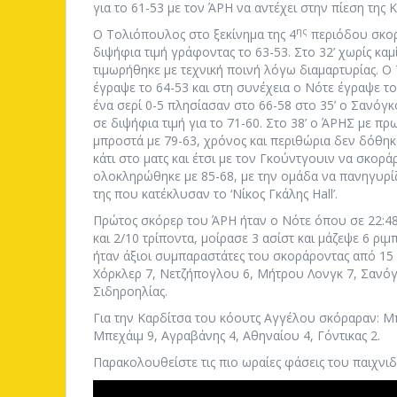
για το 61-53 με τον ΆΡΗ να αντέχει στην πίεση της 
ης
Ο Τολιόπουλος στο ξεκίνημα της 4
περιόδου σκορ
διψήφια τιμή γράφοντας το 63-53. Στο 32’ χωρίς καμ
τιμωρήθηκε με τεχνική ποινή λόγω διαμαρτυρίας. Ο
έγραψε το 64-53 και στη συνέχεια ο Νότε έγραψε το
ένα σερί 0-5 πλησίασαν στο 66-58 στο 35’ ο Σανόγκ
σε διψήφια τιμή για το 71-60. Στο 38’ ο ΆΡΗΣ με 
μπροστά με 79-63, χρόνος και περιθώρια δεν δόθηκα
κάτι στο ματς και έτσι με τον Γκούντγουιν να σκοράρ
ολοκληρώθηκε με 85-68, με την ομάδα να πανηγυρίζ
της που κατέκλυσαν το ‘Νίκος Γκάλης Hall’.
Πρώτος σκόρερ του ΆΡΗ ήταν ο Νότε όπου σε 22:48
και 2/10 τρίποντα, μοίρασε 3 ασίστ και μάζεψε 6 ρ
ήταν άξιοι συμπαραστάτες του σκοράροντας από 15 
Χόρκλερ 7, Νετζήπογλου 6, Μήτρου Λονγκ 7, Σανόγκο
Σιδηροηλίας.
Για την Καρδίτσα του κόουτς Αγγέλου σκόραραν: Μπέ
Μπεχάιμ 9, Αγραβάνης 4, Αθηναίου 4, Γόντικας 2.
Παρακολουθείστε τις πιο ωραίες φάσεις του παιχνιδ