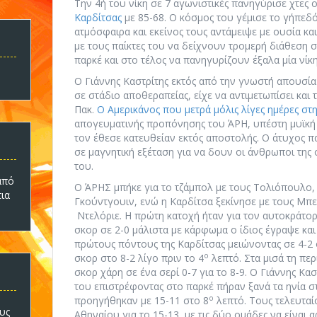
Την 4ή του νίκη σε 7 αγωνιστικές πανηγύρισε χτες 
Καρδίτσας
με 85-68. Ο κόσμος του γέμισε το γήπεδ
ατμόσφαιρα και εκείνος τους αντάμειψε με ουσία κα
με τους παίκτες του να δείχνουν τρομερή διάθεση σ
παρκέ και στο τέλος να πανηγυρίζουν έξαλα μία νίκη
Ο Γιάννης Καστρίτης εκτός από την γνωστή απουσία 
σε στάδιο αποθεραπείας, είχε να αντιμετωπίσει και
Πακ.
Ο Αμερικάνος που μετρά μόλις λίγες ημέρες στ
απογευματινής προπόνησης του ΆΡΗ, υπέστη μυϊκή
τον έθεσε κατευθείαν εκτός αποστολής. Ο άτυχος π
σε μαγνητική εξέταση για να δουν οι άνθρωποι της
του.
πό
Ο ΆΡΗΣ μπήκε για το τζάμπολ με τους Τολιόπουλο,
τια
Γκούντγουιν, ενώ η Καρδίτσα ξεκίνησε με τους Μπε
Ντελόριε. Η πρώτη κατοχή ήταν για τον αυτοκράτορ
σκορ σε 2-0 μάλιστα με κάρφωμα ο ίδιος έγραψε και
πρώτους πόντους της Καρδίτσας μειώνοντας σε 4-2
ο
σκορ στο 8-2 λίγο πριν το 4
λεπτό. Στα μισά τη πε
σκορ χάρη σε ένα σερί 0-7 για το 8-9. Ο Γιάννης Κασ
του επιστρέφοντας στο παρκέ πήραν ξανά τα ηνία σ
ο
προηγήθηκαν με 15-11 στο 8
λεπτό. Τους τελευταί
υς
Αθηναίου για το 15-13, με τις δύο ομάδες να είναι 