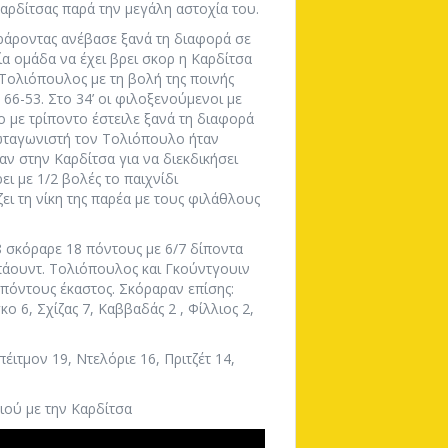
Καρδίτσας παρά την μεγάλη αστοχία του.
άροντας ανέβασε ξανά τη διαφορά σε
ία ομάδα να έχει βρει σκορ η Καρδίτσα
 Τολιόπουλος με τη βολή της ποινής
 66-53. Στο 34’ οι φιλοξενούμενοι με
ο με τρίποντο έστειλε ξανά τη διαφορά
πρωταγωνιστή τον Τολιόπουλο ήταν
ν στην Καρδίτσα για να διεκδικήσει
ει με 1/2 βολές το παιχνίδι
ει τη νίκη της παρέα με τους φιλάθλους
 σκόραρε 18 πόντους με 6/7 δίποντα
ιμπάουντ. Τολιόπουλος και Γκούντγουιν
πόντους έκαστος. Σκόραραν επίσης:
 6, Σχίζας 7, Καββαδάς 2 , Φίλλιος 2,
ιτμον 19, Ντελόριε 16, Πριτζέτ 14,
ιού με την Καρδίτσα