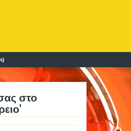
Ν)
τσας στο
ρειο’