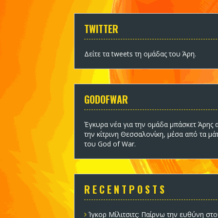
TWITTER
Δείτε τα tweets τη ομάδας του Άρη
.
GODOFWAR
Έγκυρα νέα για την ομάδα
μπάσκετ Άρης
α
την κίτρινη Θεσσαλονίκη, μέσα από τα μά
του God of War.
R E C E N T P O S T S
Ίγκορ Μίλιτσιτς: Παίρνω την ευθύνη στο