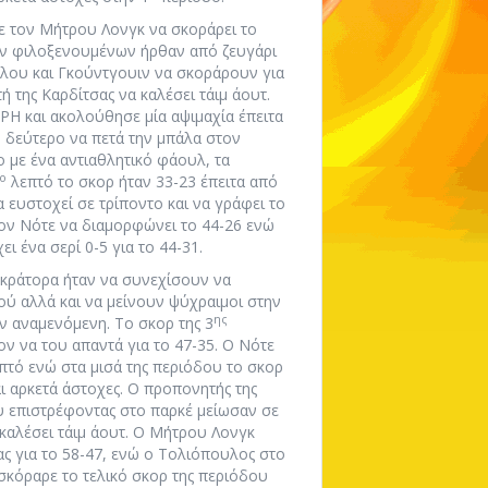
ε τον Μήτρου Λονγκ να σκοράρει το
των φιλοξενουμένων ήρθαν από ζευγάρι
γλου και Γκούντγουιν να σκοράρουν για
 της Καρδίτσας να καλέσει τάιμ άουτ.
ΆΡΗ και ακολούθησε μία αψιμαχία έπειτα
 δεύτερο να πετά την μπάλα στον
ο με ένα αντιαθλητικό φάουλ, τα
ο
λεπτό το σκορ ήταν 33-23 έπειτα από
α ευστοχεί σε τρίποντο και να γράφει το
 τον Νότε να διαμορφώνει το 44-26 ενώ
ι ένα σερί 0-5 για το 44-31.
οκράτορα ήταν να συνεχίσουν να
ού αλλά και να μείνουν ψύχραιμοι στην
ης
ν αναμενόμενη. Το σκορ της 3
ον να του απαντά για το 47-35. Ο Νότε
πτό ενώ στα μισά της περιόδου το σκορ
αι αρκετά άστοχες. Ο προπονητής της
του επιστρέφοντας στο παρκέ μείωσαν σε
 καλέσει τάιμ άουτ. Ο Μήτρου Λονγκ
ς για το 58-47, ενώ ο Τολιόπουλος στο
 σκόραρε το τελικό σκορ της περιόδου