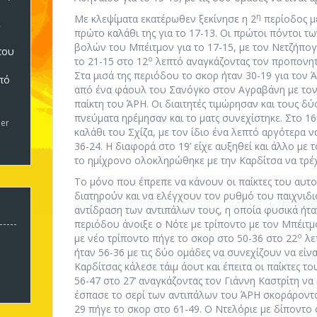
η
Με κλεψίματα εκατέρωθεν ξεκίνησε η 2
περίοδος μ
πρώτο καλάθι της για το 17-13. Οι πρώτοι πόντοι 
βολών του Μπέιτμον για το 17-15, με τον Νετζήπο
που
ο
το 21-15 στο 12
λεπτό αναγκάζοντας τον προπονητή
Στα μισά της περιόδου το σκορ ήταν 30-19 για τον 
πό
από ένα φάουλ του Σανόγκο στον Αγραβάνη με τον
5
παίκτη του ΆΡΗ. Οι διαιτητές τιμώρησαν και τους δύ
πνεύματα ηρέμησαν και το ματς συνεχίστηκε. Στο 16
er
καλάθι του Σχίζα, με τον ίδιο ένα λεπτό αργότερα ν
36-24. Η διαφορά στο 19’ είχε αυξηθεί και άλλο με
το ημίχρονο ολοκληρώθηκε με την Καρδίτσα να τρέχε
Το μόνο που έπρεπε να κάνουν οι παίκτες του αυτ
διατηρούν και να ελέγχουν τον ρυθμό του παιχνιδι
αντίδραση των αντιπάλων τους, η οποία φυσικά ήτα
περιόδου άνοιξε ο Νότε με τρίποντο με τον Μπέιτμ
ο
με νέο τρίποντο πήγε το σκορ στο 50-36 στο 22
λε
ήταν 56-36 με τις δύο ομάδες να συνεχίζουν να είν
Καρδίτσας κάλεσε τάιμ άουτ και έπειτα οι παίκτες 
56-47 στο 27’ αναγκάζοντας τον Γιάννη Καστρίτη να
έσπασε το σερί των αντιπάλων του ΆΡΗ σκοράροντα
29 πήγε το σκορ στο 61-49. Ο Ντελόριε με δίποντο