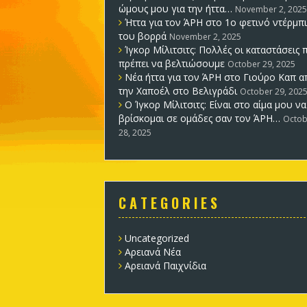
ώμους μου για την ήττα…
November 2, 2025
Ήττα για τον ΆΡΗ στο 1ο φετινό ντέρμπι
του βορρά
November 2, 2025
Ίγκορ Μίλιτσιτς: Πολλές οι καταστάσεις 
πρέπει να βελτιώσουμε
October 29, 2025
Νέα ήττα για τον ΆΡΗ στο Γιούρο Καπ α
την Χαποέλ στο Βελιγράδι
October 29, 202
Ο Ίγκορ Μίλιτσιτς: Είναι στο αίμα μου να
βρίσκομαι σε ομάδες σαν τον ΆΡΗ…
Octob
28, 2025
C A T E G O R I E S
Uncategorized
Αρειανά Νέα
Αρειανά Παιχνίδια