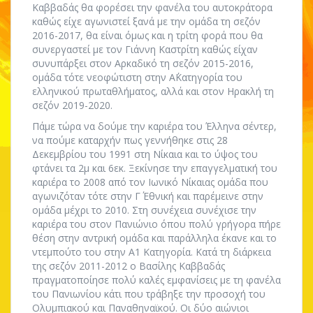
Καββαδάς θα φορέσει την φανέλα του αυτοκράτορα
καθώς είχε αγωνιστεί ξανά με την ομάδα τη σεζόν
2016-2017, θα είναι όμως και η τρίτη φορά που θα
συνεργαστεί με τον Γιάννη Καστρίτη καθώς είχαν
συνυπάρξει στον Αρκαδικό τη σεζόν 2015-2016,
ομάδα τότε νεοφώτιστη στην Α΄Κατηγορία του
ελληνικού πρωταθλήματος, αλλά και στον Ηρακλή τη
σεζόν 2019-2020.
Πάμε τώρα να δούμε την καριέρα του Έλληνα σέντερ,
να πούμε καταρχήν πως γεννήθηκε στις 28
Δεκεμβρίου του 1991 στη Νίκαια και το ύψος του
φτάνει τα 2μ και 6εκ. Ξεκίνησε την επαγγελματική του
καριέρα το 2008 από τον Ιωνικό Νίκαιας ομάδα που
αγωνιζόταν τότε στην Γ΄ Εθνική και παρέμεινε στην
ομάδα μέχρι το 2010. Στη συνέχεια συνέχισε την
καριέρα του στον Πανιώνιο όπου πολύ γρήγορα πήρε
θέση στην αντρική ομάδα και παράλληλα έκανε και το
ντεμπούτο του στην Α1 Κατηγορία. Κατά τη διάρκεια
της σεζόν 2011-2012 ο Βασίλης Καββαδάς
πραγματοποίησε πολύ καλές εμφανίσεις με τη φανέλα
του Πανιωνίου κάτι που τράβηξε την προσοχή του
Ολυμπιακού και Παναθηναϊκού. Οι δύο αιώνιοι