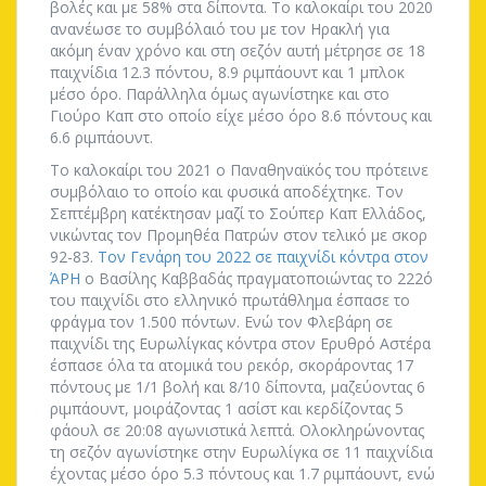
βολές και με 58% στα δίποντα. Το καλοκαίρι του 2020
ανανέωσε το συμβόλαιό του με τον Ηρακλή για
ακόμη έναν χρόνο και στη σεζόν αυτή μέτρησε σε 18
παιχνίδια 12.3 πόντου, 8.9 ριμπάουντ και 1 μπλοκ
μέσο όρο. Παράλληλα όμως αγωνίστηκε και στο
Γιούρο Καπ στο οποίο είχε μέσο όρο 8.6 πόντους και
6.6 ριμπάουντ.
Το καλοκαίρι του 2021 ο Παναθηναϊκός του πρότεινε
συμβόλαιο το οποίο και φυσικά αποδέχτηκε. Τον
Σεπτέμβρη κατέκτησαν μαζί το Σούπερ Καπ Ελλάδος,
νικώντας τον Προμηθέα Πατρών στον τελικό με σκορ
92-83.
Τον Γενάρη του 2022 σε παιχνίδι κόντρα στον
ΆΡΗ
ο Βασίλης Καββαδάς πραγματοποιώντας το 222ό
του παιχνίδι στο ελληνικό πρωτάθλημα έσπασε το
φράγμα τον 1.500 πόντων. Ενώ τον Φλεβάρη σε
παιχνίδι της Ευρωλίγκας κόντρα στον Ερυθρό Αστέρα
έσπασε όλα τα ατομικά του ρεκόρ, σκοράροντας 17
πόντους με 1/1 βολή και 8/10 δίποντα, μαζεύοντας 6
ριμπάουντ, μοιράζοντας 1 ασίστ και κερδίζοντας 5
φάουλ σε 20:08 αγωνιστικά λεπτά. Ολοκληρώνοντας
τη σεζόν αγωνίστηκε στην Ευρωλίγκα σε 11 παιχνίδια
έχοντας μέσο όρο 5.3 πόντους και 1.7 ριμπάουντ, ενώ