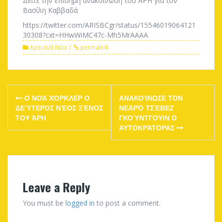
Δείτε την επίσημη ανακοίνωση του ΆΡΗ για τον
Βασίλη Καββαδά
https://twitter.com/ARISBCgr/status/15546019064121
30308?cxt=HHwWiMC47c-Mh5MrAAAA
Αρειανά Νέα
permalink
Post
Ο ΝΟΆ ΧΌΡΚΛΕΡ Ο
ΑΝΑΚΟΊΝΩΣΕ ΤΟΝ
navigation
ΔΕΎΤΕΡΟΣ ΝΈΟΣ ΞΈΝΟΣ
ΝΕΑΡΌ ΤΣΈΒΕΖ
ΤΟΥ ΆΡΗ
ΓΚΟΎΝΤΓΟΥΙΝ Ο
ΑΥΤΟΚΡΆΤΟΡΑΣ
Leave a Reply
You must be
logged in
to post a comment.