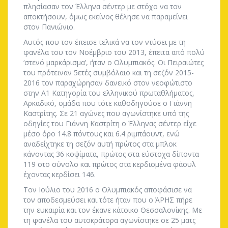
πλησίασαν τον Έλληνα σέντερ με στόχο να τον
αποκτήσουν, όμως εκείνος θέλησε να παραμείνει
στον Πανιώνιο.
Αυτός που τον έπεισε τελικά να τον ντύσει με τη
φανέλα του τον Νοέμβριο του 2013, έπειτα από πολύ
‘στενό μαρκάρισμα’, ήταν ο Ολυμπιακός. Οι Πειραιώτες
του πρότειναν 5ετές συμβόλαιο και τη σεζόν 2015-
2016 τον παραχώρησαν δανεικό στον νεοφώτιστο
στην Α1 Κατηγορία του ελληνικού πρωταθλήματος,
Αρκαδικό, ομάδα που τότε καθοδηγούσε ο Γιάννη
Καστρίτης. Σε 21 αγώνες που αγωνίστηκε υπό της
οδηγίες του Γιάννη Καστρίτη ο Έλληνας σέντερ είχε
μέσο όρο 14.8 πόντους και 6.4 ριμπάουντ, ενώ
αναδείχτηκε τη σεζόν αυτή πρώτος στα μπλοκ
κάνοντας 36 κοψίματα, πρώτος στα εύστοχα δίποντα
119 στο σύνολο και πρώτος στα κερδισμένα φάουλ
έχοντας κερδίσει 146.
Τον Ιούλιο του 2016 ο Ολυμπιακός αποφάσισε να
τον αποδεσμεύσει και τότε ήταν που ο ΆΡΗΣ πήρε
την ευκαιρία και τον έκανε κάτοικο Θεσσαλονίκης. Με
τη φανέλα του αυτοκράτορα αγωνίστηκε σε 25 ματς