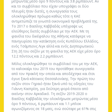
μετρώντας μέσο όρο 9 πόντους και 3.8 ριμπάουντ. Αν
και το συμβόλαιο που είχαν υπογράψει οι δύο
πλευρές ήταν διετές, η συνεργασία τους
ολοκληρώθηκε πρόωρα καθώς τότε η ΚΑΕ
αντιμετώπιζε τα γνωστά οικονομικά προβλήματά της.
Το 2017 ο Βασίλης Καββαδάς υπέγραψε ως
ελεύθερος διετές συμβόλαιο με την ΑΕΚ. Με τη
φανέλα του δικέφαλου της Αθήνας κατάφερε να
πανηγυρίσει την κατάκτηση ενός Κυπέλλου Ελλάδος,
ενός Τσάμπιονς Λιγκ αλλά και ενός Διηπειρωτικού.
Στη 2ή του σεζόν με τη φανέλα της ΑΕΚ είχε μέσο όρο
12.2 πόντους και 2.2 ριμπάουντ.
Μόλις ολοκληρώθηκε το συμβόλαιό του με την ΑΕΚ,
το καλοκαίρι του 2019 του προτάθηκε συνεργασία
από τον Ηρακλή την οποία και αποδέχτηκε και έτσι
έγινε ξανά κάτοικος Θεσσαλονίκης. Την πρώτη του
σεζόν στον Γηραιό ήταν ξανά υπό τις οδηγίες του
Γιάννη Καστρίτη, για δεύτερη φορά έπειτα από
εκείνην στον Αρκαδικό. Τη σεζόν 2019-2020 ο
Βασίλης Καββαδάς την ολοκλήρωσε μετρώντας μέσο
όρο 9 πόντους, 6 ριμπάουντ και 1.1 μπλοκ
αγωνιζόμενος σε 18 ματς, ενώ σούταρε με 61% στις