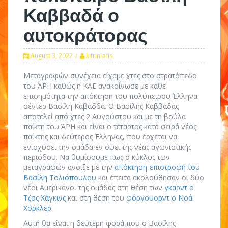
Καββαδά ο
αυτοκράτορας
August 3, 2022
kitriniaris
Μεταγραφών συνέχεια είχαμε χτες στο στρατόπεδο
του ΆΡΗ καθώς η ΚΑΕ ανακοίνωσε με κάθε
επισημότητα την απόκτηση του πολύπειρου Έλληνα
σέντερ Βασίλη Καβαδδά. Ο Βασίλης Καββαδάς
αποτελεί από χτες 2 Αυγούστου και με τη βούλα
παίκτη του ΆΡΗ και είναι ο τέταρτος κατά σειρά νέος
παίκτης και δεύτερος Έλληνας, που έρχεται να
ενισχύσει την ομάδα εν όψει της νέας αγωνιστικής
περιόδου. Να θυμίσουμε πως ο κύκλος των
μεταγραφών άνοιξε με την
απόκτηση-επιστροφή του
Βασίλη Τολιόπουλου
και έπειτα ακολούθησαν οι δύο
νέοι Αμερικάνοι της ομάδας στη θέση των
γκαρντ ο
Τζος Χάγκινς
και στη θέση του
φόργουορντ ο Νοά
Χόρκλερ
.
Αυτή θα είναι η δεύτερη φορά που ο Βασίλης