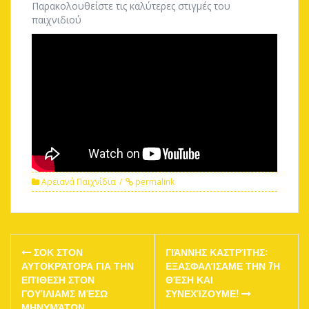
Παρακολουθείστε τις καλύτερες στιγμές του
παιχνιδιού
Αρειανά Παιχνίδια
permalink
Post
ΣΟΚ ΣΤΟΝ
ΓΙΆΝΝΗΣ ΚΑΣΤΡΊΤΗΣ:
navigation
ΑΥΤΟΚΡΆΤΟΡΑ ΓΙΑ ΤΗΝ
ΕΞΑΣΦΑΛΊΣΑΜΕ ΤΗΝ 7Η
ΕΠΊΘΕΣΗ ΣΤΟΝ
ΘΈΣΗ ΚΑΙ
ΓΟΥΊΛΙΑΜΣ ΜΈΣΩ
ΣΥΝΕΧΊΖΟΥΜΕ!
ΜΗΝΥΜΆΤΩΝ