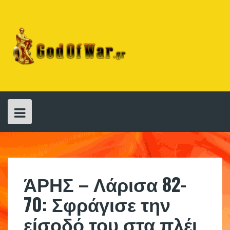
Skip
to
content
ΆΡΗΣ – Λάρισα 82-
70: Σφράγισε την
είσοδό του στα πλέι