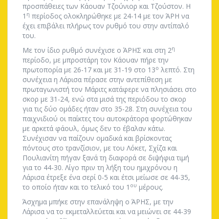
προσπάθειες των Κάουαν Τζούνιορ και Τζούστον. Η
η
1
περίοδος ολοκληρώθηκε με 24-14 με τον ΆΡΗ να
έχει επιβάλει πλήρως τον ρυθμό του στην αντίπαλό
του.
η
Με τον ίδιο ρυθμό συνέχισε ο ΆΡΗΣ και στη 2
περίοδο, με μπροστάρη τον Κάουαν πήρε την
ο
πρωτοπορία με 26-17 και με 31-19 στο 13
λεπτό. Στη
συνέχεια η Λάρισα πέρασε στην αντεπίθεση με
πρωταγωνιστή τον Μάριτς κατάφερε να πλησιάσει στο
σκορ με 31-24, ενώ στα μισά της περιόδου το σκορ
για τις δύο ομάδες ήταν στο 35-28. Στη συνέχεια του
παιχνιδιού οι παίκτες του αυτοκράτορα φορτώθηκαν
με αρκετά φάουλ, όμως δεν το έβαλαν κάτω.
Συνέχισαν να παίζουν ομαδικά και βρίσκοντας
πόντους στο τρανζίσιον, με του Λόκετ, Σχίζα και
Πουλιανίτη πήγαν ξανά τη διαφορά σε διψήφια τιμή
για το 44-30. Λίγο πριν τη λήξη του ημιχρόνου η
Λάρισα έτρεξε ένα σερί 0-5 και έτσι μείωσε σε 44-35,
ου
το οποίο ήταν και το τελικό του 1
μέρους.
Άσχημα μπήκε στην επανάληψη ο ΆΡΗΣ, με την
Λάρισα να το εκμεταλλεύεται και να μειώνει σε 44-39