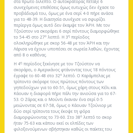
στα πρώτο δίλεπτο. Ο αυτοκράτορας πέταξε 6
συνεχόμενες επιθέσεις όμως ευτυχώς δεν έχασε το
προβάδισμά του, όμως με ένα σερί 4-0 πήρε ανάσα
για το 48-39. Η διαιτησία συνέχισε να σφυρίζει
περίεργα όμως αυτό δεν έκαμψε τον ΆΡΗ. Με τον
Τζούστον να σκοράρει 6 σερί πόντους διαμορφώθηκε
ο
η
το 54-45 στο 27
λεπτό. Η 3
περίοδος
ολοκληρώθηκε με σκορ 56-48 με τον ΆΡΗ και την
Λάρισα να έχουν υποπέσει σε σωρεία λαθών, έχοντας
από 8 ο καθένας.
η
Η 4
περίοδος ξεκίνησε με τον Τζούστον να
σκοράρει, ο Αμερικάνος φτάνοντας τους 18 πόντους
ο
έγραψε το 60-48 στο 32
λεπτό. Ο Καράμπελας με
τρίποντο σκόραρε τους πρώτους πόντους των
γηπεδούχων για το 60-51, όμως χάρη στους Κέλι και
Κάουαν η διαφορά πήρε πάλι την ανιούσα για το 67-
53. Ο Ζάρας και ο Μούντι έκαναν ένα σερί 0-5
μειώνοντας σε 67-58, όμως ο Κάουαν Τζούνιορ με
δύο σερί τρίποντα τους έκοψε τη φόρα
ο
διαμορφώνοντας το 73-60. Στο 38
λεπτό το σκορ
ήταν 75-63 και κάπου εκεί οι ελπίδες των
φιλοξενούμενων σβήστηκαν καθώς οι παίκτες του