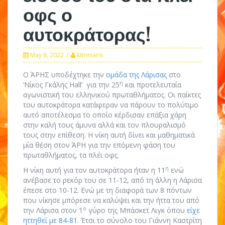
οφς ο
αυτοκράτορας!
May 8, 2022
kitriniaris
Ο ΆΡΗΣ υποδέχτηκε την
ομάδα της Λάρισας
στο
η
‘Νίκος Γκάλης Hall’ για την 25
και προτελευταία
αγωνιστική του ελληνικού πρωταθλήματος. Οι παίκτες
του αυτοκράτορα κατάφεραν να πάρουν το πολύτιμο
αυτό αποτέλεσμα το οποίο κέρδισαν επάξια χάρη
στην καλή τους άμυνα αλλά και τον πλουραλισμό
τους στην επίθεση. Η νίκη αυτή δίνει και μαθηματικά
μία θέση στον ΆΡΗ για την επόμενη φάση του
πρωταθλήματος, τα πλέι οφς.
η
Η νίκη αυτή για τον αυτοκράτορα ήταν η 11
ενώ
ανέβασε το ρεκόρ του σε 11-12, από τη άλλη η Λάρισα
έπεσε στο 10-12. Ενώ με τη διαφορά των 8 πόντων
που νίκησε μπόρεσε να καλύψει και την ήττα του από
ο
την Λάρισα στον 1
γύρο της Μπάσκετ Λιγκ όπου
είχε
ηττηθεί με 84-81
. Έτσι το σύνολο του Γιάννη Καστρίτη