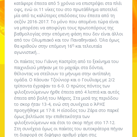
κατάφερε έπειτα από 5 χρόνια να επιστρέψει στα πλέι
οφς, ενώ οι 11 νίκες του στο πρωτάθλημα αποτελεί
μία από τις καλύτερες επιδόσεις του έπειτα από τη
σεζόν 2016-2017. Το μόνο που απομένει τώρα είναι
να μπορέσει να αποφύγει τους πρωτοπόρους της
βαθμολογίας στην επόμενη φάση που δεν είναι άλλοι
από τον Ολυμπιακό και τον Παναθηναϊκό. Όλα όμως
η
θα κριθούν στην επόμενη 16
και τελευταία
αγωνιστική…
Οι παίκτες του Γιάννη Καστρίτη από το ξεκίνημα του
παιχνιδιού μπήκαν με το μαχαίρι στα δόντια,
θέλοντας να στείλουν το μήνυμα στην αντίπαλη
ομάδα. Ο Κάουαν Τζούνιορ και ο Γουίλιαμς με 2/2
τρίποντα έγραψαν το 6-0. Ο πρώτος πόντος των
φιλοξενούμενων ήρθε έπειτα από 4 λεπτά και αυτός
έπειτα από βολή του Μάριτς. Στα μισά της περιόδου
το σκορ ήταν 13-4, ενώ στη συνέχεια ο ΆΡΗΣ
προηγήθηκε με 17-8. Η είσοδος του Ζάρα στο παρκέ
όμως βελτίωσε την επιθετικότητα των
φιλοξενούμενων και έτσι το σκορ πήγε στο 17-12.
Στη συνέχεια όμως οι παίκτες του αυτοκράτορα πήγαν
τη διαφορά σε διψήφιο αριθμό χάρη στις