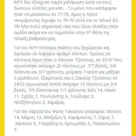
ΆΡΗ δεν έδειχναν καμία χαλάρωση ώστε να τους
δώσουν ελπίδες για κάτι… Το μόνο που κατάφεραν
ήταν να μειώσουν σε 77-70, όμως ο Λόκετ
σκοράροντας έγραψε το 79-70 αλλά και το τελικό 82-
70! Μία πολύ σημαντική νίκη που δίνει ελπίδες στην
η
ομάδα ακόμα και να τερματίσει στην 6
θέση της
τελικής βαθμολογίας.
Για τον ΆΡΗ τέσσερις παίκτες του ξεχώρισαν και
έφτασαν σε διψήφιο αριθμό πόντων. Πρώτος σε
πόντους όμως ήταν ο Κάουαν Τζούνιορ, σε 33:47 που
αγωνίστηκε σκόραρε 20 πόντους με 7/7 βολές, 2/8
δίποντα και 3/7 τρίποντα, μοίρασε 7 ασίστ και μάζεψε
5 ριμπάουντ. Εξαιρετικός και ο Σακούρ Τζούστον σε
24:52 αγωνιστικά λεπτά σκόραρε 10 πόντους με 2/4
βολές, 7/9 δίποντα και 1/1 τρίποντα. Κέλι 14, Λόκετ
11, Σχίζας 7, Πουλιανίτης 6, Γουίλιαμς 3,
Νετζήπογλου 2, Καμάρας.
Για την Λάρισα του Φώτη Τακιανού σκόραραν: Μούντι
14, Μάριτς 13, Μπέρζινς 9, Καράμπελας 7, Ζάρας 7,
Χάντσον 6, Τσαϊρέλης 6, Κρουμπάλι 5, Παπαντωνίου
3.