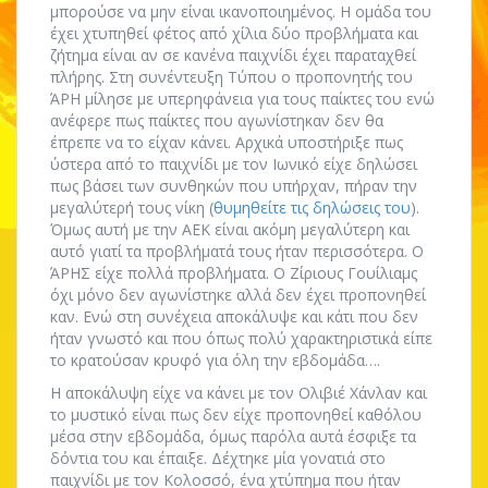
μπορούσε να μην είναι ικανοποιημένος. Η ομάδα του
έχει χτυπηθεί φέτος από χίλια δύο προβλήματα και
ζήτημα είναι αν σε κανένα παιχνίδι έχει παραταχθεί
πλήρης. Στη συνέντευξη Τύπου ο προπονητής του
ΆΡΗ μίλησε με υπερηφάνεια για τους παίκτες του ενώ
ανέφερε πως παίκτες που αγωνίστηκαν δεν θα
έπρεπε να το είχαν κάνει. Αρχικά υποστήριξε πως
ύστερα από το παιχνίδι με τον Ιωνικό είχε δηλώσει
πως βάσει των συνθηκών που υπήρχαν, πήραν την
μεγαλύτερή τους νίκη (
θυμηθείτε τις δηλώσεις του
).
Όμως αυτή με την ΑΕΚ είναι ακόμη μεγαλύτερη και
αυτό γιατί τα προβλήματά τους ήταν περισσότερα. Ο
ΆΡΗΣ είχε πολλά προβλήματα. Ο Ζίριους Γουίλιαμς
όχι μόνο δεν αγωνίστηκε αλλά δεν έχει προπονηθεί
καν. Ενώ στη συνέχεια αποκάλυψε και κάτι που δεν
ήταν γνωστό και που όπως πολύ χαρακτηριστικά είπε
το κρατούσαν κρυφό για όλη την εβδομάδα….
Η αποκάλυψη είχε να κάνει με τον Ολιβιέ Χάνλαν και
το μυστικό είναι πως δεν είχε προπονηθεί καθόλου
μέσα στην εβδομάδα, όμως παρόλα αυτά έσφιξε τα
δόντια του και έπαιξε. Δέχτηκε μία γονατιά στο
παιχνίδι με τον Κολοσσό, ένα χτύπημα που ήταν