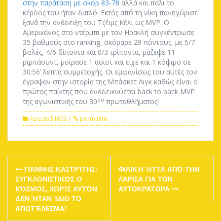
στην παράταση με σκορ 83-78
αλλά και πάλι το
κέρδος του ήταν διπλό. Εκτός από τη νίκη πανηγύρισε
ξανά την ανάδειξη του Τζέιμς Κέλι ως MVP. Ο
Αμερικάνος στο ντέρμπι με τον Ηρακλή συγκέντρωσε
35 βαθμούς στο ranking, σκόραρε 29 πόντους, με 5/7
βολές, 4/6 δίποντα και 0/3 τρίποντα, μάζεψε 11
ριμπάουντ, μοίρασε 1 ασίστ και είχε και 1 κόψιμο σε
30:56’ λεπτά συμμετοχής. Οι εμφανίσεις του αυτές τον
έγραψαν στην ιστορία της Μπάσκετ Λιγκ καθώς είναι ο
πρώτος παίκτης που αναδεικνύεται back to back MVP
ου
της αγωνιστικής του 30
πρωταθλήματος!
Αρειανά Νέα
permalink
Post
ΓΙΆΝΝΗΣ ΚΑΣΤΡΊΤΗΣ:
ΦΙΛΙΚΉ ΉΤΤΑ ΑΠΌ ΤΗΝ
navigation
ΣΥΓΚΛΟΝΙΣΤΙΚΌΣ Ο
ΛΆΡΙΣΑ ΓΙΑ ΤΟΝ
ΚΌΣΜΟΣ, ΧΩΡΊΣ ΑΥΤΌΝ
ΑΥΤΟΚΡΆΤΟΡΑ
ΔΕΝ ΉΤΑΝ ΊΔΙΟ ΤΟ
ΑΠΟΤΈΛΕΣΜΑ!