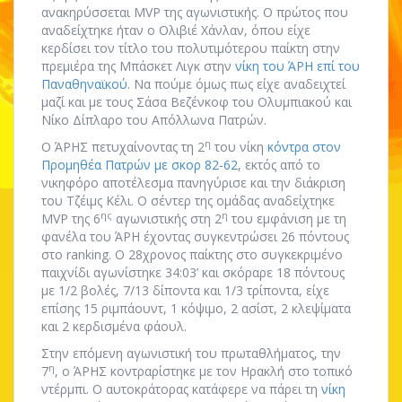
ανακηρύσσεται MVP της αγωνιστικής. Ο πρώτος που
αναδείχτηκε ήταν ο Ολιβιέ Χάνλαν, όπου είχε
κερδίσει τον τίτλο του πολυτιμότερου παίκτη στην
πρεμιέρα της Μπάσκετ Λιγκ στην
νίκη του ΆΡΗ επί του
Παναθηναϊκού
. Να πούμε όμως πως είχε αναδειχτεί
μαζί και με τους Σάσα Βεζένκοφ του Ολυμπιακού και
Νίκο Δίπλαρο του Απόλλωνα Πατρών.
η
Ο ΆΡΗΣ πετυχαίνοντας τη 2
του νίκη
κόντρα στον
Προμηθέα Πατρών με σκορ 82-62
, εκτός από το
νικηφόρο αποτέλεσμα πανηγύρισε και την διάκριση
του Τζέιμς Κέλι. Ο σέντερ της ομάδας αναδείχτηκε
ης
η
MVP της 6
αγωνιστικής στη 2
του εμφάνιση με τη
φανέλα του ΆΡΗ έχοντας συγκεντρώσει 26 πόντους
στο ranking. Ο 28χρονος παίκτης στο συγκεκριμένο
παιχνίδι αγωνίστηκε 34:03’ και σκόραρε 18 πόντους
με 1/2 βολές, 7/13 δίποντα και 1/3 τρίποντα, είχε
επίσης 15 ριμπάουντ, 1 κόψιμο, 2 ασίστ, 2 κλεψίματα
και 2 κερδισμένα φάουλ.
Στην επόμενη αγωνιστική του πρωταθλήματος, την
η
7
, ο ΆΡΗΣ κοντραρίστηκε με τον Ηρακλή στο τοπικό
ντέρμπι. Ο αυτοκράτορας κατάφερε να πάρει τη
νίκη