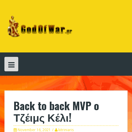
Skip
to
content
Back to back MVP o
Τζέιμς Κέλι!
November 16, 2021
kitriniaris