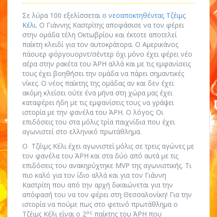
Σε λύρα 100 εξελίσσεται
ο νεοαποκτηθέντας Τζέιμς
Κέλι
. Ο Γιάννης Καστρίτης αποφάσισε να τον φέρει
στην ομάδα τέλη Οκτωβρίου και έκτοτε αποτελεί
παίκτη κλειδί για τον αυτοκράτορα. Ο Αμερικάνος
πάουερ φόργουορντ/σέντερ όχι μόνο έχει φέρει νέο
αέρα στην ρακέτα του ΆΡΗ αλλά και με τις εμφανίσεις
τους έχει βοηθήσει την ομάδα να πάρει σημαντικές
νίκες. Ο νέος παίκτης της ομάδας αν και δεν έχει
ακόμη κλείσει ούτε ένα μήνα στη χώρα μας έχει
καταφέρει ήδη με τις εμφανίσεις τους να γράψει
ιστορία με την φανέλα του ΆΡΗ. Ο λόγος; Οι
επιδόσεις του στα μόλις τρία παιχνίδια που έχει
αγωνιστεί στο ελληνικό πρωτάθλημα.
Ο Τζέιμς Κέλι έχει αγωνιστεί μόλις σε τρεις αγώνες με
τον φανέλα του ΆΡΗ και στα δύο από αυτά με τις
επιδόσεις του ανακηρύχτηκε MVP της αγωνιστικής. Τι
πιο καλό για τον ίδιο αλλά και για τον Γιάννη
Καστρίτη που από την αρχή δικαιώνεται για την
απόφασή του να τον φέρει στη Θεσσαλονίκη! Για την
ιστορία να πούμε πως στο φετινό πρωτάθλημα ο
ος
Τζέιμς Κέλι είναι ο 2
παίκτης του ΆΡΗ που