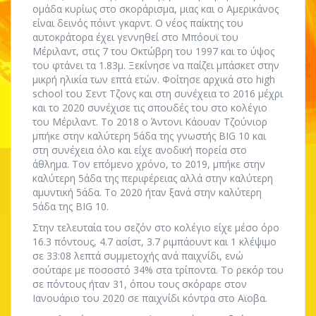
ομάδα κυρίως στο σκοράρισμα, μιας και ο Αμερικάνος
είναι δεινός πόιντ γκαρντ. Ο νέος παίκτης του
αυτοκράτορα έχει γεννηθεί στο Μπόουϊ του
Μέριλαντ, στις 7 του Οκτώβρη του 1997 και το ύψος
του φτάνει τα 1.83μ. Ξεκίνησε να παίζει μπάσκετ στην
μικρή ηλικία των επτά ετών. Φοίτησε αρχικά στο high
school του Σεντ Τζονς και στη συνέχεια το 2016 μέχρι
και το 2020 συνέχισε τις σπουδές του στο κολέγιο
του Μέριλαντ. Το 2018 ο Άντονι Κάουαν Τζούνιορ
μπήκε στην καλύτερη 5άδα της γνωστής BIG 10 και
στη συνέχεια όλο και είχε ανοδική πορεία στο
άθλημα. Τον επόμενο χρόνο, το 2019, μπήκε στην
καλύτερη 5άδα της περιφέρειας αλλά στην καλύτερη
αμυντική 5άδα. Το 2020 ήταν ξανά στην καλύτερη
5άδα της BIG 10.
Στην τελευταία του σεζόν στο κολέγιο είχε μέσο όρο
16.3 πόντους, 4.7 ασίστ, 3.7 ριμπάουντ και 1 κλέψιμο
σε 33:08 λεπτά συμμετοχής ανά παιχνίδι, ενώ
σούταρε με ποσοστό 34% στα τρίποντα. Το ρεκόρ του
σε πόντους ήταν 31, όπου τους σκόραρε στον
Ιανουάριο του 2020 σε παιχνίδι κόντρα στο Αϊοβα.