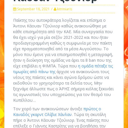
September 18, 2021
kitriniaris
Παίκτης του αυτοκράτορα λογίζεται και επίσημα ο
Άντονι Κάουαν Τζούνιορ καθώς ανακοινώθηκε με
κάθε επισημότητα από την ΚΑΕ. Μία συνεργασία που
θα έχει ισχύ για μία σεζόν 2021-2022 και που ήταν
προδιαγεγραμμένη καθώς η συμφωνία με τον παίκτη
είχε πραγματοποιηθεί από τα μέσα Αυγούστου. Το
μόνο που έμενε για να επισημοποιηθεί η μεταγραφή,
ήταν η διοίκηση της ομάδας να άρει τα 8 ban που της
είχε επιβάλει η ΦΙΜΠΑ. Τώρα που
η ομάδα πέταξε τις
τιμωρίες από πάνω της
άρχισε να ανακοινώνει τους
νέους της παίκτες και κάνει αγώνα δρόμου ώστε να
εκδοθούν το γρηγορότερο τα δελτία τους. Μην
ξεχνάμε άλλωστε πως ο ΆΡΗΣ σήμερα κιόλας ξεκινάει
τις αγωνιστικές του υποχρεώσεις για τον θεσμό του
Κυπέλλου…
Τον χορό των ανακοινώσεων άνοιξε
πρώτος ο
Καναδός γκαρντ Ολίβιε Χάνλαν
. Τώρα τη σκυτάλη
πήρε ο Άντονι Κάουαν Τζούνιορ. Ένας παίκτης που
επέλεξε ο Γιάννης Καστρίτης για να βοηθήσει την