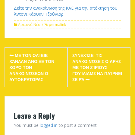
Δείτε την ανακοίνωση της ΚΑΕ για την απόκτηση του
Άντονι Κάουαν Τζούνιορ
Αρειανά Νέα
permalink
Post
ΜΕ ΤΟΝ ΟΛΊΒΙΕ
ΣΥΝΕΧΊΖΕΙ ΤΙΣ
navigation
ΧΆΝΛΑΝ ΆΝΟΙΞΕ ΤΟΝ
ΑΝΑΚΟΙΝΏΣΕΙΣ Ο ΆΡΗΣ
ΧΟΡΌ ΤΩΝ
ΜΕ ΤΟΝ ΖΊΡΙΟΥΣ
ΑΝΑΚΟΙΝΏΣΕΩΝ Ο
ΓΟΥΊΛΙΑΜΣ ΝΑ ΠΑΊΡΝΕΙ
ΑΥΤΟΚΡΆΤΟΡΑΣ
ΣΕΙΡΆ
Leave a Reply
You must be
logged in
to post a comment.