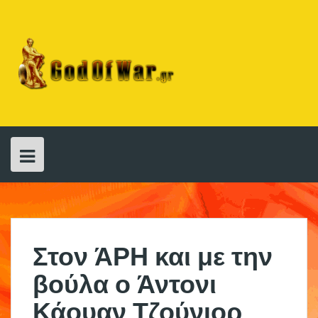
Skip
to
content
Στον ΆΡΗ και με την
βούλα ο Άντονι
Κάουαν Τζούνιορ