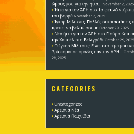
ώμους μου για την ήττα…
November 2, 2025
Ήττα για τον ΆΡΗ στο 1ο φετινό ντέρμπι
του βορρά
November 2, 2025
Ίγκορ Μίλιτσιτς: Πολλές οι καταστάσεις 
πρέπει να βελτιώσουμε
October 29, 2025
Νέα ήττα για τον ΆΡΗ στο Γιούρο Καπ α
την Χαποέλ στο Βελιγράδι
October 29, 202
Ο Ίγκορ Μίλιτσιτς: Είναι στο αίμα μου να
βρίσκομαι σε ομάδες σαν τον ΆΡΗ…
Octob
28, 2025
C A T E G O R I E S
Uncategorized
Αρειανά Νέα
Αρειανά Παιχνίδια