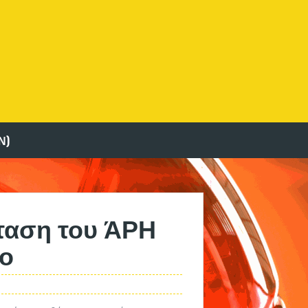
Ν)
ταση του ΆΡΗ
ιο