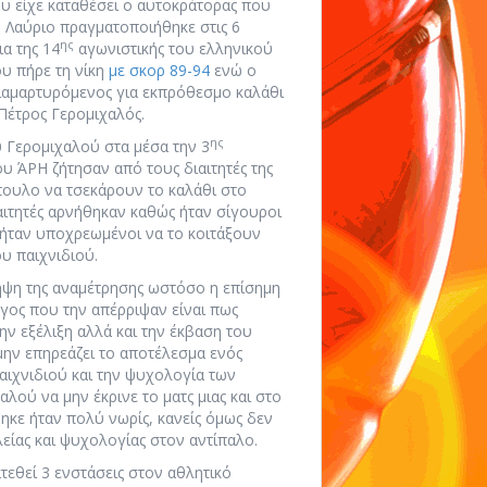
ου είχε καταθέσει ο αυτοκράτορας που
ο Λαύριο πραγματοποιήθηκε στις 6
ης
α της 14
αγωνιστικής του ελληνικού
υ πήρε τη νίκη
με σκορ 89-94
ενώ ο
ιαμαρτυρόμενος για εκπρόθεσμο καλάθι
Πέτρος Γερομιχαλός.
ης
 Γερομιχαλού στα μέσα την 3
υ ΆΡΗ ζήτησαν από τους διαιτητές της
ουλο να τσεκάρουν το καλάθι στο
αιτητές αρνήθηκαν καθώς ήταν σίγουροι
 ήταν υποχρεωμένοι να το κοιτάξουν
ου παιχνιδιού.
ηψη της αναμέτρησης ωστόσο η επίσημη
γος που την απέρριψαν είναι πως
ν εξέλιξη αλλά και την έκβαση του
ην επηρεάζει το αποτέλεσμα ενός
αιχνιδιού και την ψυχολογία των
λού να μην έκρινε το ματς μιας και στο
ηκε ήταν πολύ νωρίς, κανείς όμως δεν
ίας και ψυχολογίας στον αντίπαλο.
τεθεί 3 ενστάσεις στον αθλητικό