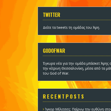
TWITTER
Δείτε τα tweets τη ομάδας του Άρη
.
GODOFWAR
Έγκυρα νέα για την ομάδα
μπάσκετ Άρης
α
την κίτρινη Θεσσαλονίκη, μέσα από τα μά
του God of War.
R E C E N T P O S T S
Ίγκορ Μίλιτσιτς: Παίρνω την ευθύνη στο