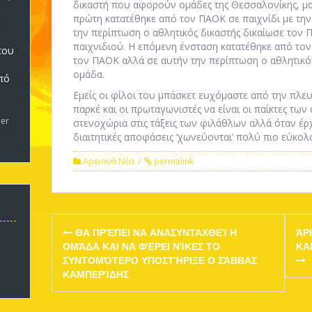
δικαστή που αφορούν ομάδες της Θεσσαλονίκης, μα
πρώτη κατατέθηκε από τον ΠΑΟΚ σε παιχνίδι με την
την περίπτωση ο αθλητικός δικαστής δικαίωσε τον
παιχνιδιού. Η επόμενη ένσταση κατατέθηκε από το
που
τον ΠΑΟΚ αλλά σε αυτήν την περίπτωση ο αθλητικός
ομάδα.
πό
5
Εμείς οι φίλοι του μπάσκετ ευχόμαστε από την πλευ
παρκέ και οι πρωταγωνιστές να είναι οι παίκτες τω
er
στενοχώρια στις τάξεις των φιλάθλων αλλά όταν έρ
διαιτητικές αποφάσεις ‘χωνεύονται’ πολύ πιο εύκολ
Αρειανά Νέα
permalink
Post
ΘΑ ΠΡΈΠΕΙ ΝΑ ΑΝΑΣΥΝΤΑΧΘΕΊ Η
ΆΡ
navigation
ΟΜΆΔΑ ΚΑΙ ΝΑ ΦΈΡΕΙ ΝΊΚΕΣ ΤΟ
ΚΑ
ΣΥΝΤΟΜΌΤΕΡΟ ΥΠΟΣΤΉΡΙΞΕ Ο ΣΆΒΒΑΣ
ΚΑΜΠΕΡΊΔΗΣ