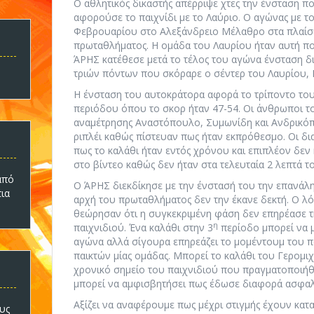
Ο αθλητικός δικαστής απέρριψε χτες την ένσταση π
αφορούσε το παιχνίδι με το Λαύριο. Ο αγώνας με τ
Φεβρουαρίου στο Αλεξάνδρειο Μέλαθρο στα πλαίσι
πρωταθλήματος. Η ομάδα του Λαυρίου ήταν αυτή πο
ΆΡΗΣ κατέθεσε μετά το τέλος του αγώνα ένσταση δ
τριών πόντων που σκόραρε ο σέντερ του Λαυρίου, 
Η ένσταση του αυτοκράτορα αφορά το τρίποντο του
περιόδου όπου το σκορ ήταν 47-54. Οι άνθρωποι το
αναμέτρησης Αναστόπουλο, Συμωνίδη και Ανδρικόπ
ριπλέι καθώς πίστευαν πως ήταν εκπρόθεσμο. Οι δι
πως το καλάθι ήταν εντός χρόνου και επιπλέον δεν
στο βίντεο καθώς δεν ήταν στα τελευταία 2 λεπτά τ
πό
Ο ΆΡΗΣ διεκδίκησε με την ένστασή του την επανάλ
τια
αρχή του πρωταθλήματος δεν την έκανε δεκτή. Ο λό
θεώρησαν ότι η συγκεκριμένη φάση δεν επηρέασε τη
η
παιχνιδιού. Ένα καλάθι στην 3
περίοδο μπορεί να μ
αγώνα αλλά σίγουρα επηρεάζει το μομέντουμ του π
παικτών μίας ομάδας. Μπορεί το καλάθι του Γερομιχα
χρονικό σημείο του παιχνιδιού που πραγματοποιήθ
μπορεί να αμφισβητήσει πως έδωσε διαφορά ασφαλε
Αξίζει να αναφέρουμε πως μέχρι στιγμής έχουν κατα
υς