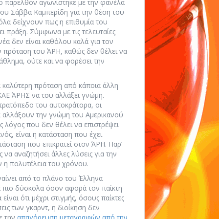
το παρελθόν αγωνίστηκε με την φανέλα
ου Σάββα Καμπερίδη για την θέση του
 όλα δείχνουν πως η επιθυμία του
ει πράξη. Σύμφωνα με τις τελευταίες
νέα δεν είναι καθόλου καλά για τον
ν πρόταση του ΆΡΗ, καθώς δεν θέλει να
άθλημα, ούτε και να φορέσει την
ία καλύτερη πρόταση από κάποια άλλη
ΚΑΕ ΆΡΗΣ να του αλλάξει γνώμη.
ρατόπεδο του αυτοκράτορα, οι
α αλλάξουν την γνώμη του Αμερικανού
ας λόγος που δεν θέλει να επιστρέψει
ός, είναι η κατάσταση που έχει
άσταση που επικρατεί στον ΆΡΗ. Παρ’
 να αναζητήσει άλλες λύσεις για την
ν η πολυτέλεια του χρόνου.
γαίνει από το πλάνο του Έλληνα
α πιο δύσκολα όσον αφορά τον παίκτη
είναι ότι μέχρι στιγμής, όσους παίκτες
σεις των γκαρντ, η διοίκηση δεν
ε την
απαγόρευση μεταγραφών από την