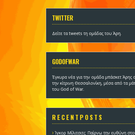
TWITTER
Δείτε τα tweets τη ομάδας του Άρη
.
GODOFWAR
Έγκυρα νέα για την ομάδα
μπάσκετ Άρης
α
την κίτρινη Θεσσαλονίκη, μέσα από τα μά
του God of War.
R E C E N T P O S T S
Ίγκορ Μίλιτσιτς: Παίρνω την ευθύνη στο