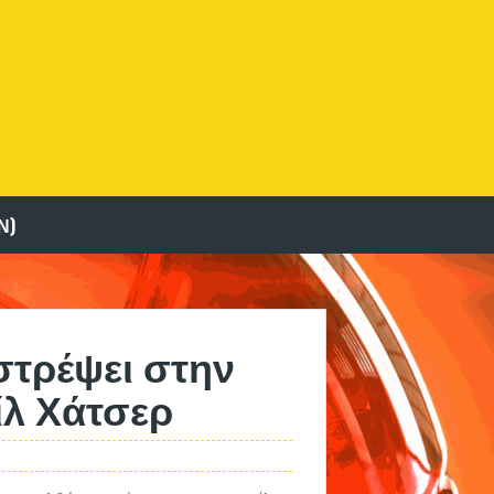
Ν)
στρέψει στην
ίλ Χάτσερ