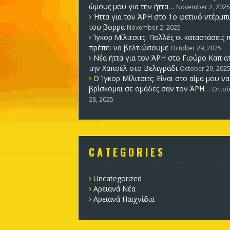
ώμους μου για την ήττα…
November 2, 2025
Ήττα για τον ΆΡΗ στο 1ο φετινό ντέρμπι
του βορρά
November 2, 2025
Ίγκορ Μίλιτσιτς: Πολλές οι καταστάσεις 
πρέπει να βελτιώσουμε
October 29, 2025
Νέα ήττα για τον ΆΡΗ στο Γιούρο Καπ α
την Χαποέλ στο Βελιγράδι
October 29, 202
Ο Ίγκορ Μίλιτσιτς: Είναι στο αίμα μου να
βρίσκομαι σε ομάδες σαν τον ΆΡΗ…
Octob
28, 2025
C A T E G O R I E S
Uncategorized
Αρειανά Νέα
Αρειανά Παιχνίδια