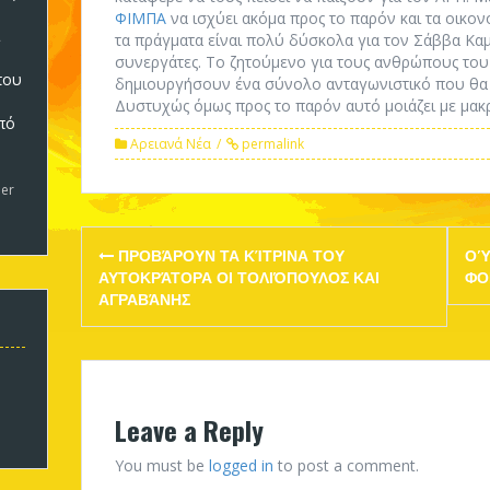
ΦΙΜΠΑ
να ισχύει ακόμα προς το παρόν και τα οικον
τα πράγματα είναι πολύ δύσκολα για τον Σάββα Καμ
συνεργάτες. Το ζητούμενο για τους ανθρώπους του 
που
δημιουργήσουν ένα σύνολο ανταγωνιστικό που θα μ
Δυστυχώς όμως προς το παρόν αυτό μοιάζει με μακρ
πό
Αρειανά Νέα
permalink
5
er
Post
ΠΡΟΒΆΡΟΥΝ ΤΑ ΚΊΤΡΙΝΑ ΤΟΥ
ΟΎ
navigation
ΑΥΤΟΚΡΆΤΟΡΑ ΟΙ ΤΟΛΙΌΠΟΥΛΟΣ ΚΑΙ
ΦΟ
ΑΓΡΑΒΆΝΗΣ
Leave a Reply
You must be
logged in
to post a comment.