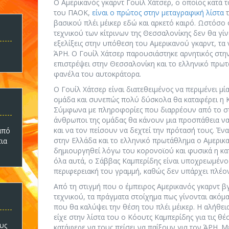
Ο Αμερικανός γκαρντ Γουίλ Χάτσερ, ο οποίος κατά 
του ΠΑΟΚ,
είναι ο πρώτος στην μεταγραφική λίστα
τ
βασικού πλέι μέικερ εδώ και αρκετό καιρό. Ωστόσο
τεχνικού των κίτρινων της Θεσσαλονίκης δεν θα γίν
εξελίξεις στην υπόθεση του Αμερικανού γκαρντ, τα 
ΆΡΗ. Ο Γουίλ Χάτσερ παρουσιάστηκε αρνητικός στη
επιστρέψει στην Θεσσαλονίκη και το ελληνικό πρωτ
φανέλα του αυτοκράτορα.
Ο Γουίλ Χάτσερ είναι διατεθειμένος να περιμένει μ
ομάδα και συνεπώς πολύ δύσκολα θα καταφέρει η 
Σύμφωνα με πληροφορίες που διαρρέουν από το στ
άνθρωποι της ομάδας θα κάνουν μια προσπάθεια ν
και να τον πείσουν να δεχτεί την πρότασή τους. Έν
πό
στην Ελλάδα και το ελληνικό πρωτάθλημα ο Αμερικαν
τια
δημιουργηθεί λόγω του κορονοϊού και φυσικά η κατ
όλα αυτά, ο Σάββας Καμπερίδης είναι υποχρεωμένος
περιφερειακή του γραμμή, καθώς δεν υπάρχει πλέο
Από τη στιγμή που ο έμπειρος Αμερικανός γκαρντ β
τεχνικού, τα πράγματα στοίχημα πως γίνονται ακόμ
που θα καλύψει την θέση του πλέι μέικερ. Η αλήθεια 
είχε στην λίστα του ο Κόουτς Καμπερίδης για τις θέ
υς
κατάφερε να τους πείσει να παίξουν για τον ΆΡΗ. Μ