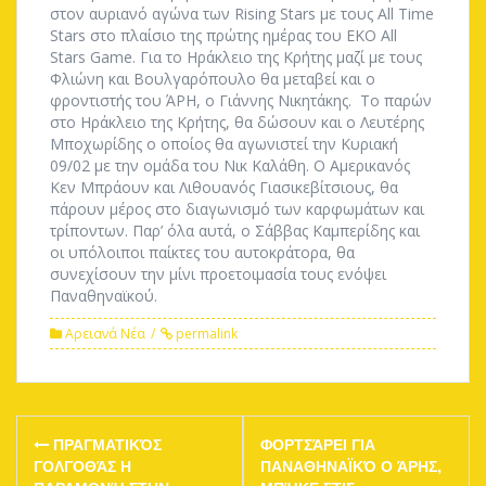
στον αυριανό αγώνα των Rising Stars με τους All Time
Stars στο πλαίσιο της πρώτης ημέρας του ΕΚΟ All
Stars Game. Για το Ηράκλειο της Κρήτης μαζί με τους
Φλιώνη και Βουλγαρόπουλο θα μεταβεί και ο
φροντιστής του ΆΡΗ, ο Γιάννης Νικητάκης. Το παρών
στο Ηράκλειο της Κρήτης, θα δώσουν και ο Λευτέρης
Μποχωρίδης ο οποίος θα αγωνιστεί την Κυριακή
09/02 με την ομάδα του Νικ Καλάθη. Ο Αμερικανός
Κεν Μπράουν και Λιθουανός Γιασικεβίτσιους, θα
πάρουν μέρος στο διαγωνισμό των καρφωμάτων και
τρίποντων. Παρ’ όλα αυτά, ο Σάββας Καμπερίδης και
οι υπόλοιποι παίκτες του αυτοκράτορα, θα
συνεχίσουν την μίνι προετοιμασία τους ενόψει
Παναθηναϊκού.
Αρειανά Νέα
permalink
Post
ΠΡΑΓΜΑΤΙΚΌΣ
ΦΟΡΤΣΆΡΕΙ ΓΙΑ
navigation
ΓΟΛΓΟΘΆΣ Η
ΠΑΝΑΘΗΝΑΪΚΌ Ο ΆΡΗΣ,