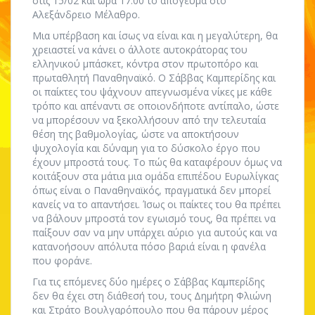
στις 15/02 και ώρα 17:00 το απόγευμα στο
Αλεξάνδρειο Μέλαθρο.
Μια υπέρβαση και ίσως να είναι και η μεγαλύτερη, θα
χρειαστεί να κάνει ο άλλοτε αυτοκράτορας του
ελληνικού μπάσκετ, κόντρα στον πρωτοπόρο και
πρωταθλητή Παναθηναϊκό. Ο Σάββας Καμπερίδης και
οι παίκτες του ψάχνουν απεγνωσμένα νίκες με κάθε
τρόπο και απέναντι σε οποιονδήποτε αντίπαλο, ώστε
να μπορέσουν να ξεκολλήσουν από την τελευταία
θέση της βαθμολογίας, ώστε να αποκτήσουν
ψυχολογία και δύναμη για το δύσκολο έργο που
έχουν μπροστά τους. Το πώς θα καταφέρουν όμως να
κοιτάξουν στα μάτια μια ομάδα επιπέδου Ευρωλίγκας
όπως είναι ο Παναθηναϊκός, πραγματικά δεν μπορεί
κανείς να το απαντήσει. Ίσως οι παίκτες του θα πρέπει
να βάλουν μπροστά τον εγωισμό τους, θα πρέπει να
παίξουν σαν να μην υπάρχει αύριο για αυτούς και να
κατανοήσουν απόλυτα πόσο βαριά είναι η φανέλα
που φοράνε.
Για τις επόμενες δύο ημέρες ο Σάββας Καμπερίδης
δεν θα έχει στη διάθεσή του, τους Δημήτρη Φλιώνη
και Στράτο Βουλγαρόπουλο που θα πάρουν μέρος