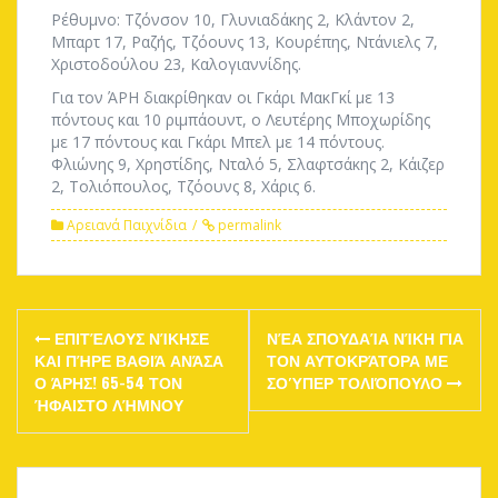
Ρέθυμνο: Τζόνσον 10, Γλυνιαδάκης 2, Κλάντον 2,
Μπαρτ 17, Ραζής, Τζόουνς 13, Κουρέπης, Ντάνιελς 7,
Χριστοδούλου 23, Καλογιαννίδης.
Για τον ΆΡΗ διακρίθηκαν οι Γκάρι ΜακΓκί με 13
πόντους και 10 ριμπάουντ, ο Λευτέρης Μποχωρίδης
με 17 πόντους και Γκάρι Μπελ με 14 πόντους.
Φλιώνης 9, Χρηστίδης, Νταλό 5, Σλαφτσάκης 2, Κάιζερ
2, Τολιόπουλος, Τζόουνς 8, Χάρις 6.
Αρειανά Παιχνίδια
permalink
Post
ΕΠΙΤΈΛΟΥΣ ΝΊΚΗΣΕ
ΝΈΑ ΣΠΟΥΔΑΊΑ ΝΊΚΗ ΓΙΑ
navigation
ΚΑΙ ΠΉΡΕ ΒΑΘΙΆ ΑΝΆΣΑ
ΤΟΝ ΑΥΤΟΚΡΆΤΟΡΑ ΜΕ
Ο ΆΡΗΣ! 65-54 ΤΟΝ
ΣΟΎΠΕΡ ΤΟΛΙΌΠΟΥΛΟ
ΉΦΑΙΣΤΟ ΛΉΜΝΟΥ