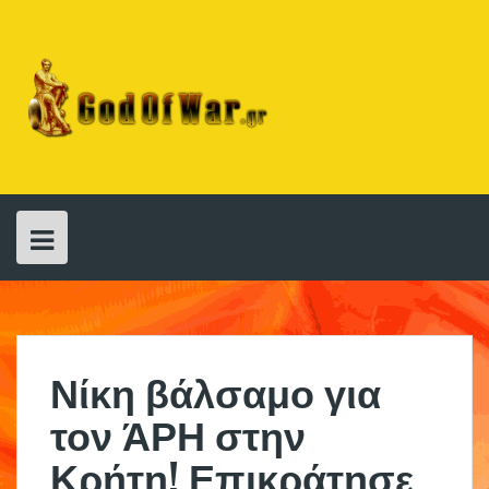
Skip
to
content
Νίκη βάλσαμο για
τον ΆΡΗ στην
Κρήτη! Επικράτησε