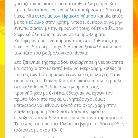
χρειαζόταν περισσότερο από κάθε άλλη φορά. Κάτι
που τελικά κατάφερε και μάλιστα παίρνοντας δύο σερί
νίκες. Μία
εντός με τον Ήφαιστο Λήμνου
και μία εκτός
με το
Ρέθυμνο
στην Κρήτη. Μπορεί οι κίτρινοι να μην
εντυπωσίασαν με την εμφάνισή τους, ούτε να έλυσαν
ξαφνικά όλα τους τα αγωνιστικά προβλήματα.
Κατάφεραν όμως να πάρουν τους δυο βαθμούς της
νίκης σε δύο σερί παιχνίδια και να ξεκολλήσουν από
τον πάτο του βαθμολογικού πίνακα.
Στο ξεκίνημα της περιόδου κυριάρχησε η νευρικότητα
και αστοχία στο κλειστό Μελίνα Μερκούρη, καθώς οι
παίκτες των δύο ομάδων είχαν κακές επιλογές. Όταν
οι παίκτες του Γιάννη Καστρίτη ακούμπησαν τη μπάλα
στο καλάθι και βελτίωσαν την άμυνά τους,
προηγήθηκαν με 8-14 και έδειχναν να έχουν τον
πρώτο λόγο στο παρκέ. Οι γηπεδούχοι όμως
κατάφεραν να μείνουν κοντά στο σκορ, χάρη στην
επιθετική δράση του Χριστοδούλου, αφού οι
φιλοξενούμενοι δεν κατάφεραν να τον σταματήσουν.
Το τέλος του πρώτου 10λέπτου βρήκε τις δύο ομάδες
ισόπαλες με σκορ 18-18.