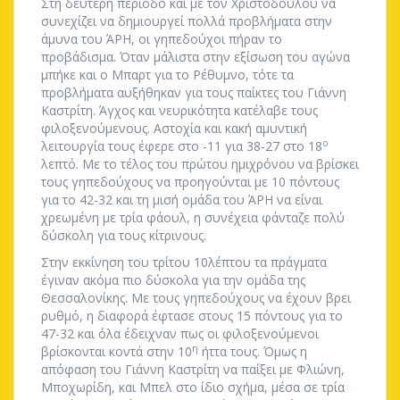
Στη δεύτερη περίοδο και με τον Χριστοδούλου να
συνεχίζει να δημιουργεί πολλά προβλήματα στην
άμυνα του ΆΡΗ, οι γηπεδούχοι πήραν το
προβάδισμα. Όταν μάλιστα στην εξίσωση του αγώνα
μπήκε και ο Μπαρτ για το Ρέθυμνο, τότε τα
προβλήματα αυξήθηκαν για τους παίκτες του Γιάννη
Καστρίτη. Άγχος και νευρικότητα κατέλαβε τους
φιλοξενούμενους. Αστοχία και κακή αμυντική
ο
λειτουργία τους έφερε στο -11 για 38-27 στο 18
λεπτό. Με το τέλος του πρώτου ημιχρόνου να βρίσκει
τους γηπεδούχους να προηγούνται με 10 πόντους
για το 42-32 και τη μισή ομάδα του ΆΡΗ να είναι
χρεωμένη με τρία φάουλ, η συνέχεια φάνταζε πολύ
δύσκολη για τους κίτρινους.
Στην εκκίνηση του τρίτου 10λέπτου τα πράγματα
έγιναν ακόμα πιο δύσκολα για την ομάδα της
Θεσσαλονίκης. Με τους γηπεδούχους να έχουν βρει
ρυθμό, η διαφορά έφτασε στους 15 πόντους για το
47-32 και όλα έδειχναν πως οι φιλοξενούμενοι
η
βρίσκονται κοντά στην 10
ήττα τους. Όμως η
απόφαση του Γιάννη Καστρίτη να παίξει με Φλιώνη,
Μποχωρίδη, και Μπελ στο ίδιο σχήμα, μέσα σε τρία