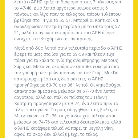
λεπτά ο ΆΡΗΣ έριξε τη διαφορά στους 7 πόντους για
το 47-40. Δύο λεπτά αργότερα μείωσε στους 6
πόντους και λίγο πριν το τέλος του τρίτου 10λέπτου
βρέθηκε στο -4 για το 55-51. Μπορεί οι Κρητικοί να
ολοκλήρωσαν την τρίτη περίοδο με το υπέρ τους 57-
51, αλλά το αγωνιστικό πρόσωπο του ΆΡΗ άφηνε
ανοιχτό το ενδεχόμενο της ανατροπής.
Μετά από δύο λεπτά στην τελευταία περίοδο ο ΆΡΗΣ
έφερε το ματς στα ίσα για το 59-59 και πλέον είχε
πάρει για τα καλά τα ηνία της αναμέτρησης. Με τους
Χάρις και Μπελ να σκοράρουν σε κάθε ευκαιρία από
την γραμμή των τριών πόντων και τον Γκάρι ΜακΓκί
να κυριαρχεί μέσα στις δύο ρακέτες, ο ΆΡΗΣ
ο
προηγήθηκε με 63-70 στο 36
λεπτό. Οι γηπεδούχοι
απάντησαν άμεσα και μείωσαν σε 67-70 ένα λεπτό
αργότερα, αλλά και πάλι οι παίκτες του Γιάννη
Καστρίτη προηγήθηκαν με 69-74, ένα λεπτό πριν το
τέλος του αγώνα. Το ματς οδηγήθηκε στις βολές, ο
Μπελ έκανε το 71-76, οι γηπεδούχοι πάλεψαν και
μείωσαν σε 74-76 στα τελευταία δευτερόλεπτα, αλλά
ο ΆΡΗΣ κατάφερε τελικά να πάρει τη μεγάλη νίκη,
αφού το σκορ δεν άλλαξε μέχρι το τέλος.