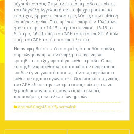
μέχρι 4 πόντους. Στην τελευταία περίοδο οι παίκτες
του Βαγγέλη Αγγέλου ήταν πιο ψύχραιμοι και πιο
εύστοχοι, βρήκαν περισσότερες λύσεις στην επίθεση
και πήραν τη νίκη. Το επιμέρους σκορ των 10λέπτων
ήταν στο πρώτο 14-15 υπέρ του Ιωνικού, 18-18 το
δεύτερο, 16-11 υπέρ του ΆΡΗ το τρίτο και 21-16 πάλι
υπέρ του ΆΡΗ το τέταρτο και τελευταίο.
Να αναφερθεί σ’ αυτό το σημείο, ότι οι δύο ομάδες
συμφώνησαν πριν την έναρξη του αγώνα, να
κρατηθεί σκορ ξεχωριστά για κάθε περίοδο. Όπως
επίσης δεν κρατήθηκαν στατιστικά στην αναμέτρηση
και δεν έγινε γνωστό πόσους πόντους σημείωσε ο
κάθε παίκτης που αγωνίστηκε. Ουσιαστικά ο τεχνικός
του ΆΡΗ έδωσε την ευκαιρία στους παίκτες του να
ξεμουδιάσουν από τις συνεχείς και σκληρές
προπονήσεις των τελευταίων ημερών.
Αρειανά Παιχνίδια
permalink