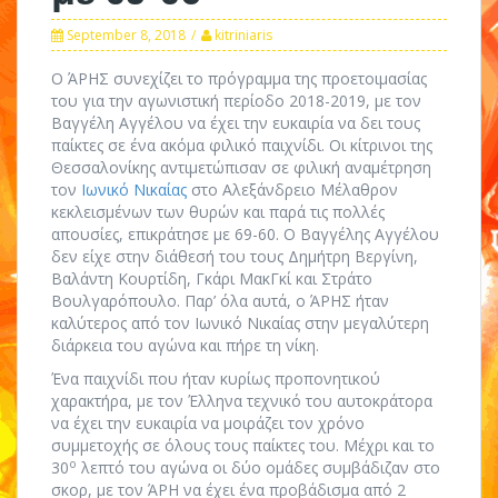
September 8, 2018
kitriniaris
Ο ΆΡΗΣ συνεχίζει το πρόγραμμα της προετοιμασίας
του για την αγωνιστική περίοδο 2018-2019, με τον
Βαγγέλη Αγγέλου να έχει την ευκαιρία να δει τους
παίκτες σε ένα ακόμα φιλικό παιχνίδι. Οι κίτρινοι της
Θεσσαλονίκης αντιμετώπισαν σε φιλική αναμέτρηση
τον
Ιωνικό Νικαίας
στο Αλεξάνδρειο Μέλαθρον
κεκλεισμένων των θυρών και παρά τις πολλές
απουσίες, επικράτησε με 69-60. Ο Βαγγέλης Αγγέλου
δεν είχε στην διάθεσή του τους Δημήτρη Βεργίνη,
Βαλάντη Κουρτίδη, Γκάρι ΜακΓκί και Στράτο
Βουλγαρόπουλο. Παρ’ όλα αυτά, ο ΆΡΗΣ ήταν
καλύτερος από τον Ιωνικό Νικαίας στην μεγαλύτερη
διάρκεια του αγώνα και πήρε τη νίκη.
Ένα παιχνίδι που ήταν κυρίως προπονητικού
χαρακτήρα, με τον Έλληνα τεχνικό του αυτοκράτορα
να έχει την ευκαιρία να μοιράζει τον χρόνο
συμμετοχής σε όλους τους παίκτες του. Μέχρι και το
ο
30
λεπτό του αγώνα οι δύο ομάδες συμβάδιζαν στο
σκορ, με τον ΆΡΗ να έχει ένα προβάδισμα από 2