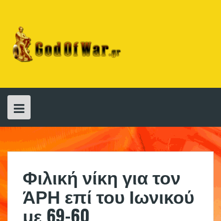
Skip
to
content
Φιλική νίκη για τον
ΆΡΗ επί του Ιωνικού
με 69-60