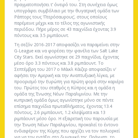
πραγματοποιήσει τ’ όνειρό του. Στη συνέχεια όμως
υπογράφει συμβόλαιο με την θυγατρική ομάδα των
Ράπτορς τους ‘Πτερόσαυρους’, στους οποίους
παρέμεινε μέχρι και το τέλος της αγωνιστικής
περιόδου. Πήρε μέρος σε 43 παιχνίδια έχοντας 3.9
πόντους και 3.5 ριμπάουντ.
Τη σεζόν 2016-2017 αποφασίζει να παραμείνει στην
G-League και να φορέσει την φανέλα των Salt Lake
City Stars. Εκεί αγωνίστηκε σε 29 παιχνίδια, έχοντας
μέσο όρο 3.3 πόντους και 3.8 ριμπάουντ. Το
Σεπτέμβρη του 2017 ο Μάικλ Κάιζερ αποφασίζει ν’
αφήσει την Αμερική και την Αναπτυξιακή λίγκα, με
προορισμό την Ευρώπη για πρώτη φορά στην καριέρα
του. Πρώτος του σταθμός η Κύπρος και η ομάδα η
ομάδα της Ένωσης Νέων Παραλιμνίου. Με την
κυπριακή ομάδα όμως αγωνίστηκε μόνο σε πέντε
επίσημα παιχνίδια πρωταθλήματος, έχοντας 13.4
πόντους, 2.6 ριμπάουντ, 1.2 κλεψίματα και 13
ριμπάουντ μέσο όρο. Η εξαιρετική του παρουσία με
την Ένωση Νέων Παραλιμνίου, προκαλεί το έντονο
ενδιαφέρον της Κύμης που αρχίζει να τον πολιορκεί
για να τον εντάξει στο δυναμικό της. Πράγματι, το