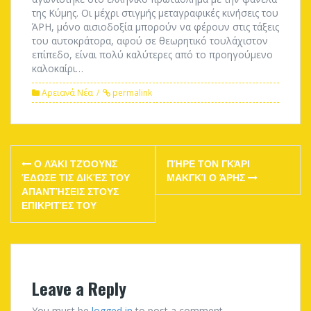
της Κύμης. Οι μέχρι στιγμής μεταγραφικές κινήσεις του
ΆΡΗ, μόνο αισιοδοξία μπορούν να φέρουν στις τάξεις
του αυτοκράτορα, αφού σε θεωρητικό τουλάχιστον
επίπεδο, είναι πολύ καλύτερες από το προηγούμενο
καλοκαίρι…
Αρειανά Νέα
permalink
Post
Ο ΛΆΚΙ ΤΖΌΟΥΝΣ
ΠΉΡΕ ΤΟΝ ΓΚΆΡΙ
navigation
ΈΔΩΣΕ ΤΙΣ ΔΙΚΈΣ ΤΟΥ
ΜΑΚΓΚΊ Ο ΆΡΗΣ
ΑΠΑΝΤΉΣΕΙΣ ΣΤΟΥΣ
ΕΠΙΚΡΙΤΈΣ ΤΟΥ
Leave a Reply
You must be
logged in
to post a comment.