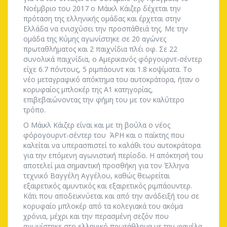
Νοέμβριο του 2017 ο Μάικλ Κάιζερ δέχεται την
πρόταση της ελληνικής ομάδας και έρχεται στην
Ελλάδα να ενισχύσει την προσπάθειά της. Με την
ομάδα της Κύμης αγωνίστηκε σε 20 αγώνες
πρωταθλήματος και 2 παιχνίδια πλέι οφ. Σε 22
συνολικά παιχνίδια, ο Αμερικανός φόργουρντ-σέντερ
είχε 6.7 πόντους, 5 ριμπάουντ και 1.8 κοψίματα. Το
νέο μεταγραφικό απόκτημα του αυτοκράτορα, ήταν ο
κορυφαίος μπλοκέρ της Α1 κατηγορίας,
επιβεβαιώνοντας την φήμη του με τον καλύτερο
τρόπο.
Ο Μάικλ Κάιζερ είναι και με τη βούλα ο νέος
φόρογουρντ-σέντερ του ΆΡΗ και ο παίκτης που
καλείται να υπερασπιστεί το καλάθι του αυτοκράτορα
για την επόμενη αγωνιστική περίοδο. Η απόκτησή του
αποτελεί μια σημαντική προσθήκη για τον Έλληνα
τεχνικό Βαγγέλη Αγγέλου, καθώς θεωρείται
εξαιρετικός αμυντικός και εξαιρετικός ριμπάουντερ.
Κάτι που αποδεικνύεται και από την ανάδειξή του σε
κορυφαίο μπλοκέρ από τα κολεγιακά του ακόμα
χρόνια, μέχρι και την περασμένη σεζόν που
αγωνίστηκε στο ελληνικό πρωτάθλημα με την φανέλα