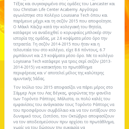
Τέξας και συγκεκριμένα στις ομάδες του Lancaster και
του Christian Life Center Acabemy. Αργότερα
αγωνίστηκε στο Κολέγιο Louisiana Tech όπου και
παρέμεινε μέχρι και τη σεζόν 2015 που αποφοίτησε.
Ο Μάικλ Κάιζερ κατά την κολεγιακή του θητεία,
κατάφερε να αναδειχθεί ο κορυφαίος μπλοκέρ στην
ιστορία της ομάδας, με 2.6 κοψίματα μέσο όρο την
τετραετία. Τη σεζόν 2014-2015 που ήταν και η
τελευταία του στο κολέγιο, είχε 8.6 πόντους, 6.7
ριμπάουντ και 2.9 κοψίματα μέσο όρο. Με το κολέγιο
Loyisiana Tech κατάφερε για τρεις σερί σεζόν (2013-
2014-2015) να κατακτήσει το πρωτάθλημα
περιφέρειας και ν’ αποτελεί μέλος της καλύτερης
αμυντικής 5άδας.
Τον Ιούλιο του 2015 αποφασίζει να πάρει μέρος στο
Σάμμερ Λιγκ του Λας Βέγκας, φορώντας την φανέλα
των Τορόντο Ράπτορς. Μάλιστα, οι πολύ καλές του
εμφανίσεις του ανάγκασαν τους Τορόντο Ράπτορς να
του προσφέρουν συμβόλαιο και να τον εντάξουν στο
δυναμικό τους. Ωστόσο, τον Οκτώβριο αποφασίζουν
να τον αποδεσμεύσουν πριν αρχίσει το πρωτάθλημα,
χωρίς να του δώσουν την ευκαιρία να