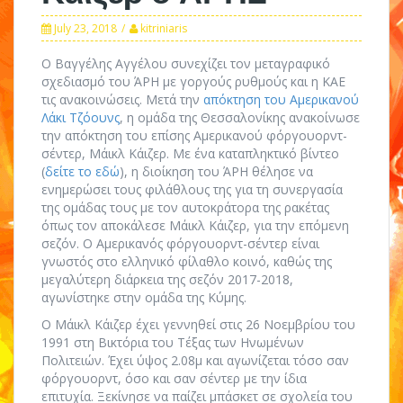
July 23, 2018
kitriniaris
Ο Βαγγέλης Αγγέλου συνεχίζει τον μεταγραφικό
σχεδιασμό του ΆΡΗ με γοργούς ρυθμούς και η ΚΑΕ
τις ανακοινώσεις. Μετά την
απόκτηση του Αμερικανού
Λάκι Τζόουνς
, η ομάδα της Θεσσαλονίκης ανακοίνωσε
την απόκτηση του επίσης Αμερικανού φόργουορντ-
σέντερ, Μάικλ Κάιζερ. Με ένα καταπληκτικό βίντεο
(
δείτε το εδώ
), η διοίκηση του ΆΡΗ θέλησε να
ενημερώσει τους φιλάθλους της για τη συνεργασία
της ομάδας τους με τον αυτοκράτορα της ρακέτας
όπως τον αποκάλεσε Μάικλ Κάιζερ, για την επόμενη
σεζόν. Ο Αμερικανός φόργουορντ-σέντερ είναι
γνωστός στο ελληνικό φίλαθλο κοινό, καθώς της
μεγαλύτερη διάρκεια της σεζόν 2017-2018,
αγωνίστηκε στην ομάδα της Κύμης.
Ο Μάικλ Κάιζερ έχει γεννηθεί στις 26 Νοεμβρίου του
1991 στη Βικτόρια του Τέξας των Ηνωμένων
Πολιτειών. Έχει ύψος 2.08μ και αγωνίζεται τόσο σαν
φόργουορντ, όσο και σαν σέντερ με την ίδια
επιτυχία. Ξεκίνησε να παίζει μπάσκετ σε σχολεία του