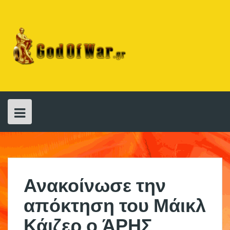
Skip
to
content
Ανακοίνωσε την
απόκτηση του Μάικλ
Κάιζερ ο ΆΡΗΣ