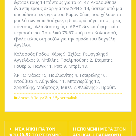
έφτασε τους 14 πόντους για το 61-47. Ακολούθησε
ένα επιμέρους σκορ για τον ΆΡΗ 3-14, ύστερα από μια
απαράδεκτη ενέργεια του Ράμον Χάρις που χάλασε το
μυαλό των γηπεδούχων, η διαφορά πήγε στους τρεις
πόντους, αλλά δυστυχώς ο ΆΡΗΣ δεν κατάφερε κάτι
περισσότερο. Το τελικό 73-67 υπέρ του Κολοσσού,
έβαλε τέλος στη σεζόν για την ομάδα του Βαγγέλη
Αγγέλου.
Κολοσσός Ρόδου: Χάρις 9, Σχίζας, Γεωργαλής 9,
Αγγελάκος 9, Μπίλλης, Τσαλμπούρης 2, Σταμάτης,
Γουέρ 6, Γιανγκ 11, Ράιτ 9, Μπρέι 18.
ΆΡΗΣ: Μάρας 15, Πουλιανίτης 4, Τσαϊρέλης 10,
Ντούβιερ 4, Αθηναίου 11, Μποχωρίδης 12,
Χρηστίδης, Μούρτος 2, Μπελ 7, Φλιώνης 2, Προύιτ.
Αρειανά Παιχνίδια
permalink
Post
ΝΈΑ ΝΊΚΗ ΓΙΑ ΤΟΝ
Η ΕΠΌΜΕΝΗ ΜΈΡΑ ΣΤΟΝ
ΆΡΗ 70-52 ΤΟ ΡΈΘΥΜΝΟ
ΆΡΗ ΚΑΙ Η ΠΑΡΑΜΟΝΉ