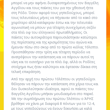
μπορεί να μην αφήνει δυσαρεστημένους τον Βαγγέλη
Αγγέλου και τους παίκτες του για την χθεσινή ήττα
στη Ρόδο. Όσον αφορά τους γηπεδούχους, μπορεί
τους τελευταίους μήνες να πήγαιναν από το κακό στο
χειρότερο αλλά κατάφεραν έστω και την τελευταία
αγωνιστική να μπουν για τέταρτη συνεχόμενη σεζόν
στα πλέι οφ του ελληνικού πρωταθλήματος. Οι
παίκτες του αυτοκράτορα παρουσιάστηκαν κατώτεροι
της περίστασης και της κρισιμότητας του αγώνα και
έμειναν πίσω στο σκορ από το πρώτο κιόλας 10λεπτο.
Προσπάθησαν στην τρίτη και τέταρτη περίοδο να
ανατρέψουν την κατάσταση και να πάρουν αυτοί τη
νίκη και το εισιτήριο για τα πλέι όφ, αλλά οι Ροδίτες
στοίχημα πως ήταν καλύτεροι και έφτασαν δίκαια στη
τελική επικράτηση.
Από την αρχή του πρώτου 10λέπτου οι γηπεδούχοι
θέλησαν να πάρουν την κατάσταση στα χέρια τους και
δεν δυσκολεύτηκαν ιδιαίτερα, αφού οι παίκτες του
Βαγγέλη Αγγέλου μπήκαν μουδιασμένα στο παρκέ.
Με την συμπλήρωση του πρώτου 5λέπτου ο ΆΡΗΣ
βρέθηκε να χάνει με διαφορά 8 πόντων για το 12-4,
με τους γηπεδούχους να έχουν ξεκινήσει με καλά