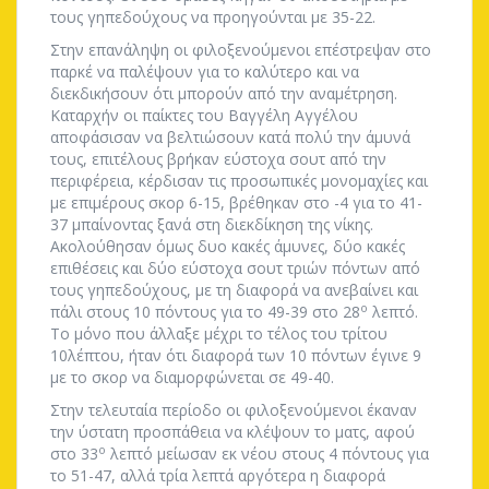
τους γηπεδούχους να προηγούνται με 35-22.
Στην επανάληψη οι φιλοξενούμενοι επέστρεψαν στο
παρκέ να παλέψουν για το καλύτερο και να
διεκδικήσουν ότι μπορούν από την αναμέτρηση.
Καταρχήν οι παίκτες του Βαγγέλη Αγγέλου
αποφάσισαν να βελτιώσουν κατά πολύ την άμυνά
τους, επιτέλους βρήκαν εύστοχα σουτ από την
περιφέρεια, κέρδισαν τις προσωπικές μονομαχίες και
με επιμέρους σκορ 6-15, βρέθηκαν στο -4 για το 41-
37 μπαίνοντας ξανά στη διεκδίκηση της νίκης.
Ακολούθησαν όμως δυο κακές άμυνες, δύο κακές
επιθέσεις και δύο εύστοχα σουτ τριών πόντων από
τους γηπεδούχους, με τη διαφορά να ανεβαίνει και
ο
πάλι στους 10 πόντους για το 49-39 στο 28
λεπτό.
Το μόνο που άλλαξε μέχρι το τέλος του τρίτου
10λέπτου, ήταν ότι διαφορά των 10 πόντων έγινε 9
με το σκορ να διαμορφώνεται σε 49-40.
Στην τελευταία περίοδο οι φιλοξενούμενοι έκαναν
την ύστατη προσπάθεια να κλέψουν το ματς, αφού
ο
στο 33
λεπτό μείωσαν εκ νέου στους 4 πόντους για
το 51-47, αλλά τρία λεπτά αργότερα η διαφορά