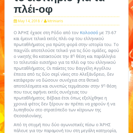
πλέι-οφ
May 14, 2018
kitriniaris
Ο ΆΡΗΣ έχασε στη Ρόδο από τον
Κολοσσό
με 73-67
και έμεινε τελικά εκτός πλέι-οφ του ελληνικού
πρωταθλήματος για πρώτη φορά στην ιστορία του. Το
παιχνίδι αποτελούσε τελικό για τις δύο ομάδες, αφού
η
ο νικητής θα κατακτούσε την 8
θέση και παράλληλα
το τελευταίο εισιτήριο για τα πλέι οφ του ελληνικού
πρωταθλήματος. Οι παίκτες του Βαγγέλη Αγγέλου
έπειτα από τις δύο σερί νίκες στο Αλεξάνδρειο, δεν
κατάφεραν να δώσουν συνέχεια στα θετικά
η
αποτελέσματα και συνεπώς τερμάτισαν στην 9
θέση
που τους αφήνει εκτός συνέχειας του
πρωταθλήματος. Βέβαια έτσι όπως εξελίχθηκε η
χρονιά φέτος δεν ξέρουν αν πρέπει να χαρούν ή να
λυπηθούν στο στρατόπεδο των κίτρινων της
Θεσσαλονίκης.
Από τη στιγμή που δύο αγωνιστικές πίσω ο ΆΡΗΣ
πάλευε για την παραμονή του στη μεγάλη κατηγορία,