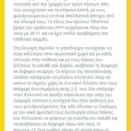
ποσοστά από την γραμμή των τριών πόντων. Κάτι
που συνεχίστηκε και τα επόμενα λεπτά, με τους
φιλοξενούμενους να είναι απελπιστικά άστοχοι από
την πλευρά τους. Το τέλος του πρώτου 10λέπτου
βρήκε την ομάδα του ΆΡΗ να βρίσκεται πίσω στο
σκορ με 20-11 και να έχει πολλά προβλήματα στο
επιθετικό κομμάτι.
Στη δεύτερη περίοδο οι γηπεδούχοι συνέχισαν να
είναι καλύτεροι στον αγωνιστικό χώρο και με καλές
επιλογές στην επίθεση και με τους παίκτες του
βλέπουν το καλάθι σαν βαρέλι, ανέβασαν τη διαφορά
σε διψήφιο νούμερο. Οι κίτρινοι της Θεσσαλονίκης
ωστόσο κατάφεραν να μείνουν κοντά στο σκορ σε
εκείνο το σημείο, χάρη σε ένα καλό δίλεπτο που τους
απέφερε ένα επιμέρους σκορ 2-9, που δεν επέτρεψε
στον Κολοσσό να ανοίξει επικίνδυνα την υπέρ του
διαφορά. Ωστόσο η συνέχεια δεν ήταν ανάλογη για
τους φιλοξενούμενους. Και πάλι έδωσαν το δικαίωμα
με την κακή αμυντική τους λειτουργία στους παίκτες
του Κολοσσού να φτάνουν με ευκολία στο καλάθι και
να ανεβάσουν τη διαφορά πάνω από τους 10
πόντους. Οι δύο ομάδες πήγαν στ’ αποδυτήρια με