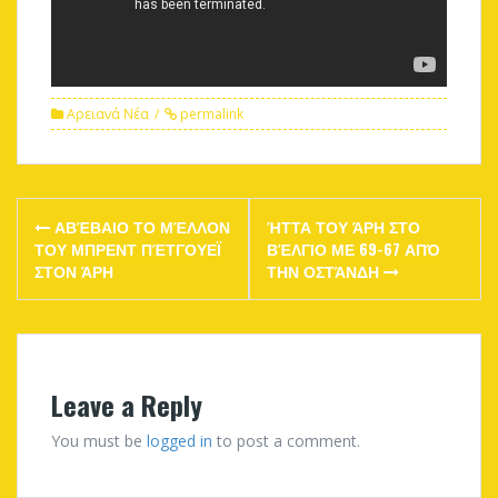
Αρειανά Νέα
permalink
Post
ΑΒΈΒΑΙΟ ΤΟ ΜΈΛΛΟΝ
ΉΤΤΑ ΤΟΥ ΆΡΗ ΣΤΟ
navigation
ΤΟΥ ΜΠΡΕΝΤ ΠΈΤΓΟΥΕΪ
ΒΈΛΓΙΟ ΜΕ 69-67 ΑΠΌ
ΣΤΟΝ ΆΡΗ
ΤΗΝ ΟΣΤΆΝΔΗ
Leave a Reply
You must be
logged in
to post a comment.