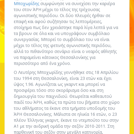
Μποχωρίδης
συμφώνησε να συνεχίσει την καριέρα
του στον ΆΡΗ μέχρι το τέλος της τρέχουσας
αγωνιστικής περιόδου. Οι δύο πλευρές ήρθαν σε
επαφή και αφού συζήτησαν τις λεπτομέρειες,
στοίχημα πως δεν χρειάστηκε παρά λίγα λεπτά για να
τα βρουν σε όλα και να υπογράψουν συμβόλαιο
συνεργασίας. Μπορεί το συμβόλαιο του να είναι
μέχρι το τέλος της φετινής αγωνιστικής περιόδου,
αλλά το πιθανότερο σενάριο είναι ο νεαρός αθλητής
να παραμείνει κάτοικος Θεσσαλονίκης για
περισσότερο από ένα χρόνο.
Ο Λευτέρης Μποχωρίδης γεννήθηκε στις 18 Απριλίου
του 1994 στη Θεσσαλονίκη, είναι 23 ετών και έχει
ύψος 1.96. Αγωνίζεται ως γκαρντ και μπορεί να
προσφέρει τόσο στο σκοράρισμα όσο και στη
δημιουργία του παιχνιδιού. Θεωρείται καθεαυτού
παιδί του ΆΡΗ, καθώς τα πρώτα του βήματα στο χώρο
του αθλήματος τα έκανε στα τμήματα υποδομής του
ΆΡΗ Θεσσαλονίκης. Μάλιστα σε ηλικία 16 ετών, ο 23
πλέον Έλληνας γκαρντ, έκανε το ντεμπούτο του στην
Α1 με την ανδρική ομάδα την σεζόν 2010-2011. Στη
παρθενική του σεζόν στην μεγάλη κατηγορία,