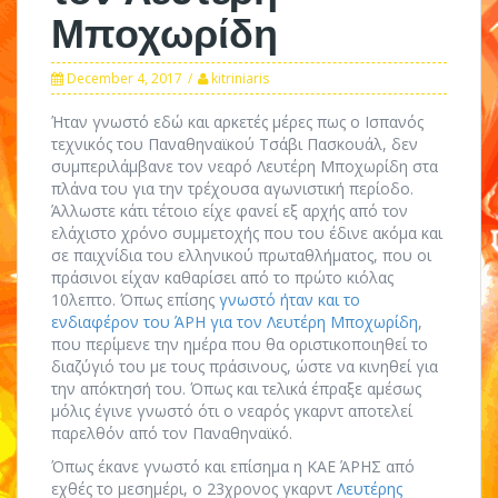
Μποχωρίδη
December 4, 2017
kitriniaris
Ήταν γνωστό εδώ και αρκετές μέρες πως ο Ισπανός
τεχνικός του Παναθηναϊκού Τσάβι Πασκουάλ, δεν
συμπεριλάμβανε τον νεαρό Λευτέρη Μποχωρίδη στα
πλάνα του για την τρέχουσα αγωνιστική περίοδο.
Άλλωστε κάτι τέτοιο είχε φανεί εξ αρχής από τον
ελάχιστο χρόνο συμμετοχής που του έδινε ακόμα και
σε παιχνίδια του ελληνικού πρωταθλήματος, που οι
πράσινοι είχαν καθαρίσει από το πρώτο κιόλας
10λεπτο. Όπως επίσης
γνωστό ήταν και το
ενδιαφέρον του ΆΡΗ για τον Λευτέρη Μποχωρίδη
,
που περίμενε την ημέρα που θα οριστικοποιηθεί το
διαζύγιό του με τους πράσινους, ώστε να κινηθεί για
την απόκτησή του. Όπως και τελικά έπραξε αμέσως
μόλις έγινε γνωστό ότι ο νεαρός γκαρντ αποτελεί
παρελθόν από τον Παναθηναϊκό.
Όπως έκανε γνωστό και επίσημα η ΚΑΕ ΆΡΗΣ από
εχθές το μεσημέρι, ο 23χρονος γκαρντ
Λευτέρης