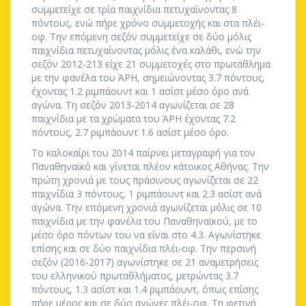
συμμετείχε σε τρία παιχνίδια πετυχαίνοντας 8
πόντους, ενώ πήρε χρόνο συμμετοχής και στα πλέι-
οφ. Την επόμενη σεζόν συμμετείχε σε δύο μόλις
παιχνίδια πετυχαίνοντας μόλις ένα καλάθι, ενώ την
σεζόν 2012-213 είχε 21 συμμετοχές στο πρωτάθλημα
με την φανέλα του ΆΡΗ, σημειώνοντας 3.7 πόντους,
έχοντας 1.2 ριμπάουντ και 1 ασίστ μέσο όρο ανά
αγώνα. Τη σεζόν 2013-2014 αγωνίζεται σε 28
παιχνίδια με τα χρώματα του ΆΡΗ έχοντας 7.2
πόντους, 2.7 ριμπάουντ 1.6 ασίστ μέσο όρο.
Το καλοκαίρι του 2014 παίρνει μεταγραφή για τον
Παναθηναϊκό και γίνεται πλέον κάτοικος Αθήνας. Την
πρώτη χρονιά με τους πράσινους αγωνίζεται σε 22
παιχνίδια 3 πόντους, 1 ριμπάουντ και 2.3 ασίστ ανά
αγώνα. Την επόμενη χρονιά αγωνίζεται μόλις σε 10
παιχνίδια με την φανέλα του Παναθηναϊκού, με το
μέσο όρο πόντων του να είναι στο 4.3. Αγωνίστηκε
επίσης και σε δύο παιχνίδια πλέι-οφ. Την περσινή
σεζόν (2016-2017) αγωνίστηκε σε 21 αναμετρήσεις
του ελληνικού πρωταθλήματος, μετρώντας 3.7
πόντους, 1.3 ασίστ και 1.4 ριμπάουντ, όπως επίσης
πήρε μέρος και σε δύο αγώνες πλέι-οφ. Τη φετινή