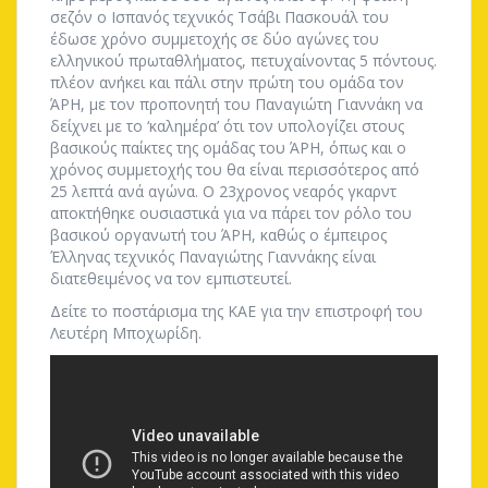
σεζόν ο Ισπανός τεχνικός Τσάβι Πασκουάλ του
έδωσε χρόνο συμμετοχής σε δύο αγώνες του
ελληνικού πρωταθλήματος, πετυχαίνοντας 5 πόντους.
πλέον ανήκει και πάλι στην πρώτη του ομάδα τον
ΆΡΗ, με τον προπονητή του Παναγιώτη Γιαννάκη να
δείχνει με το ‘καλημέρα’ ότι τον υπολογίζει στους
βασικούς παίκτες της ομάδας του ΆΡΗ, όπως και ο
χρόνος συμμετοχής του θα είναι περισσότερος από
25 λεπτά ανά αγώνα. Ο 23χρονος νεαρός γκαρντ
αποκτήθηκε ουσιαστικά για να πάρει τον ρόλο του
βασικού οργανωτή του ΆΡΗ, καθώς ο έμπειρος
Έλληνας τεχνικός Παναγιώτης Γιαννάκης είναι
διατεθειμένος να τον εμπιστευτεί.
Δείτε το ποστάρισμα της ΚΑΕ για την επιστροφή του
Λευτέρη Μποχωρίδη.