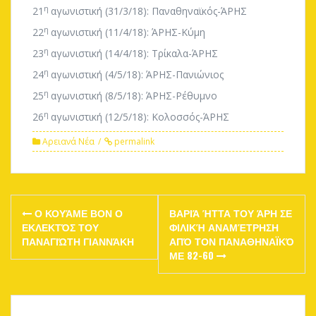
η
21
αγωνιστική (31/3/18): Παναθηναϊκός-ΆΡΗΣ
η
22
αγωνιστική (11/4/18): ΆΡΗΣ-Κύμη
η
23
αγωνιστική (14/4/18): Τρίκαλα-ΆΡΗΣ
η
24
αγωνιστική (4/5/18): ΆΡΗΣ-Πανιώνιος
η
25
αγωνιστική (8/5/18): ΆΡΗΣ-Ρέθυμνο
η
26
αγωνιστική (12/5/18): Κολοσσός-ΆΡΗΣ
Αρειανά Νέα
permalink
Post
Ο ΚΟΥΆΜΕ ΒΟΝ Ο
ΒΑΡΙΆ ΉΤΤΑ ΤΟΥ ΆΡΗ ΣΕ
navigation
ΕΚΛΕΚΤΌΣ ΤΟΥ
ΦΙΛΙΚΉ ΑΝΑΜΈΤΡΗΣΗ
ΠΑΝΑΓΙΏΤΗ ΓΙΑΝΝΆΚΗ
ΑΠΌ ΤΟΝ ΠΑΝΑΘΗΝΑΪΚΌ
ΜΕ 82-60