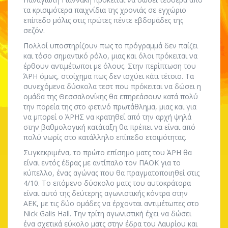
τα κρισιμότερα παιχνίδια της χρονιάς σε εγχώριο
επίπεδο μόλις στις πρώτες πέντε εβδομάδες της
σεζόν.
Πολλοί υποστηρίζουν πως το πρόγραμμά δεν παίζει
και τόσο σημαντικό ρόλο, μιας και όλοι πρόκειται να
έρθουν αντιμέτωποι με όλους. Στην περίπτωση του
ΆΡΗ όμως, στοίχημα πως δεν ισχύει κάτι τέτοιο. Τα
συνεχόμενα δύσκολα τεστ που πρόκειται να δώσει η
ομάδα της Θεσσαλονίκης θα επηρεάσουν κατά πολύ
την πορεία της στο φετινό πρωτάθλημα, μιας και για
να μπορεί ο ΆΡΗΣ να κρατηθεί από την αρχή ψηλά
στην βαθμολογική κατάταξη θα πρέπει να είναι από
πολύ νωρίς στο κατάλληλο επίπεδο ετοιμότητας.
Συγκεκριμένα, το πρώτο επίσημο ματς του ΆΡΗ θα
είναι εντός έδρας με αντίπαλο τον ΠΑΟΚ για το
κύπελλο, ένας αγώνας που θα πραγματοποιηθεί στις
4/10. Το επόμενο δύσκολο ματς του αυτοκράτορα
είναι αυτό της δεύτερης αγωνιστικής κόντρα στην
ΑΕΚ, με τις δύο ομάδες να έρχονται αντιμέτωπες στο
Nick Galis Hall. Την τρίτη αγωνιστική έχει να δώσει
ένα σχετικά εύκολο ματς στην έδρα του Λαυρίου και