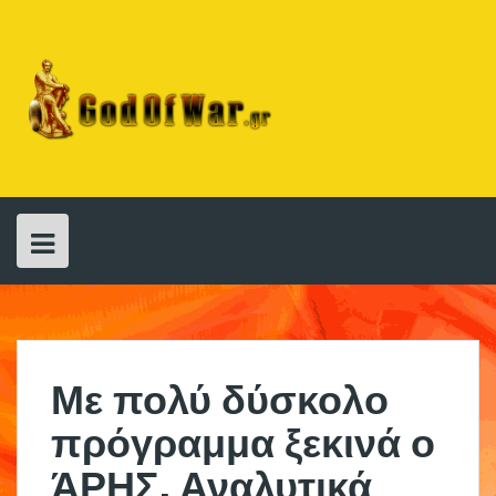
Skip
to
content
Με πολύ δύσκολο
πρόγραμμα ξεκινά ο
ΆΡΗΣ. Αναλυτικά