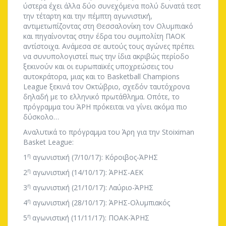
ύστερα έχει άλλα δύο συνεχόμενα πολύ δυνατά τεστ
την τέταρτη και την πέμπτη αγωνιστική,
αντιμετωπίζοντας στη Θεσσαλονίκη τον Ολυμπιακό
και πηγαίνοντας στην έδρα του συμπολίτη ΠΑΟΚ
αντίστοιχα. Ανάμεσα σε αυτούς τους αγώνες πρέπει
να συνυπολογιστεί πως την ίδια ακριβώς περίοδο
ξεκινούν και οι ευρωπαϊκές υποχρεώσεις του
αυτοκράτορα, μιας και το Basketball Champions
League ξεκινά τον Οκτώβριο, σχεδόν ταυτόχρονα
δηλαδή με το ελληνικό πρωτάθλημα. Οπότε, το
πρόγραμμα του ΆΡΗ πρόκειται να γίνει ακόμα πιο
δύσκολο…
Αναλυτικά το πρόγραμμα του Άρη για την Stoiximan
Basket League:
η
1
αγωνιστική (7/10/17): Κόροιβος-ΆΡΗΣ
η
2
αγωνιστική (14/10/17): ΆΡΗΣ-ΑΕΚ
η
3
αγωνιστική (21/10/17): Λαύριο-ΆΡΗΣ
η
4
αγωνιστική (28/10/17): ΆΡΗΣ-Ολυμπιακός
η
5
αγωνιστική (11/11/17): ΠΟΑΚ-ΆΡΗΣ