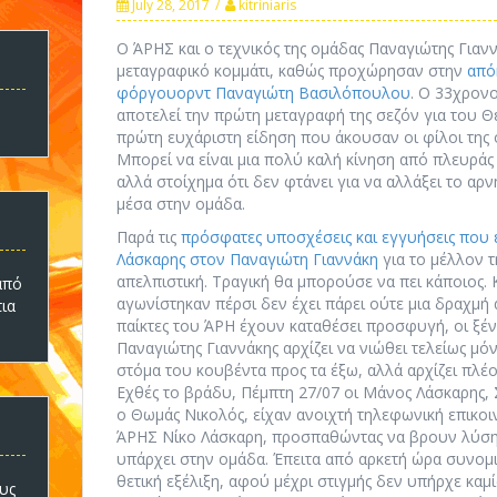
July 28, 2017
kitriniaris
Ο ΆΡΗΣ και ο τεχνικός της ομάδας Παναγιώτης Γιαν
μεταγραφικό κομμάτι, καθώς προχώρησαν στην
από
φόργουορντ Παναγιώτη Βασιλόπουλου
. Ο 33χρον
αποτελεί την πρώτη μεταγραφή της σεζόν για του Θ
πρώτη ευχάριστη είδηση που άκουσαν οι φίλοι της 
Μπορεί να είναι μια πολύ καλή κίνηση από πλευράς
αλλά στοίχημα ότι δεν φτάνει για να αλλάξει το αρν
μέσα στην ομάδα.
Παρά τις
πρόσφατες υποσχέσεις και εγγυήσεις που
Λάσκαρης στον Παναγιώτη Γιαννάκη
για το μέλλον τ
απελπιστική. Τραγική θα μπορούσε να πει κάποιος. 
πό
αγωνίστηκαν πέρσι δεν έχει πάρει ούτε μια δραχμή
τια
παίκτες του ΆΡΗ έχουν καταθέσει προσφυγή, οι ξένο
Παναγιώτης Γιαννάκης αρχίζει να νιώθει τελείως μόν
στόμα του κουβέντα προς τα έξω, αλλά αρχίζει πλέο
Εχθές το βράδυ, Πέμπτη 27/07 οι Μάνος Λάσκαρης, 
ο Θωμάς Νικολός, είχαν ανοιχτή τηλεφωνική επικοι
ΆΡΗΣ Νίκο Λάσκαρη, προσπαθώντας να βρουν λύση
υπάρχει στην ομάδα. Έπειτα από αρκετή ώρα συνομ
θετική εξέλιξη, αφού μέχρι στιγμής δεν υπήρχε κα
υς