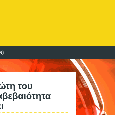
Ν)
ώτη του
αβεβαιότητα
ι