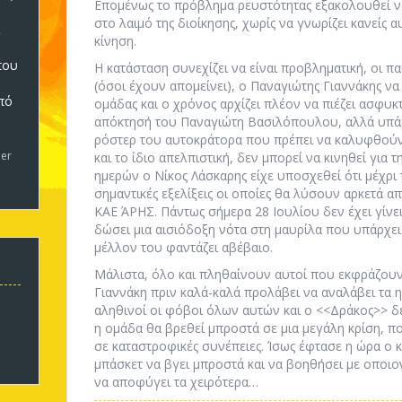
Επομένως το πρόβλημα ρευστότητας εξακολουθεί να
στο λαιμό της διοίκησης, χωρίς να γνωρίζει κανείς α
κίνηση.
που
Η κατάσταση συνεχίζει να είναι προβληματική, οι πα
(όσοι έχουν απομείνει), ο Παναγιώτης Γιαννάκης να
πό
ομάδας και ο χρόνος αρχίζει πλέον να πιέζει ασφυ
5
απόκτησή του Παναγιώτη Βασιλόπουλου, αλλά υπάρ
ρόστερ του αυτοκράτορα που πρέπει να καλυφθούν
er
και το ίδιο απελπιστική, δεν μπορεί να κινηθεί για
ημερών ο Νίκος Λάσκαρης είχε υποσχεθεί ότι μέχρι
σημαντικές εξελίξεις οι οποίες θα λύσουν αρκετά α
ΚΑΕ ΆΡΗΣ. Πάντως σήμερα 28 Ιουλίου δεν έχει γίν
δώσει μια αισιόδοξη νότα στη μαυρίλα που υπάρχει 
μέλλον του φαντάζει αβέβαιο.
Μάλιστα, όλο και πληθαίνουν αυτοί που εκφράζου
Γιαννάκη πριν καλά-καλά προλάβει να αναλάβει τα 
αληθινοί οι φόβοι όλων αυτών και ο <<Δράκος>> δεν
η ομάδα θα βρεθεί μπροστά σε μια μεγάλη κρίση, πο
σε καταστροφικές συνέπειες. Ίσως έφτασε η ώρα ο
μπάσκετ να βγει μπροστά και να βοηθήσει με οποι
να αποφύγει τα χειρότερα…