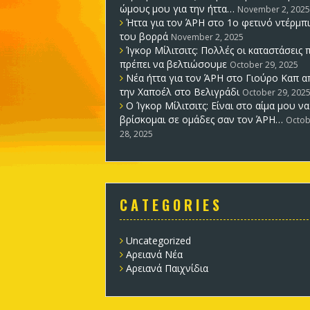
ώμους μου για την ήττα…
November 2, 2025
Ήττα για τον ΆΡΗ στο 1ο φετινό ντέρμπι
του βορρά
November 2, 2025
Ίγκορ Μίλιτσιτς: Πολλές οι καταστάσεις 
πρέπει να βελτιώσουμε
October 29, 2025
Νέα ήττα για τον ΆΡΗ στο Γιούρο Καπ α
την Χαποέλ στο Βελιγράδι
October 29, 202
Ο Ίγκορ Μίλιτσιτς: Είναι στο αίμα μου να
βρίσκομαι σε ομάδες σαν τον ΆΡΗ…
Octob
28, 2025
C A T E G O R I E S
Uncategorized
Αρειανά Νέα
Αρειανά Παιχνίδια