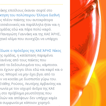
νάκης επιτέλους έκαναν σεφτέ στο
κτηση του πολύπειρου Έλληνα διεθνή
ος πλέον παίκτης του αυτοκράτορα
εσσαλονικείς και παράλληλα ήταν και η
ομάδας εδώ και πάρα πολύ καιρό.
 Παναγιώτη Γιαννάκη και της ΚΑΕ ΆΡΗΣ,
ητικό κλίμα που συνεχίζει να υπάρχει
 έδωσε ο πρόεδρος της ΚΑΕ ΆΡΗΣ Νίκος
ης ομάδας, η κατάσταση παραμένει
Κανένας από τους παίκτες που
 από τα δεδουλευμένα του, κάμποσοι
ι έχουν φύγει όλοι εδώ και καιρό και ο
ος. Μπορεί να μην έχει βγει από το
ν να κοιτάει με δυσπιστία γύρω του.
Στάθης Ρούσος, Λευτέρης Αρβανίτης και
νωνία με τον ισχυρό άνδρα της ΚΑΕ
 στο πρόβλημα ρευστότητας που
ιλιών και απόψεων δεν υπήρχε καμία
μία συμφωνία με κάποιον χορηγό.