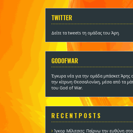
TWITTER
Δείτε τα tweets τη ομάδας του Άρη
.
GODOFWAR
Έγκυρα νέα για την ομάδα
μπάσκετ Άρης
α
την κίτρινη Θεσσαλονίκη, μέσα από τα μά
του God of War.
R E C E N T P O S T S
Ίγκορ Μίλιτσιτς: Παίρνω την ευθύνη στο