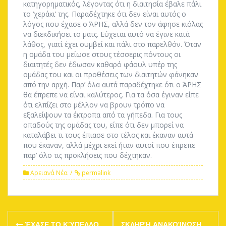
κατηγορηματικός, λέγοντας ότι η διαιτησία έβαλε πάλι
το ‘χεράκι’ της. Παραδέχτηκε ότι δεν είναι αυτός ο
λόγος που έχασε ο ΆΡΗΣ, αλλά δεν τον άφησε κιόλας
να διεκδικήσει το ματς. Εύχεται αυτό να έγινε κατά
λάθος, γιατί έχει συμβεί και πάλι στο παρελθόν. Όταν
η ομάδα του μείωσε στους τέσσερις πόντους οι
διαιτητές δεν έδωσαν καθαρό φάουλ υπέρ της
ομάδας του και οι προθέσεις των διαιτητών φάνηκαν
από την αρχή. Παρ’ όλα αυτά παραδέχτηκε ότι ο ΆΡΗΣ
θα έπρεπε να είναι καλύτερος. Για τα όσα έγιναν είπε
ότι ελπίζει στο μέλλον να βρουν τρόπο να
εξαλείψουν τα έκτροπα από τα γήπεδα. Για τους
οπαδούς της ομάδας του, είπε ότι δεν μπορεί να
καταλάβει τι τους έπιασε στο τέλος και έκαναν αυτά
που έκαναν, αλλά μέχρι εκεί ήταν αυτοί που έπρεπε
παρ’ όλο τις προκλήσεις που δέχτηκαν.
Αρειανά Νέα
permalink
Post
ΈΧΑΣΕ ΤΟ ΚΎΠΕΛΛΟ
ΣΚΛΗΡΉ ΑΝΑΚΟΊΝΩΣΗ