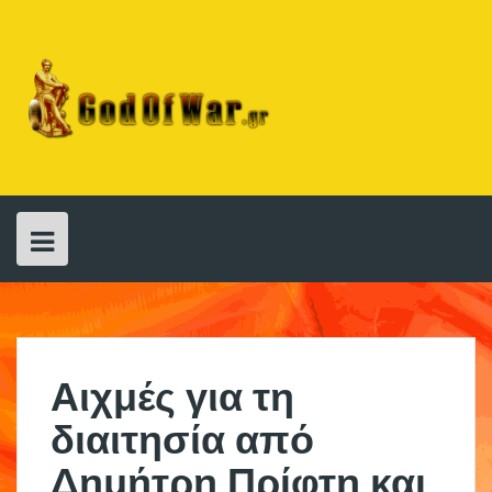
Skip
to
content
Αιχμές για τη
διαιτησία από
Δημήτρη Πρίφτη και