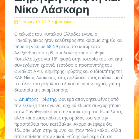
Νίκο Λάσκαρη
February 19, 2017
kitriniaris
Ο τελικός του Κυπέλου Ελλάδας έγινε, ο
Παναθηναϊκός ήταν καλύτερος στα κρίσιμα σημεία και
πήρε τη νίκη με 68-59
μέσα στο κατάμεστο
Αλεξάνδρειο στη Θεσσαλονίκη και στέφθηκε
η
Κυπελλούχος για 18
φορά στην ιστορία του και έκτη
συνεχόμενη χρονιά. Ωστόσο ο προπονητής του
φιναλίστ ΆΡΗ, Δημήτρης Πρίφτης και ο ιδιοκτήτης της
ΚΑΕ Νίκος Λάσκαρης, στις δηλώσεις τους αμέσως μετά
το τέλος του μεγάλου τελικού άφησαν αιχμές για τη
διαιτησία της αναμέτρησης.
Ο
Δημήτρης Πρίφτης
, φανερά απογοητευμένος από
την εξέλιξη του αγώνα, αρχικά έδωσε συγχαρητήρια
στον Παναθηναϊκό για την κατάκτηση του Κυπέλλου,
αλλά και στους παίκτες της ομάδας του για την
προσπάθεια που κατέβαλαν. Ακόμα ανέφερε ότι
έδωσαν μάχη στην άμυνα και ήταν πολύ καλοί, αλλά
στην επίθεση ήταν κακοί. Επίσης ανέφερε ότι σε