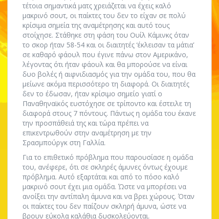
τέτοια σημαντικά ματς χρειάζεται να έχεις καλό
μακρινό σουτ, οι παίκτες του δεν το είχαν σε πολύ
κρίσιμα σημεία της αναμέτρησης και αυτό τους
στοίχησε. Στάθηκε στη φάση του Ουίλ Κάμινκς όταν
το σκορ ήταν 58-54 και οι διαιτητές ‘έκλεισαν τα μάτια’
σε καθαρό φάουλ που έγινε πάνω στον Αμερικάνο,
λέγοντας ότι ήταν φάουλ και θα μπορούσε να είναι
δυο βολές ή αιφνιδιασμός για την ομάδα του, που θα
μείωνε ακόμα περισσότερο τη διαφορά. Οι διαιτητές
δεν το έδωσαν, ήταν κρίσιμο σημείο γιατί ο
Παναθηναϊκός ευστόχησε σε τρίποντο και έστειλε τη
διαφορά στους 7 πόντους. Πάντως η ομάδα του έκανε
την προσπάθειά της και τώρα πρέπει να
επικεντρωθούν στην αναμέτρηση με την
Σρασμπούργκ στη Γαλλία.
Για το επιθετικό πρόβλημα που παρουσίασε η ομάδα
του, ανέφερε, ότι σε σκληρές άμυνες όντως έχουμε
πρόβλημα. Αυτό εξαρτάται και από το πόσο καλό
μακρινό σουτ έχει μια ομάδα. Ώστε να μπορέσει να
ανοίξει την αντίπαλη άμυνα και να βρει χώρους. Όταν
οι παίκτες του δεν παίζουν σκληρή άμυνα, ώστε να
βρουν εύκολα καλάθια δυσκολεύονται.