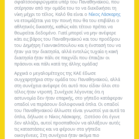
σφαλτσοσφιρύγματα υπέρ του Παναθηναϊκού, που
στέρησαν από την ομάδα του το να διεκδικήσει τη
νίκη μέχρι το τέλος. Καλό θα είναι ο
Νίκος Λάσκαρης
να ετοιμάζεται για την ποινή που θα του επιβάλει ο
αθλητικός δικαστής, καθώς κάτι τέτοιο πρέπει να
θεωρείται δεδομένο. Γιατί μπορεί να μην ανέφερε
κάτι εις βάρος του Παναθηναϊκού και του προέδρου
του Δημήτρη Γιαννακόπουλου και η ένστασή του να
ήταν για την διαιτησία, αλλά εντελώς τυχαία η κακή
διαιτησία ήταν πάλι σε παιχνίδι που έπαιζαν οι
πράσινοι και πάλι κατά της άλλης ομάδας!
Αρχικά ο μεγαλομέτοχος της ΚΑΕ έδωσε
συγχαρητήρια στην ομάδα του Παναθηναϊκού, αλλά
στη συνέχεια ανέφερε ότι αυτό που είδαν όλοι στο
τέλος ήταν ντροπή. Συνέχισε λέγοντας ότι η
αστυνομία δεν ήταν επαρκής, στο γήπεδο κατάφεραν
οπαδοί να περάσουν δολοφονικά όπλα. Οι οπαδοί
του Παναθηναϊκού άλλωστε είναι γνωστοί για αυτά τα
όπλα, δήλωσε ο Νίκος Λάσκαρης. Ωστόσο ότι έγινε
δεν αλλάζει, αυτοί προσπαθούν να αλλάξουν αυτές
τις καταστάσεις και να φέρουν στα γήπεδα
οικογένειες. Στη συνέχεια ήταν ακόμα πιο