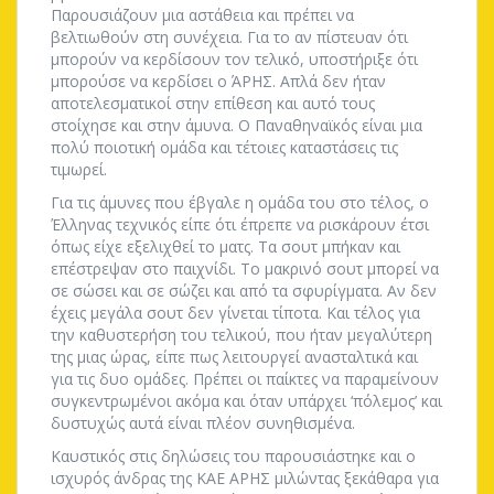
Παρουσιάζουν μια αστάθεια και πρέπει να
βελτιωθούν στη συνέχεια. Για το αν πίστευαν ότι
μπορούν να κερδίσουν τον τελικό, υποστήριξε ότι
μπορούσε να κερδίσει ο ΆΡΗΣ. Απλά δεν ήταν
αποτελεσματικοί στην επίθεση και αυτό τους
στοίχησε και στην άμυνα. Ο Παναθηναϊκός είναι μια
πολύ ποιοτική ομάδα και τέτοιες καταστάσεις τις
τιμωρεί.
Για τις άμυνες που έβγαλε η ομάδα του στο τέλος, ο
Έλληνας τεχνικός είπε ότι έπρεπε να ρισκάρουν έτσι
όπως είχε εξελιχθεί το ματς. Τα σουτ μπήκαν και
επέστρεψαν στο παιχνίδι. Το μακρινό σουτ μπορεί να
σε σώσει και σε σώζει και από τα σφυρίγματα. Αν δεν
έχεις μεγάλα σουτ δεν γίνεται τίποτα. Και τέλος για
την καθυστερήση του τελικού, που ήταν μεγαλύτερη
της μιας ώρας, είπε πως λειτουργεί ανασταλτικά και
για τις δυο ομάδες. Πρέπει οι παίκτες να παραμείνουν
συγκεντρωμένοι ακόμα και όταν υπάρχει ‘πόλεμος’ και
δυστυχώς αυτά είναι πλέον συνηθισμένα.
Καυστικός στις δηλώσεις του παρουσιάστηκε και ο
ισχυρός άνδρας της ΚΑΕ ΑΡΗΣ μιλώντας ξεκάθαρα για