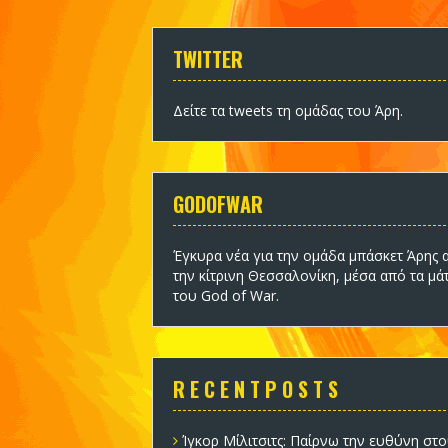
TWITTER
Δείτε τα tweets τη ομάδας του Άρη
.
GODOFWAR
Έγκυρα νέα για την ομάδα
μπάσκετ Άρης
α
την κίτρινη Θεσσαλονίκη, μέσα από τα μά
του God of War.
R E C E N T P O S T S
Ίγκορ Μίλιτσιτς: Παίρνω την ευθύνη στο