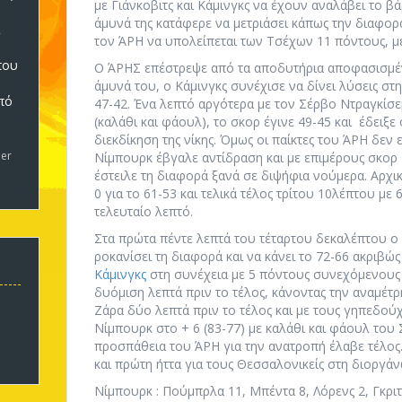
με Γιάνκοβιτς και Κάμινγκς να έχουν αναλάβει το βά
άμυνά της κατάφερε να μετριάσει κάπως την διαφο
τον ΆΡΗ να υπολείπεται των Τσέχων 11 πόντους, με
που
Ο ΆΡΗΣ επέστρεψε από τα αποδυτήρια αποφασισμένο
άμυνά του, ο Κάμινγκς συνέχισε να δίνει λύσεις στη
πό
47-42. Ένα λεπτό αργότερα με τον Σέρβο Ντραγκίσε
5
(καλάθι και φάουλ), το σκορ έγινε 49-45 και έδειξε 
διεκδίκηση της νίκης. Όμως οι παίκτες του ΆΡΗ δεν 
er
Νίμπουρκ έβγαλε αντίδραση και με επιμέρους σκορ 
έστειλε τη διαφορά ξανά σε διψήφια νούμερα. Αρχικά
0 για το 61-53 και τελικά τέλος τρίτου 10λέπτου με 
τελευταίο λεπτό.
Στα πρώτα πέντε λεπτά του τέταρτου δεκαλέπτου ο
ροκανίσει τη διαφορά και να κάνει το 72-66 ακριβώς
Κάμινγκς
στη συνέχεια με 5 πόντους συνεχόμενους 
δυόμιση λεπτά πριν το τέλος, κάνοντας την αναμέτ
Ζάρα δύο λεπτά πριν το τέλος και με τους γηπεδού
Νίμπουρκ στο + 6 (83-77) με καλάθι και φάουλ του 
προσπάθεια του ΆΡΗ για την ανατροπή έλαβε τέλος
και πρώτη ήττα για τους Θεσσαλονικείς στη διοργά
Νίμπουρκ : Πούμπρλα 11, Μπέντα 8, Λόρενς 2, Γκριτ