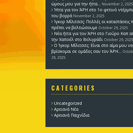
ώμους μου για την ήττα…
November 2, 2025
Ήττα για τον ΆΡΗ στο 1ο φετινό ντέρμπι
του βορρά
November 2, 2025
Ίγκορ Μίλιτσιτς: Πολλές οι καταστάσεις 
πρέπει να βελτιώσουμε
October 29, 2025
Νέα ήττα για τον ΆΡΗ στο Γιούρο Καπ α
την Χαποέλ στο Βελιγράδι
October 29, 202
Ο Ίγκορ Μίλιτσιτς: Είναι στο αίμα μου να
βρίσκομαι σε ομάδες σαν τον ΆΡΗ…
Octob
28, 2025
C A T E G O R I E S
Uncategorized
Αρειανά Νέα
Αρειανά Παιχνίδια