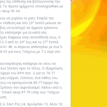
ρος της επίθεσης και βελτιώνοντας την
ρά. Το πρώτο ημίχρονο ολοκληρώθηκε με
 σκορ 45-34.
ς να γυρίσει το ματς. Έσφιξε την
ο
ν επίθεση και στο 23
λεπτό μείωσε σε
βιτς να ευστοχεί σε έμμεσο τρίποντο
ότι επέστρεψε για τα καλά στη
είχαν διάρκεια στην αντεπίθεσή τους. Η
ο
ο
12-3 από το 24
έως και το 27
λεπτό,
 61-48, οι κίτρινοι απάντησαν με ένα 5-
68-53 για τους Τσέχους με 7-2 σερί στο
 αυτοκράτορας κατάφερε εκ νέου να
 ένα 5λεπτο πριν το τέλος. Ο εξαιρετικός
έφερε τον ΆΡΗ στο -2 για το 79-77
ρηση ντέρμπι. Ωστόσο, ένα λάθος του
χους να προηγούνται 80-77 έφερε την
Σίμπσον στο αιφνιδιασμό. Κάπου εκεί η
. Τελικό σκορ 87-79 υπέρ των Τσέχων
νωση.
ζ 4, Σαντ Ρος 24, Χρούμπαν 13, Άλεν 10,