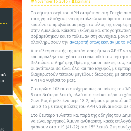
November 16, 2016
kitriniaris
Το αήττητο σερί του ΆΡΗ σταμάτησε στη Τσεχία από
τους γηπεδούχους να εκμεταλλεύονται άριστα το κακ
κρατάνε το προβάδισμα μέχρι το τέλος της αναμέτρη
στην Αμαλιάδα. Κάκιστο ξεκίνημα και απογοητευτικ
σοβαρεύτηκαν και το πάλεψαν στη συνέχεια, μόνο 
ολοκληρώσουν την
ανατροπή όπως έκαναν με το Κ
Αποτέλεσμα αυτής της κατάστασης ήταν ο ΆΡΗΣ να γ
και παράλληλα να χάσει το ευρωπαϊκό του αήττητο σ
βελτιώσει ο Δημήτρης Πρίφτης και οι παίκτες του,
οι αντίπαλοι θα είναι όλο και πιο ισχυροί, με εμπε
διαχειριστούν τέτοιου μεγέθους διαφορές, με αποτ
πό
ΆΡΗ να γυρίσει το ματς.
τια
Στο πρώτο 10λεπτο στοίχημα πως οι παίκτες του Ά
8 στο δεύτερο λεπτό, αλλά από εκεί και πέρα το χ
Σαντ Ρος έτρεξε ένα σερί 18-2, πέρασε μπροστά με 
με 30-15 με τους παίκτες του ΆΡΗ να είναι κακοί σε 
Στο δεύτερο 10λεπτο και παρά της οδηγίες του Δημή
να είναι αρνητικοί. Άμυνα ανύπαρκτη, κακές επιλογ
ο
φτάνουν στο +19 (41-22) στο 15
λεπτό. Στη συνέχε
υς