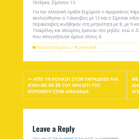
Πετέρκα, Σίμπσον 13.
Για την ελληνική ομάδα ξεχώρισε ο Αμερικάνος Κάμι
ακολούθησαν ο Γιάνκοβιτς με 12 και ο Σίμτσακ επίσ
Ντρακίσεβιτς κινήθηκαν στη μετριότητα με 8, με 9 κ
Τσαϊρέλης και Μούρτος έμειναν στο μηδέν, ενώ ο 
που απογοήτευσε έμεινε στους 4.
Αρειανά Παιχνίδια
permalink
Post
ΑΠΌ ΤΗ ΚΌΛΑΣΗ ΣΤΟΝ ΠΑΡΆΔΕΙΣΟ ΚΑΙ
ΜΕ
navigation
ΝΊΚΗ ΜΕ 94-99 ΤΟΥ ΆΡΗ ΕΠΊ ΤΟΥ
ΔΙ
ΚΌΡΟΙΒΟΥ ΣΤΗΝ ΑΜΑΛΙΆΔΑ
ΑΠ
Leave a Reply
You must be
logged in
to post a comment.