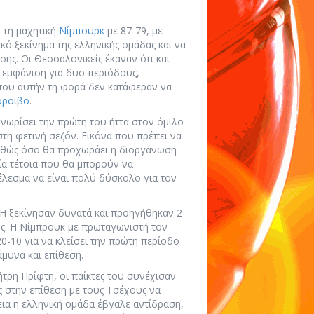
 τη μαχητική
Νίμπουρκ
με 87-79, με
ό ξεκίνημα της ελληνικής ομάδας και να
σης. Οι Θεσσαλονικείς έκαναν ότι και
ή εμφάνιση για δυο περιόδους,
που αυτήν τη φορά δεν κατάφεραν να
όροιβο
.
νωρίσει την πρώτη του ήττα στον όμιλο
τη φετινή σεζόν. Εικόνα που πρέπει να
 καθώς όσο θα προχωράει η διοργάνωση
ιρία τέτοια που θα μπορούν να
έλεσμα να είναι πολύ δύσκολο για τον
ΡΗ ξεκίνησαν δυνατά και προηγήθηκαν 2-
άος. Η Νίμπρουκ με πρωταγωνιστή τον
20-10 για να κλείσει την πρώτη περίοδο
άμυνα και επίθεση.
τρη Πρίφτη, οι παίκτες του συνέχισαν
ές στην επίθεση με τους Τσέχους να
ια η ελληνική ομάδα έβγαλε αντίδραση,